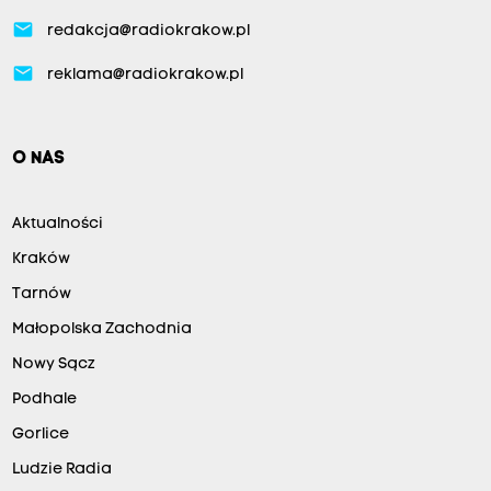
email
redakcja@radiokrakow.pl
email
reklama@radiokrakow.pl
O NAS
Aktualności
Kraków
Tarnów
Małopolska Zachodnia
Nowy Sącz
Podhale
Gorlice
Ludzie Radia