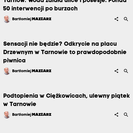
Tarnów: Woda zalała ulice i posesje. Ponad
50 interwencji po burzach
search
share
Bartłomiej
MAZIARZ
Sensacji nie będzie? Odkrycie na placu
Drzewnym w Tarnowie to prawdopodobnie
piwnica
search
share
Bartłomiej
MAZIARZ
Podtopienia w Ciężkowicach, ulewny piątek
w Tarnowie
search
share
Bartłomiej
MAZIARZ