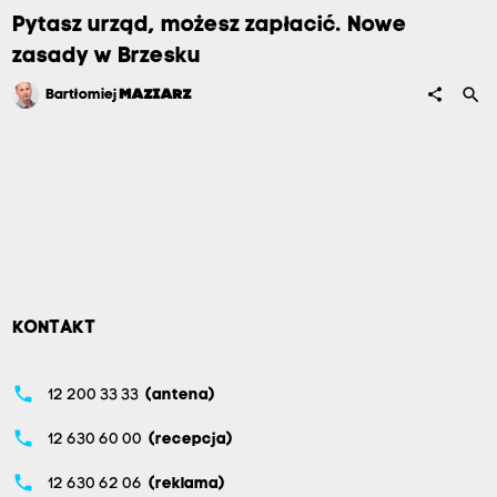
Pytasz urząd, możesz zapłacić. Nowe
zasady w Brzesku
search
share
Bartłomiej
MAZIARZ
KONTAKT
phone
12 200 33 33
(antena)
phone
12 630 60 00
(recepcja)
phone
12 630 62 06
(reklama)