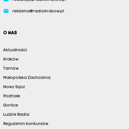
email
reklama@radiokrakow.pl
O NAS
Aktualności
Kraków
Tarnów
Małopolska Zachodnia
Nowy Sącz
Podhale
Gorlice
Ludzie Radia
Regulamin konkursów