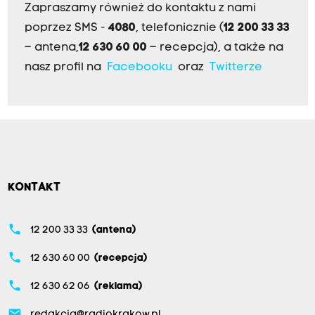
Zapraszamy również do kontaktu z nami
poprzez SMS -
4080
, telefonicznie (
12 200 33 33
– antena,
12 630 60 00
– recepcja), a także na
nasz profil na
Facebooku
oraz
Twitterze
KONTAKT
phone
12 200 33 33
(antena)
phone
12 630 60 00
(recepcja)
phone
12 630 62 06
(reklama)
email
redakcja@radiokrakow.pl