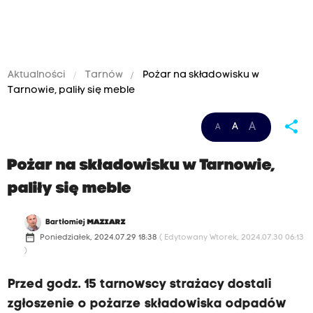
Aktualności
Tarnów
Pożar na składowisku w
Tarnowie, paliły się meble
share
A
A
A
Pożar na składowisku w Tarnowie,
paliły się meble
Bartłomiej
MAZIARZ
date_range
Poniedziałek, 2024.07.29 18:38
( Edytowany Wtorek, 2024.07.30 06:13
)
Przed godz. 15 tarnowscy strażacy dostali
zgłoszenie o pożarze składowiska odpadów