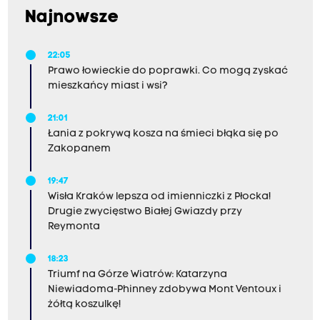
Najnowsze
22:05
Prawo łowieckie do poprawki. Co mogą zyskać
mieszkańcy miast i wsi?
21:01
Łania z pokrywą kosza na śmieci błąka się po
Zakopanem
19:47
Wisła Kraków lepsza od imienniczki z Płocka!
Drugie zwycięstwo Białej Gwiazdy przy
Reymonta
18:23
Triumf na Górze Wiatrów: Katarzyna
Niewiadoma-Phinney zdobywa Mont Ventoux i
żółtą koszulkę!