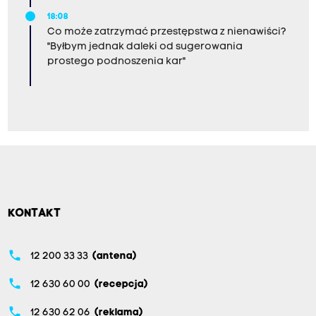
18:08
Co może zatrzymać przestępstwa z nienawiści?
"Byłbym jednak daleki od sugerowania
prostego podnoszenia kar"
KONTAKT
phone
12 200 33 33
(antena)
phone
12 630 60 00
(recepcja)
phone
12 630 62 06
(reklama)