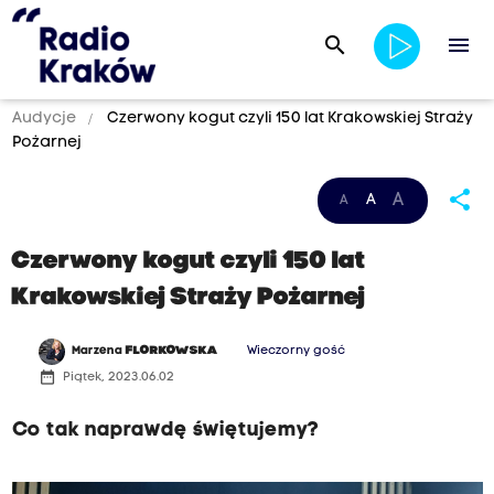
search
menu
Audycje
Czerwony kogut czyli 150 lat Krakowskiej Straży
Pożarnej
share
A
A
A
Czerwony kogut czyli 150 lat
Krakowskiej Straży Pożarnej
Marzena
FLORKOWSKA
Wieczorny gość
date_range
Piątek, 2023.06.02
Co tak naprawdę świętujemy?