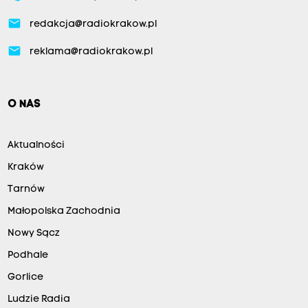
email
redakcja@radiokrakow.pl
email
reklama@radiokrakow.pl
O NAS
Aktualności
Kraków
Tarnów
Małopolska Zachodnia
Nowy Sącz
Podhale
Gorlice
Ludzie Radia