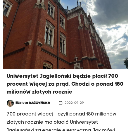
podpisał w poniedziałek notę dyplomatyczną,
która ma być przekazana MSZ Niemiec.
Uregulowanie kwestii następstw agresji i
okupacji niemieckiej powinno obejmować m.in.
wypłacenie odszkodowania za wyrządzone
szkody materialne i niematerialne. Nie odcinamy
się od Niemiec, ale dobre relacje polegają na
tym, że mamy uregulowane wszystkie sprawy -
wszystkie zadry z przeszłości - mówił w porannej
Uniwersytet Jagielloński będzie płacił 700
rozmowie Radia Kraków poseł Wicher.
procent więcej za prąd. Chodzi o ponad 180
milionów złotych rocznie
date_range
Elżbieta
RACZYŃSKA
2022-09-29
700 procent więcej - czyli ponad 180 milionów
złotych rocznie ma płacić Uniwersytet
Jagielloński za energię elektryczną. Jak mówi