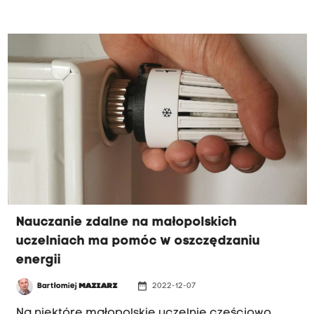
energii. Nie wszystkie zalecania magistratu
mogliśmy spełnić - przyznaje Jerzy Kosiba,
dyrektor tarnowskiego Pałacu Młodzieży.
Nauczanie zdalne na małopolskich
uczelniach ma pomóc w oszczędzaniu
energii
date_range
Bartłomiej
MAZIARZ
2022-12-07
Na niektóre małopolskie uczelnie częściowo