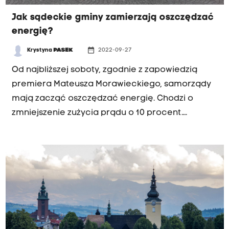
Jak sądeckie gminy zamierzają oszczędzać
energię?
date_range
Krystyna
PASEK
2022-09-27
Od najbliższej soboty, zgodnie z zapowiedzią
premiera Mateusza Morawieckiego, samorządy
mają zacząć oszczędzać energię. Chodzi o
zmniejszenie zużycia prądu o 10 procent.
Niektóre gminy na Podhalu, takie jak Nowy Targ,
Szaflary czy Łapsze Niżne zdecydowały o
wyłączaniu nocą ulicznego oświetlenia. W jaki
sposób do nowych zaleceń zamierzają się
dostosować gminy z regionu sądeckiego?