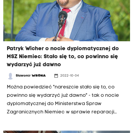
Patryk Wicher o nocie dyplomatycznej do
MSZ Niemiec: Stało się to, co powinno się
wydarzyć już dawno
date_range
Sławomir
WRONA
2022-10-04
Można powiedzieć "nareszcie stało się to, co
powinno się wydarzyć już dawno" - tak o nocie
dyplomatycznej do Ministerstwa Spraw
Zagranicznych Niemiec w sprawie reparacji
wojennych mówił na naszej antenie poseł Prawa i
Sprawiedliwości Patryk Wicher. Szef MSZ