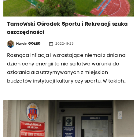
Tarnowski Ośrodek Sportu i Rekreacji szuka
oszczędności
date_range
Marcin
GOLEC
2022-11-23
Rosnąca inflacja i wzrastające niemal z dnia na
dzień ceny energii to nie są łatwe warunki do
działania dla utrzymywanych z miejskich
budżetów instytucji kultury czy sportu. W takich
realiach trudno związać miesięczne wydatki z
zaplanowanymi na początku roku przychodami.
Jak w takich warunkach radzi sobie Tarnowski
Ośrodek Sportu i Rekreacji.