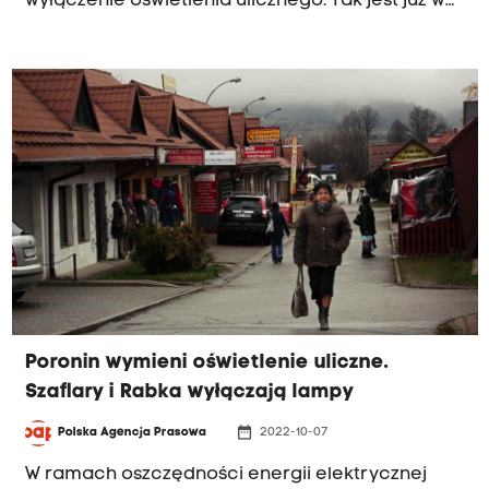
wyłączenie oświetlenia ulicznego. Tak jest już w
Starym Sączu, Kluczach, Łapszach Niżnych i
Szaflarach na Podhalu. Z większych miast na
wyłączenie oświetlenia ulicznego nocą
zdecydował się też Olkusz.
Poronin wymieni oświetlenie uliczne.
Szaflary i Rabka wyłączają lampy
date_range
Polska Agencja Prasowa
2022-10-07
W ramach oszczędności energii elektrycznej