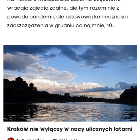
wracają zajęcia zdalne, ale tym razem nie z
powodu pandemii, ale ustawowej konieczności
zaoszczędzenia w grudniu co najmniej 10
procent energii w stosunku do średniego zużycia
w grudniu 2018 i 2019 roku. Obowiązek
oszczędności energii dotyczy również m.in.
urzędów, kin, teatrów czy sądów.
Kraków nie wyłączy w nocy ulicznych latarni