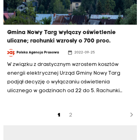
Gmina Nowy Targ wyłączy oświetlenie
uliczne; rachunki wzrosły o 700 proc.
date_range
Polska Agencja Prasowa
2022-09-25
W związku z drastycznym wzrostem kosztów
energii elektrycznej Urząd Gminy Nowy Targ
podjął decyzję o wyłączaniu oświetlenia
ulicznego w godzinach od 22 do 5. Rachunki
wzrosły o 700 proc. – powiedział PAP wójt gminy
Nowy Targ Jan Smarduch.
chevron_right
1
2