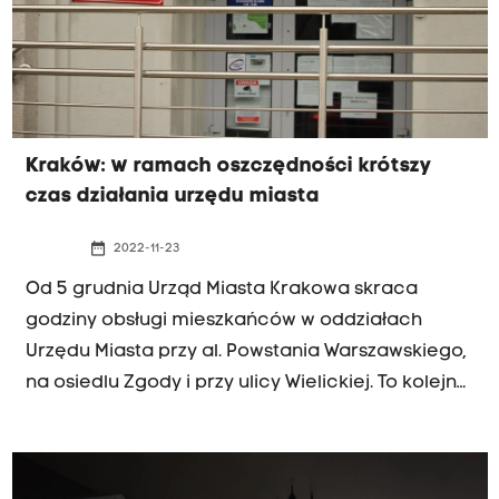
Kraków: w ramach oszczędności krótszy
czas działania urzędu miasta
date_range
2022-11-23
Od 5 grudnia Urząd Miasta Krakowa skraca
godziny obsługi mieszkańców w oddziałach
Urzędu Miasta przy al. Powstania Warszawskiego,
na osiedlu Zgody i przy ulicy Wielickiej. To kolejny
element planu oszczędzania energii elektrycznej
przez samorząd. Do tej pory wiele spraw
urzędowych można było załatwiać do godziny 18.