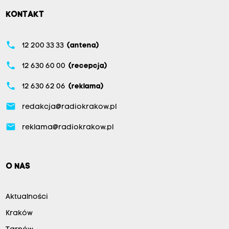
KONTAKT
phone
12 200 33 33
(antena)
phone
12 630 60 00
(recepcja)
phone
12 630 62 06
(reklama)
email
redakcja@radiokrakow.pl
email
reklama@radiokrakow.pl
O NAS
Aktualności
Kraków