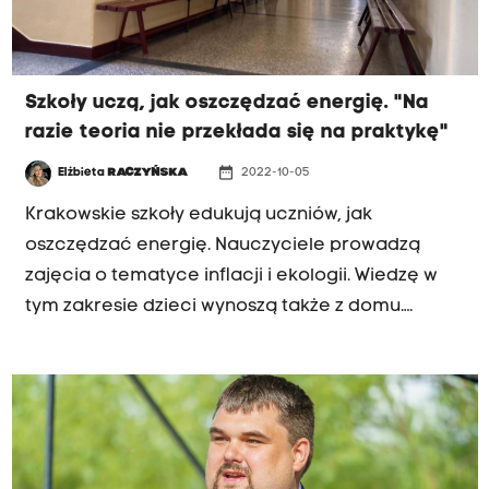
Szkoły uczą, jak oszczędzać energię. "Na
razie teoria nie przekłada się na praktykę"
date_range
Elżbieta
RACZYŃSKA
2022-10-05
Krakowskie szkoły edukują uczniów, jak
oszczędzać energię. Nauczyciele prowadzą
zajęcia o tematyce inflacji i ekologii. Wiedzę w
tym zakresie dzieci wynoszą także z domu.
Rodzice tłumaczą im, żeby gasiły światła,
wyłączały komputery, bo muszą płacić coraz
więcej i stać ich na coraz mniej.