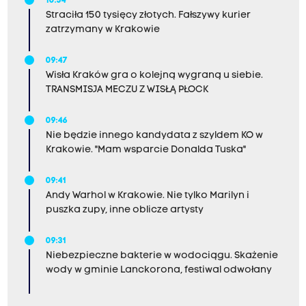
10:54
Straciła 150 tysięcy złotych. Fałszywy kurier
zatrzymany w Krakowie
09:47
Wisła Kraków gra o kolejną wygraną u siebie.
TRANSMISJA MECZU Z WISŁĄ PŁOCK
09:46
Nie będzie innego kandydata z szyldem KO w
Krakowie. "Mam wsparcie Donalda Tuska"
09:41
Andy Warhol w Krakowie. Nie tylko Marilyn i
puszka zupy, inne oblicze artysty
09:31
Niebezpieczne bakterie w wodociągu. Skażenie
wody w gminie Lanckorona, festiwal odwołany