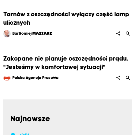
Tarnów z oszczędności wyłączy część lamp
ulicznych
search
share
Bartłomiej
MAZIARZ
Zakopane nie planuje oszczędności prądu.
"Jesteśmy w komfortowej sytuacji"
search
share
Polska Agencja Prasowa
Najnowsze