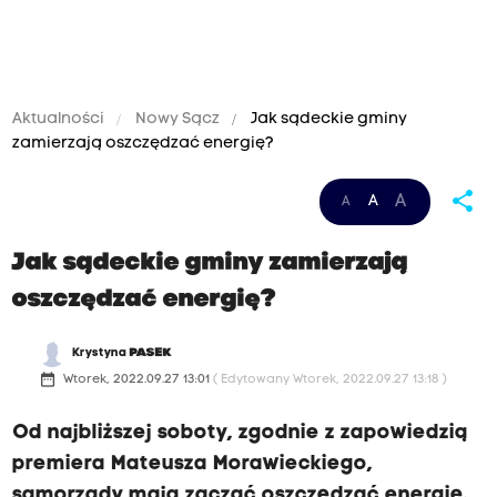
Aktualności
Nowy Sącz
Jak sądeckie gminy
zamierzają oszczędzać energię?
share
A
A
A
Jak sądeckie gminy zamierzają
oszczędzać energię?
Krystyna
PASEK
date_range
Wtorek, 2022.09.27 13:01
( Edytowany Wtorek, 2022.09.27 13:18 )
Od najbliższej soboty, zgodnie z zapowiedzią
premiera Mateusza Morawieckiego,
samorządy mają zacząć oszczędzać energię.