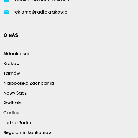
redakcja@radiokrakow.pl
email
reklama@radiokrakow.pl
O NAS
Aktualności
Kraków
Tarnów
Małopolska Zachodnia
Nowy Sącz
Podhale
Gorlice
Ludzie Radia
Regulamin konkursów