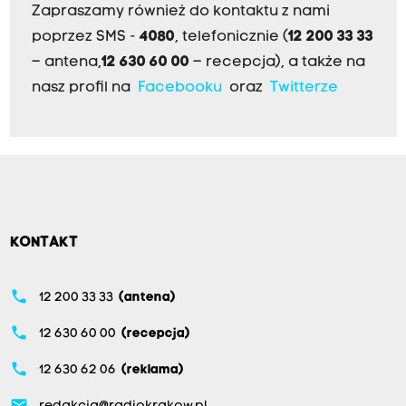
Zapraszamy również do kontaktu z nami
poprzez SMS -
4080
, telefonicznie (
12 200 33 33
– antena,
12 630 60 00
– recepcja), a także na
nasz profil na
Facebooku
oraz
Twitterze
KONTAKT
phone
12 200 33 33
(antena)
phone
12 630 60 00
(recepcja)
phone
12 630 62 06
(reklama)
email