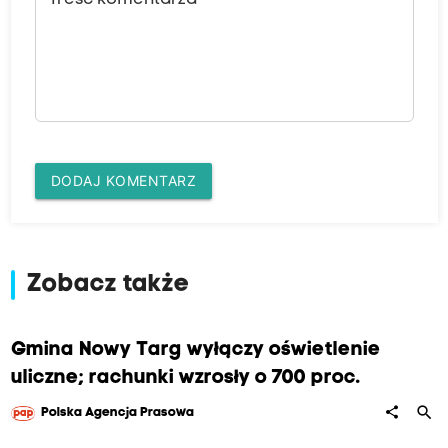
Treść komentarza
DODAJ KOMENTARZ
Zobacz także
Gmina Nowy Targ wyłączy oświetlenie
uliczne; rachunki wzrosły o 700 proc.
search
share
Polska Agencja Prasowa