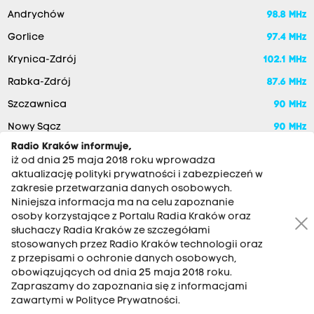
Andrychów
98.8 MHz
Gorlice
97.4 MHz
Krynica-Zdrój
102.1 MHz
Rabka-Zdrój
87.6 MHz
Szczawnica
90 MHz
Nowy Sącz
90 MHz
Radio Kraków informuje,
iż od dnia 25 maja 2018 roku wprowadza
aktualizację polityki prywatności i zabezpieczeń w
zakresie przetwarzania danych osobowych.
Niniejsza informacja ma na celu zapoznanie
osoby korzystające z Portalu Radia Kraków oraz
słuchaczy Radia Kraków ze szczegółami
stosowanych przez Radio Kraków technologii oraz
RADIO KRAKÓW SA. Aleja Juliusza Słowackiego 22, 30-007
z przepisami o ochronie danych osobowych,
Kraków
obowiązujących od dnia 25 maja 2018 roku.
Zapraszamy do zapoznania się z informacjami
Antena: 12 200 33 33
zawartymi w Polityce Prywatności.