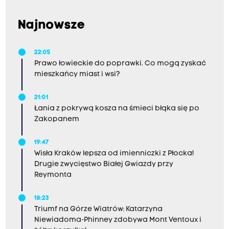
Najnowsze
22:05
Prawo łowieckie do poprawki. Co mogą zyskać
mieszkańcy miast i wsi?
21:01
Łania z pokrywą kosza na śmieci błąka się po
Zakopanem
19:47
Wisła Kraków lepsza od imienniczki z Płocka!
Drugie zwycięstwo Białej Gwiazdy przy
Reymonta
18:23
Triumf na Górze Wiatrów: Katarzyna
Niewiadoma-Phinney zdobywa Mont Ventoux i