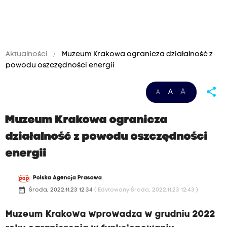
Aktualności
Muzeum Krakowa ogranicza działalność z
powodu oszczędności energii
share
A
A
A
Muzeum Krakowa ogranicza
działalność z powodu oszczędności
energii
Polska Agencja Prasowa
date_range
Środa, 2022.11.23 12:34
( Edytowany Środa, 2022.11.23 12:43 )
Muzeum Krakowa wprowadza w grudniu 2022