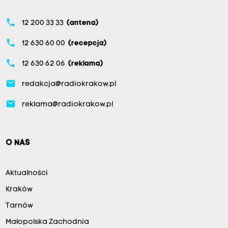
phone
12 200 33 33
(antena)
phone
12 630 60 00
(recepcja)
phone
12 630 62 06
(reklama)
email
redakcja@radiokrakow.pl
email
reklama@radiokrakow.pl
O NAS
Aktualności
Kraków
Tarnów
Małopolska Zachodnia