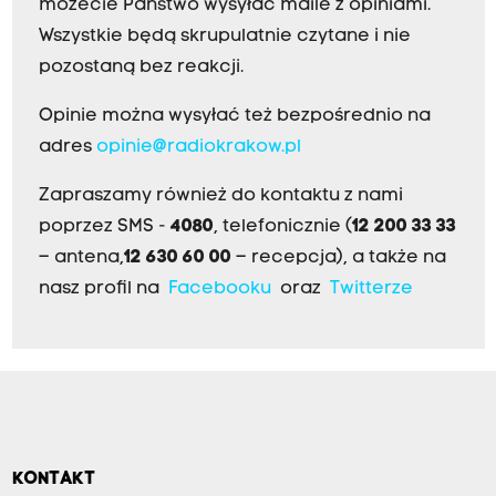
możecie Państwo wysyłać maile z opiniami.
Wszystkie będą skrupulatnie czytane i nie
pozostaną bez reakcji.
Opinie można wysyłać też bezpośrednio na
adres
opinie@radiokrakow.pl
Zapraszamy również do kontaktu z nami
poprzez SMS -
4080
, telefonicznie (
12 200 33 33
– antena,
12 630 60 00
– recepcja), a także na
nasz profil na
Facebooku
oraz
Twitterze
KONTAKT