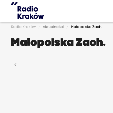
Radio Kraków
Aktualności
Małopolska Zach.
Małopolska Zach.
chevron_left