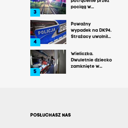
potrącenie przez
pociąg w
3
Rzozowie.
Utrudnienia na
Poważny
trasie do Krakowa
wypadek na DK94.
Strażacy uwolnili
4
zakleszczonego
kierowcę
Wieliczka.
Dwuletnie dziecko
zamknięte w
5
nagrzanym aucie,
matka była na
zakupach
POSŁUCHASZ NAS