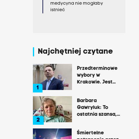
medycyna nie mogłaby
istnieć
Najchętniej czytane
Przedterminowe
wybory w
Krakowie. Jest
1
decyzja Łukasza
Gibały
Barbara
Gawryluk: To
ostatnia szansa,
2
by opowiedzieć o
tej okrutnej
Śmiertelne
chorobie