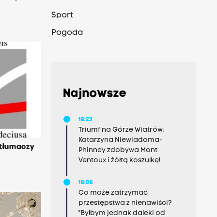
Sport
Pogoda
Najnowsze
18:23
Triumf na Górze Wiatrów:
Katarzyna Niewiadoma-
 tłumaczy
Phinney zdobywa Mont
Ventoux i żółtą koszulkę!
18:08
Co może zatrzymać
przestępstwa z nienawiści?
"Byłbym jednak daleki od