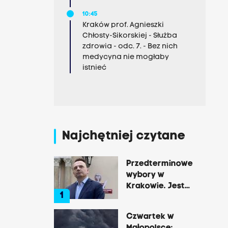
10:45
Kraków prof. Agnieszki
Chłosty-Sikorskiej - Służba
zdrowia - odc. 7. - Bez nich
medycyna nie mogłaby
istnieć
Najchętniej czytane
Przedterminowe
wybory w
Krakowie. Jest
1
decyzja Łukasza
Gibały
Czwartek w