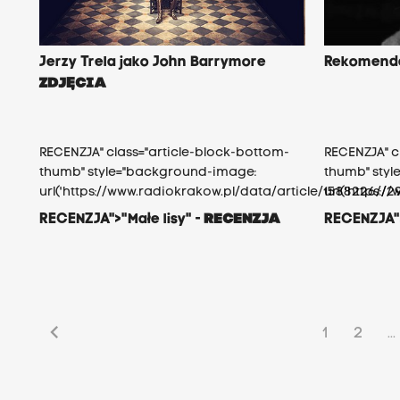
Jerzy Trela jako John Barrymore
Rekomenda
ZDJĘCIA
RECENZJA" class="article-block-bottom-
RECENZJA" c
thumb" style="background-image:
thumb" sty
url('https://www.radiokrakow.pl/data/article/1588226/
url('https:
RECENZJA">"Małe lisy" -
RECENZJA
RECENZJA"
chevron_left
1
2
...