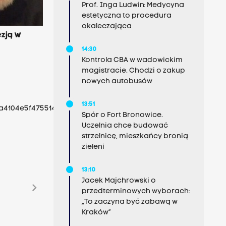
Prof. Inga Ludwin: Medycyna
estetyczna to procedura
okaleczająca
ezją w
14:30
Kontrola CBA w wadowickim
magistracie. Chodzi o zakup
nowych autobusów
13:51
4104e5f47551486.jpg');">
Spór o Fort Bronowice.
Uczelnia chce budować
strzelnicę, mieszkańcy bronią
zieleni
13:10
Jacek Majchrowski o
chevron_right
przedterminowych wyborach:
„To zaczyna być zabawą w
Kraków”