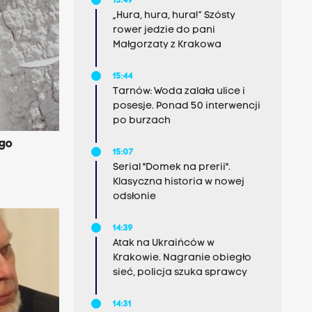
15:49
„Hura, hura, hura!” Szósty
rower jedzie do pani
Małgorzaty z Krakowa
15:44
Tarnów: Woda zalała ulice i
posesje. Ponad 50 interwencji
po burzach
ego
15:07
Serial "Domek na prerii".
Klasyczna historia w nowej
odsłonie
14:39
Atak na Ukraińców w
Krakowie. Nagranie obiegło
sieć, policja szuka sprawcy
14:31