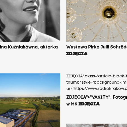
lina Kuźniakówna, aktorka
Wystawa Pirko Julii Schröd
ZDJĘCIA
ZDJĘCIA" class="article-block
thumb" style="background-im
url('https://www.radiokrakow.
ZDJĘCIA">"VANITY". Fotog
w MN
ZDJĘCIA