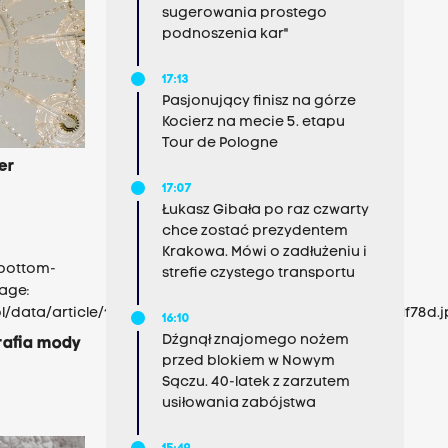
sugerowania prostego
podnoszenia kar"
17:13
Pasjonujący finisz na górze
Kocierz na mecie 5. etapu
Tour de Pologne
er
17:07
Łukasz Gibała po raz czwarty
chce zostać prezydentem
Krakowa. Mówi o zadłużeniu i
-bottom-
strefie czystego transportu
age:
pl/data/article/1588639//ed63d0fef6b93720e0094fbfa671f78d.jp
16:10
Dźgnął znajomego nożem
rafia mody
przed blokiem w Nowym
Sączu. 40-latek z zarzutem
usiłowania zabójstwa