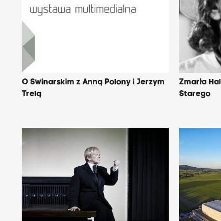
O Swinarskim z Anną Polony i Jerzym
Zmarła Ha
Trelą
Starego