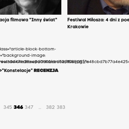
cja filmowa "Inny świat"
Festiwal Miłosza: 4 dni z po
Krakowie
lass="article-block-bottom-
le="background-image:
/296cf604471e28ea9a01f00eba523806.jpg');">
//www.radiokrakow.pl/data/article/1588135//a48cbd7b77a4e425a
>"Konstelacje"
RECENZJA
345
346
347
382
383
...