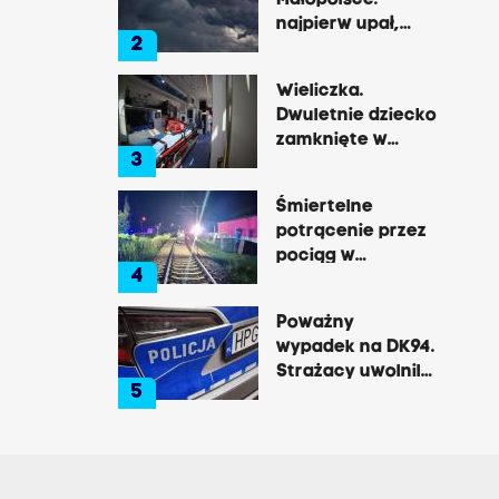
Małopolsce:
najpierw upał,
2
później
gwałtowne burze
Wieliczka.
Dwuletnie dziecko
zamknięte w
3
nagrzanym aucie,
matka była na
Śmiertelne
zakupach
potrącenie przez
pociąg w
4
Rzozowie.
Utrudnienia na
Poważny
trasie do Krakowa
wypadek na DK94.
Strażacy uwolnili
5
zakleszczonego
kierowcę