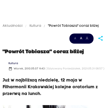
Aktualności
Kultura
"Powrót Tobiasza" coraz bliżej
share
A
A
A
"Powrót Tobiasza" coraz bliżej
Kultura
date_range
Wtorek, 2013.05.07 11:43
( Edytowany Poniedziałek, 2021.05.31 08:57 )
Już w najbliższą niedzielę, 12 maja w
Filharmonii Krakowskiej kolejne oratorium z
przerwą na lunch.