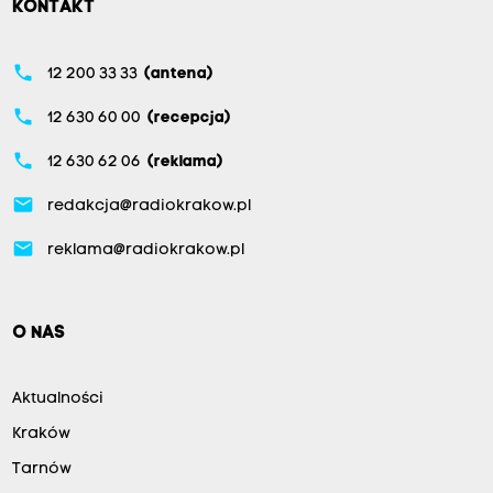
KONTAKT
phone
12 200 33 33
(antena)
phone
12 630 60 00
(recepcja)
phone
12 630 62 06
(reklama)
email
redakcja@radiokrakow.pl
email
reklama@radiokrakow.pl
O NAS
Aktualności
Kraków
Tarnów