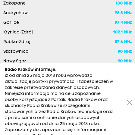
Zakopane
100 MHz
Andrychów
98.8 MHz
Gorlice
97.4 MHz
Krynica-Zdrój
102.1 MHz
Rabka-Zdrój
87.6 MHz
Szczawnica
90 MHz
Nowy Sącz
90 MHz
Radio Kraków informuje,
iż od dnia 25 maja 2018 roku wprowadza
aktualizację polityki prywatności i zabezpieczeń w
zakresie przetwarzania danych osobowych.
Niniejsza informacja ma na celu zapoznanie
osoby korzystające z Portalu Radia Kraków oraz
słuchaczy Radia Kraków ze szczegółami
stosowanych przez Radio Kraków technologii oraz
RADIO KRAKÓW SA. Aleja Juliusza Słowackiego 22, 30-007
z przepisami o ochronie danych osobowych,
Kraków
obowiązujących od dnia 25 maja 2018 roku.
Zapraszamy do zapoznania się z informacjami
Antena: 12 200 33 33