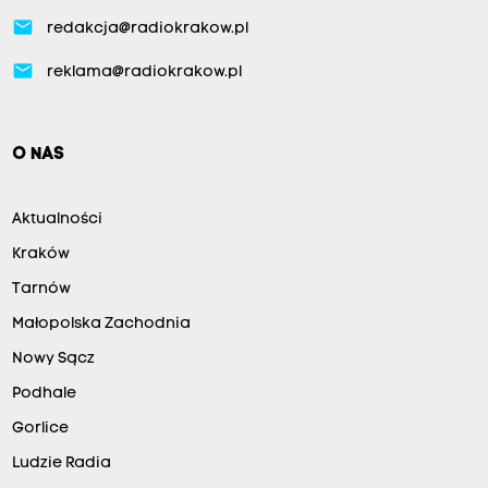
email
redakcja@radiokrakow.pl
email
reklama@radiokrakow.pl
O NAS
Aktualności
Kraków
Tarnów
Małopolska Zachodnia
Nowy Sącz
Podhale
Gorlice
Ludzie Radia