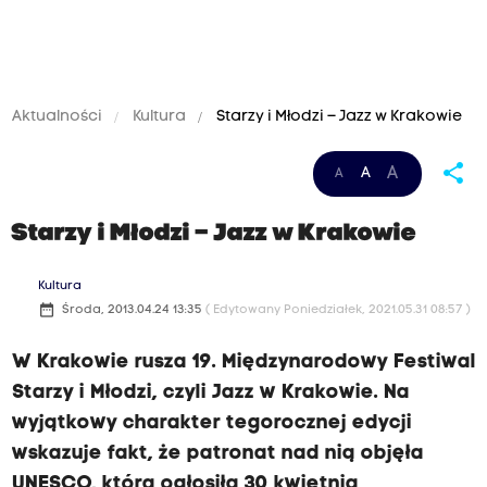
Aktualności
Kultura
Starzy i Młodzi – Jazz w Krakowie
share
A
A
A
Starzy i Młodzi – Jazz w Krakowie
Kultura
date_range
Środa, 2013.04.24 13:35
( Edytowany Poniedziałek, 2021.05.31 08:57 )
W Krakowie rusza 19. Międzynarodowy Festiwal
Starzy i Młodzi, czyli Jazz w Krakowie. Na
wyjątkowy charakter tegorocznej edycji
wskazuje fakt, że patronat nad nią objęła
UNESCO, która ogłosiła 30 kwietnia