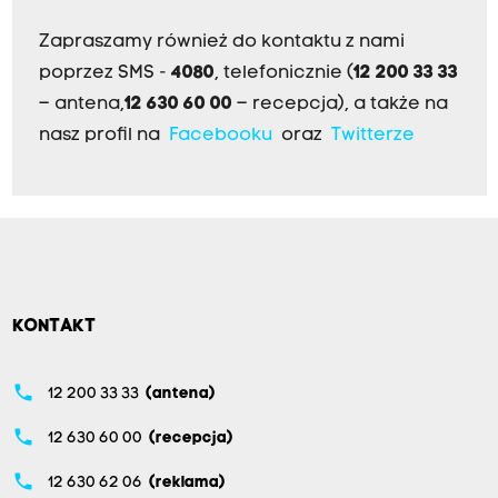
Zapraszamy również do kontaktu z nami
poprzez SMS -
4080
, telefonicznie (
12 200 33 33
– antena,
12 630 60 00
– recepcja), a także na
nasz profil na
Facebooku
oraz
Twitterze
KONTAKT
phone
12 200 33 33
(antena)
phone
12 630 60 00
(recepcja)
phone
12 630 62 06
(reklama)