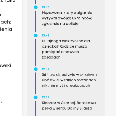
 Znaku
13:56
Mężczyzna, który wulgarnie
a
wyzywał dwójkę Ukraińców,
iach:
zgłosił się na policję
lenia
13:42
Hulajnoga elektryczna dla
dziecka? Rodzice muszą
pamiętać o nowych
zasadach
ewski
12:51
364 tys. dzieci żyje w skrajnym
ubóstwie. W takich rodzinach
nikt nie myśli o wakacjach
12:31
 z
Klasztor w Czernej. Barokowa
perła w sercu Doliny Eliasza