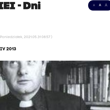
I - Dni
A
A
A
oniedziałek, 2021.05.31 08:57 )
IV 2013