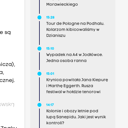
Morawieckiego
15:28
Tour de Pologne na Podhalu.
Kolarzom kibicowaliśmy w
e są
Dzianiszu
15:10
Wypadek na A4 w Jodłówce.
Jedna osoba ranna
icza),
a,
15:01
Krynica powitała Jana Kiepurę
cznej.
i Marthę Eggerth. Rusza
festiwal w hołdzie tenorowi
owską
14:17
Kolonie i obozy letnie pod
lupą Sanepidu. Jaki jest wynik
kontroli?