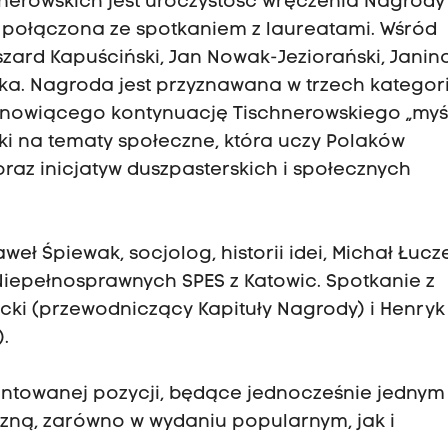
erowskich jest uroczystość wręczenia Nagrody
ra, połączona ze spotkaniem z laureatami. Wśród
zard Kapuściński, Jan Nowak-Jeziorański, Janin
ka. Nagroda jest przyznawana w trzech kategor
stanowiącego kontynuację Tischnerowskiego „myś
tyki na tematy społeczne, która uczy Polaków
raz inicjatyw duszpasterskich i społecznych
.
weł Śpiewak, socjolog, historii idei, Michał Łucz
Niepełnosprawnych SPES z Katowic. Spotkanie z
ki (przewodniczący Kapituły Nagrody) i Henryk
.
untowanej pozycji, będące jednocześnie jednym
czną, zarówno w wydaniu popularnym, jak i