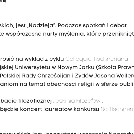
nij
ch, jest „Nadzieja”. Podczas spotkań i debat
e współczesne nurty myślenia, które przeniknięt
rosić na wykład z cyklu
Colloquia Tischneriana
jskiej Uniwersytetu w Nowym Jorku (Szkoła Prawn
olskiej Rady Chrześcijan i Żydów Jospha Weiler
aniom na temat obecności religii w sferze publi
ebacie filozoficznej
Jaskinia Filozofów
.
 będzie koncert laureatów konkursu
Na Tischner