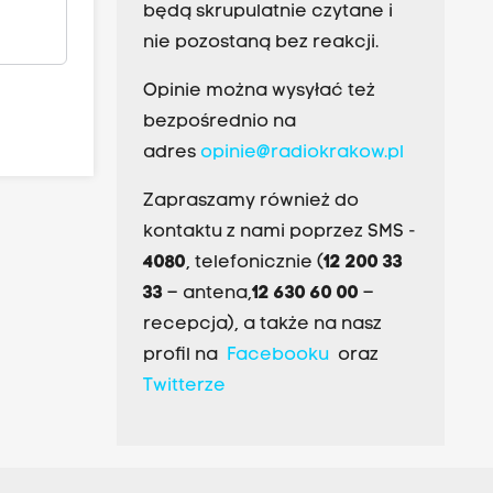
będą skrupulatnie czytane i
nie pozostaną bez reakcji.
Opinie można wysyłać też
bezpośrednio na
adres
opinie@radiokrakow.pl
Zapraszamy również do
kontaktu z nami poprzez SMS -
4080
, telefonicznie (
12 200 33
33
– antena,
12 630 60 00
–
recepcja), a także na nasz
profil na
Facebooku
oraz
Twitterze