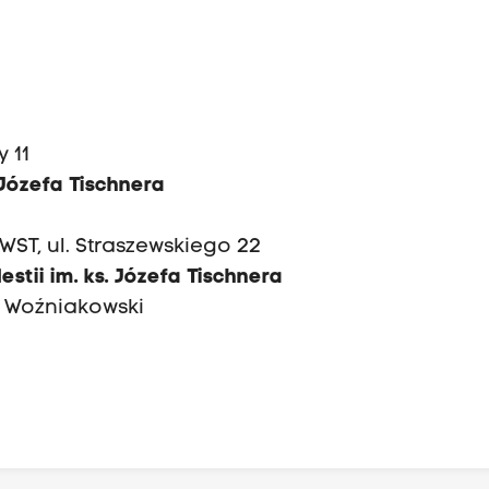
y 11
 Józefa Tischnera
WST, ul. Straszewskiego 22
stii im. ks. Józefa Tischnera
k Woźniakowski