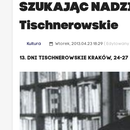
SZUKAJĄC NADZIE
Tischnerowskie
date_range
Kultura
Wtorek, 2013.04.23 18:29
( Edytowany P
13. DNI TISCHNEROWSKIE KRAKÓW, 24-27 