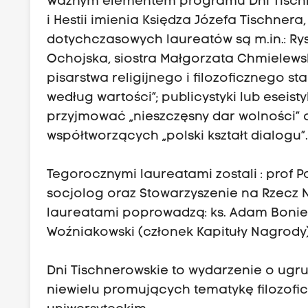
Ważnym elementem programu Dni Tischn
i Hestii imienia Księdza Józefa Tischne
dotychczasowych laureatów są m.in.: Rys
Ochojska, siostra Małgorzata Chmielews
pisarstwa religijnego i filozoficznego 
według wartości”; publicystyki lub eseis
przyjmować „nieszczęsny dar wolności” o
współtworzących „polski kształt dialogu”
Tegorocznymi laureatami zostali : prof Pa
socjolog oraz Stowarzyszenie na Rzecz 
laureatami poprowadzą: ks. Adam Boniec
Woźniakowski (członek Kapituły Nagrody)
Dni Tischnerowskie to wydarzenie o ugr
niewielu promujących tematykę filozofi