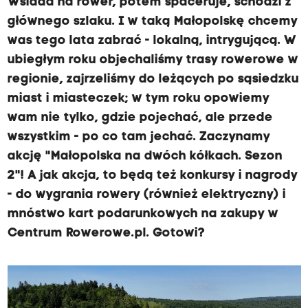
Wsiada na rower, potem spaceruje, schodzi z
głównego szlaku. I w taką Małopolskę chcemy
was tego lata zabrać - lokalną, intrygującą. W
ubiegłym roku objechaliśmy trasy rowerowe w
regionie, zajrzeliśmy do leżących po sąsiedzku
miast i miasteczek; w tym roku opowiemy
wam nie tylko, gdzie pojechać, ale przede
wszystkim - po co tam jechać. Zaczynamy
akcję "Małopolska na dwóch kółkach. Sezon
2"! A jak akcja, to będą też konkursy i nagrody
- do wygrania rowery (również elektryczny) i
mnóstwo kart podarunkowych na zakupy w
Centrum Rowerowe.pl. Gotowi?