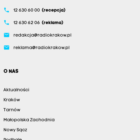
phone
12 630 60 00
(recepcja)
phone
12 630 62 06
(reklama)
email
redakcja@radiokrakow.pl
email
reklama@radiokrakow.pl
O NAS
Aktualności
Kraków
Tarnów
Małopolska Zachodnia
Nowy Sącz