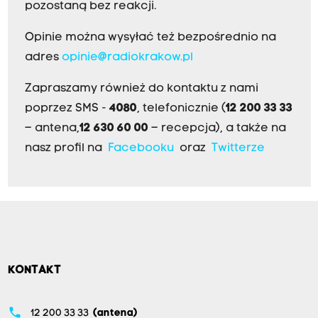
pozostaną bez reakcji.
Opinie można wysyłać też bezpośrednio na
adres
opinie@radiokrakow.pl
Zapraszamy również do kontaktu z nami
poprzez SMS -
4080
, telefonicznie (
12 200 33 33
– antena,
12 630 60 00
– recepcja), a także na
nasz profil na
Facebooku
oraz
Twitterze
KONTAKT
phone
12 200 33 33
(antena)