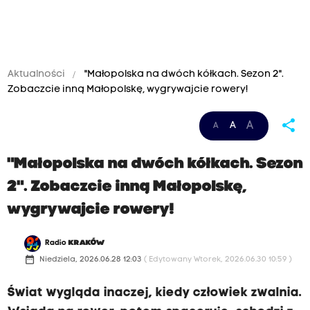
Aktualności
"Małopolska na dwóch kółkach. Sezon 2".
Zobaczcie inną Małopolskę, wygrywajcie rowery!
share
A
A
A
"Małopolska na dwóch kółkach. Sezon
2". Zobaczcie inną Małopolskę,
wygrywajcie rowery!
Radio
KRAKÓW
date_range
Niedziela, 2026.06.28 12:03
( Edytowany Wtorek, 2026.06.30 10:59 )
Świat wygląda inaczej, kiedy człowiek zwalnia.