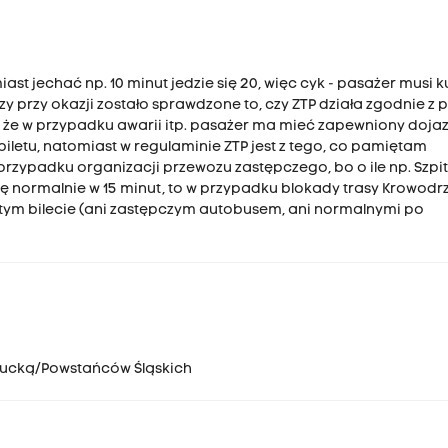
iast jechać np. 10 minut jedzie się 20, więc cyk - pasażer musi 
, czy przy okazji zostało sprawdzone to, czy ZTP działa zgodnie z
 że w przypadku awarii itp. pasażer ma mieć zapewniony doja
etu, natomiast w regulaminie ZTP jest z tego, co pamiętam
przypadku organizacji przewozu zastępczego, bo o ile np. Szpit
ię normalnie w 15 minut, to w przypadku blokady trasy Krowod
tym bilecie (ani zastępczym autobusem, ani normalnymi po
wohucką/Powstańców Śląskich