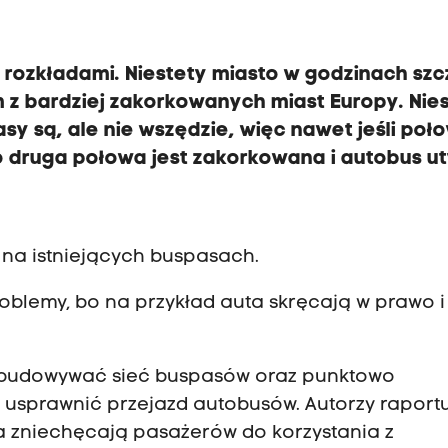
 rozkładami. Niestety miasto w godzinach szc
m z bardziej zakorkowanych miast Europy. Nie
sy są, ale nie wszędzie, więc nawet jeśli poł
o druga połowa jest zakorkowana i autobus u
 na istniejących buspasach.
oblemy, bo na przykład auta skręcają w prawo i 
zbudowywać sieć buspasów oraz punktowo
 usprawnić przejazd autobusów. Autorzy raport
ia zniechęcają pasażerów do korzystania z