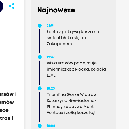
share
Najnowsze
21:01
Łania z pokrywą kosza na
śmieci błąka się po
Zakopanem
19:47
Wisła Kraków podejmuje
imienniczkę z Płocka. Relacja
LIVE
18:23
rsów i
Triumf na Górze Wiatrów:
Katarzyna Niewiadoma-
stemów
Phinney zdobywa Mont
lsce
Ventoux i żółtą koszulkę!
ras i
18:08