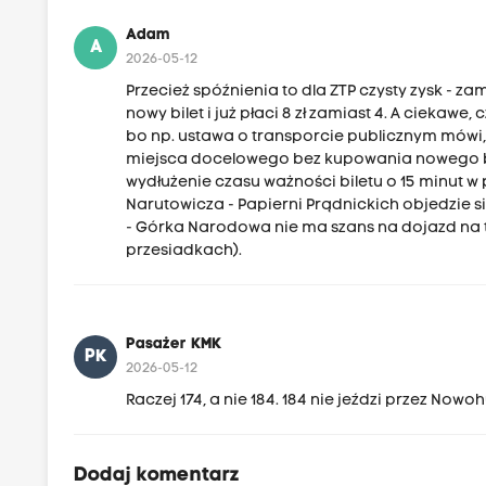
Adam
A
2026-05-12
Przecież spóźnienia to dla ZTP czysty zysk - zam
nowy bilet i już płaci 8 zł zamiast 4. A ciekawe
bo np. ustawa o transporcie publicznym mówi,
miejsca docelowego bez kupowania nowego bil
wydłużenie czasu ważności biletu o 15 minut w 
Narutowicza - Papierni Prądnickich objedzie s
- Górka Narodowa nie ma szans na dojazd na 
przesiadkach).
Pasażer KMK
PK
2026-05-12
Raczej 174, a nie 184. 184 nie jeździ przez No
Dodaj komentarz