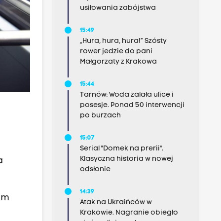
usiłowania zabójstwa
15:49
„Hura, hura, hura!” Szósty
rower jedzie do pani
Małgorzaty z Krakowa
15:44
Tarnów: Woda zalała ulice i
posesje. Ponad 50 interwencji
po burzach
15:07
Serial "Domek na prerii".
Klasyczna historia w nowej
a
odsłonie
14:39
em
Atak na Ukraińców w
Krakowie. Nagranie obiegło