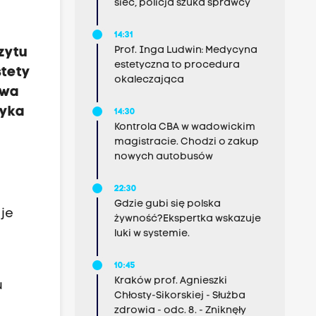
sieć, policja szuka sprawcy
14:31
Prof. Inga Ludwin: Medycyna
zytu
estetyczna to procedura
stety
okaleczająca
owa
tyka
14:30
Kontrola CBA w wadowickim
magistracie. Chodzi o zakup
nowych autobusów
22:30
Gdzie gubi się polska
je
żywność?Ekspertka wskazuje
luki w systemie.
10:45
Kraków prof. Agnieszki
u
Chłosty-Sikorskiej - Służba
zdrowia - odc. 8. - Zniknęły