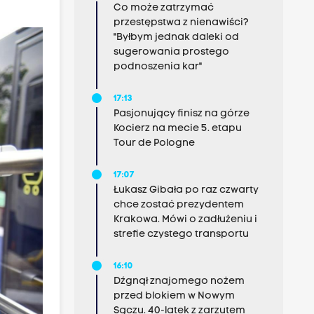
Co może zatrzymać
przestępstwa z nienawiści?
"Byłbym jednak daleki od
sugerowania prostego
podnoszenia kar"
17:13
Pasjonujący finisz na górze
Kocierz na mecie 5. etapu
Tour de Pologne
17:07
Łukasz Gibała po raz czwarty
chce zostać prezydentem
Krakowa. Mówi o zadłużeniu i
strefie czystego transportu
16:10
Dźgnął znajomego nożem
przed blokiem w Nowym
Sączu. 40-latek z zarzutem