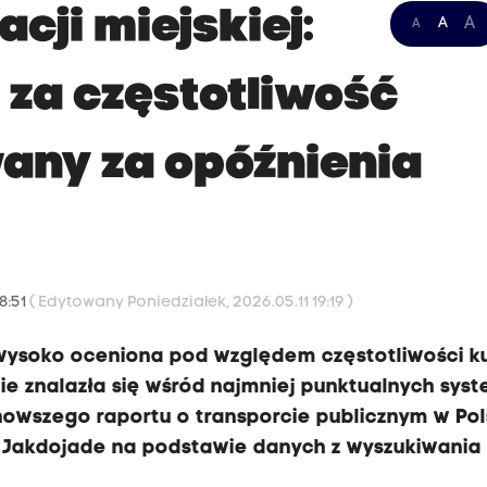
cji miejskiej:
A
A
A
za częstotliwość
any za opóźnienia
18:51
( Edytowany Poniedziałek, 2026.05.11 19:19 )
wysoko oceniona pod względem częstotliwości ku
ie znalazła się wśród najmniej punktualnych sy
jnowszego raportu o transporcie publicznym w Po
Jakdojade na podstawie danych z wyszukiwania t