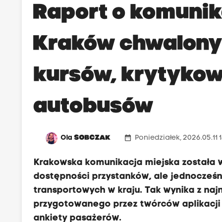
Raport o komunika
Kraków chwalony 
kursów, krytykow
autobusów
date_range
Ola
SOBCZAK
Poniedziałek, 2026.05.11 
Krakowska komunikacja miejska została 
dostępności przystanków, ale jednocześn
transportowych w kraju. Tak wynika z na
przygotowanego przez twórców aplikacji 
ankiety pasażerów.