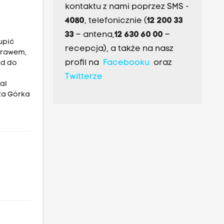
kontaktu z nami poprzez SMS -
4080
, telefonicznie (
12 200 33
33
– antena,
12 630 60 00
–
kupić
recepcja), a także na nasz
 prawem,
profil na
Facebooku
oraz
zd do
Twitterze
al
rza Górka