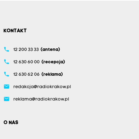
KONTAKT
phone
12 200 33 33
(antena)
phone
12 630 60 00
(recepcja)
phone
12 630 62 06
(reklama)
email
redakcja@radiokrakow.pl
email
reklama@radiokrakow.pl
O NAS