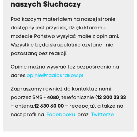
naszych Słuchaczy
Pod każdym materiałem na naszej stronie
dostępny jest przycisk, dzięki któremu
możecie Państwo wysyłać maile z opiniami.
Wszystkie będą skrupulatnie czytane i nie
pozostaną bez reakcji.
Opinie można wysyłać też bezpośrednio na
adres
opinie@radiokrakow.pl
Zapraszamy również do kontaktu z nami
poprzez SMS -
4080
, telefonicznie (
12 200 33 33
– antena,
12 630 60 00
– recepcja), a także na
nasz profil na
Facebooku
oraz
Twitterze