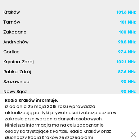
Kraków
101.6 MHz
Tarnów
101 MHz
Zakopane
100 MHz
Andrychów
98.8 MHz
Gorlice
97.4 MHz
Krynica-Zdrój
102.1 MHz
Rabka-Zdrój
87.6 MHz
Szczawnica
90 MHz
Nowy Sącz
90 MHz
Radio Kraków informuje,
iż od dnia 25 maja 2018 roku wprowadza
aktualizację polityki prywatności i zabezpieczeń w
zakresie przetwarzania danych osobowych.
Niniejsza informacja ma na celu zapoznanie
osoby korzystające z Portalu Radia Kraków oraz
słuchaczy Radia Kraków ze szczegółami