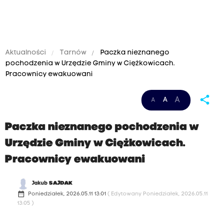
Aktualności
Tarnów
Paczka nieznanego
pochodzenia w Urzędzie Gminy w Ciężkowicach.
Pracownicy ewakuowani
share
A
A
A
Paczka nieznanego pochodzenia w
Urzędzie Gminy w Ciężkowicach.
Pracownicy ewakuowani
Jakub
SAJDAK
date_range
Poniedziałek, 2026.05.11 13:01
( Edytowany Poniedziałek, 2026.05.11
13:05 )