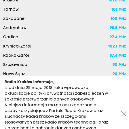
Kraków
101.6 MHz
Tarnów
101 MHz
Zakopane
100 MHz
Andrychów
98.8 MHz
Gorlice
97.4 MHz
Krynica-Zdrój
102.1 MHz
Rabka-Zdrój
87.6 MHz
Szczawnica
90 MHz
Nowy Sącz
90 MHz
Radio Kraków informuje,
iż od dnia 25 maja 2018 roku wprowadza
aktualizację polityki prywatności i zabezpieczeń w
zakresie przetwarzania danych osobowych.
Niniejsza informacja ma na celu zapoznanie
osoby korzystające z Portalu Radia Kraków oraz
słuchaczy Radia Kraków ze szczegółami
stosowanych przez Radio Kraków technologii oraz
RADIO KRAKÓW SA. Aleja Juliusza Słowackiego 22, 30-007
z przepisami o ochronie danych osobowych,