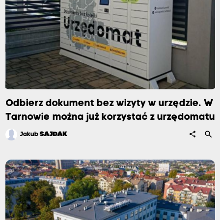
Odbierz dokument bez wizyty w urzędzie. W
Tarnowie można już korzystać z urzędomatu
search
share
Jakub
SAJDAK