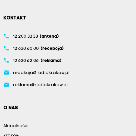
KONTAKT
phone
12 200 33 33
(antena)
phone
12 630 60 00
(recepcja)
phone
12 630 62 06
(reklama)
email
redakcja@radiokrakow.pl
email
reklama@radiokrakow.pl
O NAS
Aktualności
Kraków