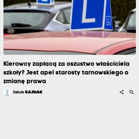
Kierowcy zapłacą za oszustwo właściciela
szkoły? Jest apel starosty tarnowskiego o
zmianę prawa
search
share
Jakub
SAJDAK