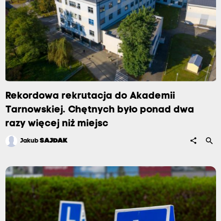
Rekordowa rekrutacja do Akademii
Tarnowskiej. Chętnych było ponad dwa
razy więcej niż miejsc
search
share
Jakub
SAJDAK