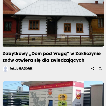
Zabytkowy „Dom pod Wagą” w Zakliczynie
znów otwiera się dla zwiedzających
search
share
Jakub
SAJDAK