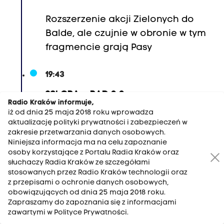
Rozszerzenie akcji Zielonych do
Balde, ale czujnie w obronie w tym
fragmencie grają Pasy
19:43
39' CRA – RAD 0:0
Radio Kraków informuje,
iż od dnia 25 maja 2018 roku wprowadza
Ucierpiał w pojedynku z Tabsobą
aktualizację polityki prywatności i zabezpieczeń w
Wójcik
zakresie przetwarzania danych osobowych.
Niniejsza informacja ma na celu zapoznanie
osoby korzystające z Portalu Radia Kraków oraz
19:42
słuchaczy Radia Kraków ze szczegółami
stosowanych przez Radio Kraków technologii oraz
38' CRA – RAD 0:0
z przepisami o ochronie danych osobowych,
obowiązujących od dnia 25 maja 2018 roku.
Z kornera goście, wybijają
Zapraszamy do zapoznania się z informacjami
zawartymi w Polityce Prywatności.
gospodarze, ale pozostajemy pod