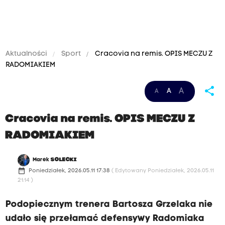
Aktualności
Sport
Cracovia na remis. OPIS MECZU Z
RADOMIAKIEM
share
A
A
A
Cracovia na remis. OPIS MECZU Z
RADOMIAKIEM
Marek
SOLECKI
date_range
Poniedziałek, 2026.05.11 17:38
( Edytowany Poniedziałek, 2026.05.11
21:14 )
Podopiecznym trenera Bartosza Grzelaka nie
udało się przełamać defensywy Radomiaka