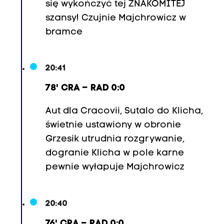
się wykończyć tej ZNAKOMITEJ
szansy! Czujnie Majchrowicz w
bramce
20:41
78' CRA – RAD 0:0
Aut dla Cracovii, Sutalo do Klicha,
świetnie ustawiony w obronie
Grzesik utrudnia rozgrywanie,
dogranie Klicha w pole karne
pewnie wyłapuje Majchrowicz
20:40
76' CRA – RAD 0:0