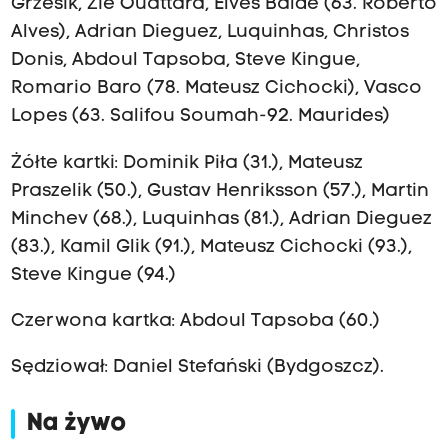
Grzesik, Zie Ouattara, Elves Balde (63. Roberto
Alves), Adrian Dieguez, Luquinhas, Christos
Donis, Abdoul Tapsoba, Steve Kingue,
Romario Baro (78. Mateusz Cichocki), Vasco
Lopes (63. Salifou Soumah-92. Maurides)
Żółte kartki: Dominik Piła (31.),
Mateusz
Praszelik (50.), Gustav Henriksson (57.), Martin
Minchev (68.), Luquinhas (81.), Adrian Dieguez
(83.), Kamil Glik (91.), Mateusz Cichocki (93.),
Steve Kingue (94.)
Czerwona kartka:
Abdoul Tapsoba (60.)
Sędziował: Daniel Stefański (Bydgoszcz).
Na żywo