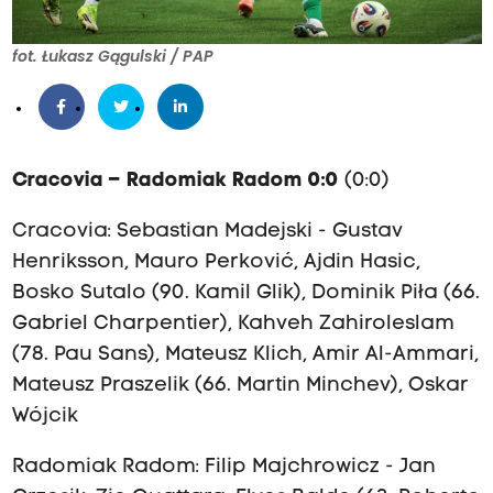
fot. Łukasz Gągulski / PAP
Cracovia – Radomiak Radom 0:0
(0:0)
Cracovia:
Sebastian Madejski -
Gustav
Henriksson, Mauro Perković,
Ajdin Hasic,
Bosko Sutalo (90. Kamil Glik), Dominik Piła (66.
Gabriel Charpentier),
Kahveh Zahiroleslam
(78.
Pau Sans)
,
Mateusz Klich, Amir Al-Ammari,
Mateusz Praszelik (66. Martin Minchev), Oskar
Wójcik
Radomiak Radom: Filip Majchrowicz - Jan