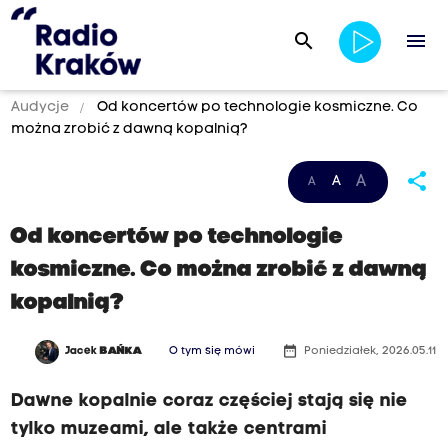
search
menu
Audycje
Od koncertów po technologie kosmiczne. Co
można zrobić z dawną kopalnią?
share
A
A
A
Od koncertów po technologie
kosmiczne. Co można zrobić z dawną
kopalnią?
date_range
Jacek
BAŃKA
O tym się mówi
Poniedziałek, 2026.05.11
Dawne kopalnie coraz częściej stają się nie
tylko muzeami, ale także centrami