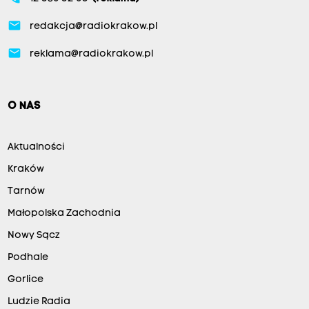
email
redakcja@radiokrakow.pl
email
reklama@radiokrakow.pl
O NAS
Aktualności
Kraków
Tarnów
Małopolska Zachodnia
Nowy Sącz
Podhale
Gorlice
Ludzie Radia