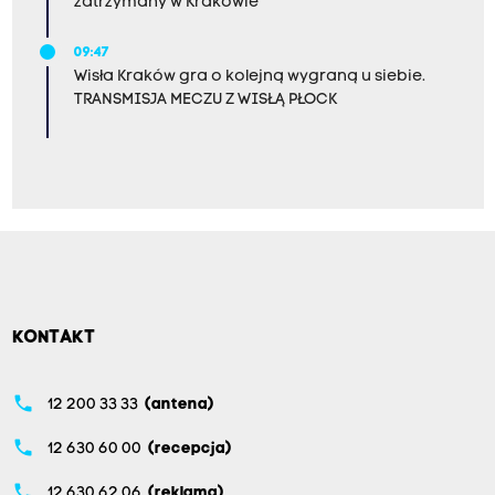
zatrzymany w Krakowie
09:47
Wisła Kraków gra o kolejną wygraną u siebie.
TRANSMISJA MECZU Z WISŁĄ PŁOCK
KONTAKT
phone
12 200 33 33
(antena)
phone
12 630 60 00
(recepcja)
phone
12 630 62 06
(reklama)