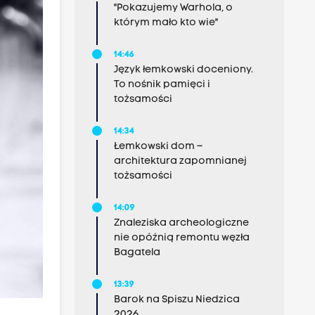
"Pokazujemy Warhola, o
którym mało kto wie"
14:46
Język łemkowski doceniony.
To nośnik pamięci i
tożsamości
14:34
Łemkowski dom –
architektura zapomnianej
tożsamości
14:09
Znaleziska archeologiczne
nie opóźnią remontu węzła
Bagatela
13:39
Barok na Spiszu Niedzica
2026