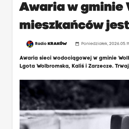
Awaria w gminie
mieszkańców jest
date_range
Radio
KRAKÓW
Poniedziałek, 2026.05.11
Awaria sieci wodociągowej w gminie Wol
Lgota Wolbromska, Kaliś i Zarzecze. Trwa