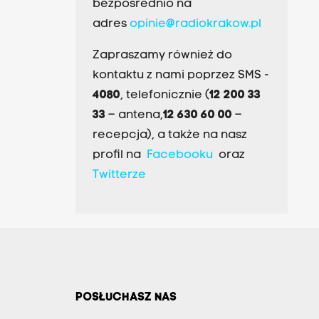
bezpośrednio na
adres
opinie@radiokrakow.pl
Zapraszamy również do
kontaktu z nami poprzez SMS -
4080
, telefonicznie (
12 200 33
33
– antena,
12 630 60 00
–
recepcja), a także na nasz
profil na
Facebooku
oraz
Twitterze
POSŁUCHASZ NAS