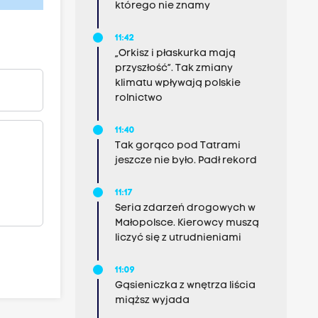
którego nie znamy
11:42
„Orkisz i płaskurka mają
przyszłość”. Tak zmiany
klimatu wpływają polskie
rolnictwo
11:40
Tak gorąco pod Tatrami
jeszcze nie było. Padł rekord
11:17
Seria zdarzeń drogowych w
Małopolsce. Kierowcy muszą
liczyć się z utrudnieniami
11:09
Gąsieniczka z wnętrza liścia
miąższ wyjada