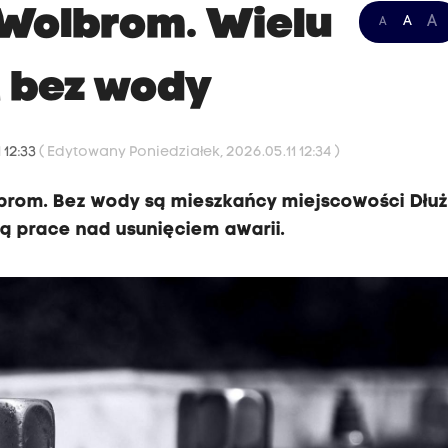
 Wolbrom. Wielu
A
A
A
 bez wody
 12:33
( Edytowany Poniedziałek, 2026.05.11 12:34 )
brom. Bez wody są mieszkańcy miejscowości Dłuż
ją prace nad usunięciem awarii.