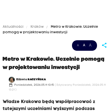
Aktualności
Kraków
Metro w Krakowie. Uczelnie
pomogą w projektowaniu inwestycji
share
A
A
A
Metro w Krakowie. Uczelnie pomogą
w projektowaniu inwestycji
Elżbieta
RACZYŃSKA
date_range
Poniedziałek, 2026.05.11 13:15
( Edytowany Poniedziałek, 2026.05.11
13:21 )
Władze Krakowa będą współpracować z
tutejszymi uczelniami wyższymi podczas