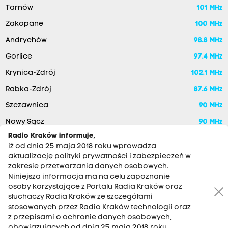
Tarnów
101 MHz
Zakopane
100 MHz
Andrychów
98.8 MHz
Gorlice
97.4 MHz
Krynica-Zdrój
102.1 MHz
Rabka-Zdrój
87.6 MHz
Szczawnica
90 MHz
Nowy Sącz
90 MHz
Radio Kraków informuje,
iż od dnia 25 maja 2018 roku wprowadza
aktualizację polityki prywatności i zabezpieczeń w
zakresie przetwarzania danych osobowych.
Niniejsza informacja ma na celu zapoznanie
osoby korzystające z Portalu Radia Kraków oraz
słuchaczy Radia Kraków ze szczegółami
stosowanych przez Radio Kraków technologii oraz
RADIO KRAKÓW SA. Aleja Juliusza Słowackiego 22, 30-007
z przepisami o ochronie danych osobowych,
Kraków
obowiązujących od dnia 25 maja 2018 roku.