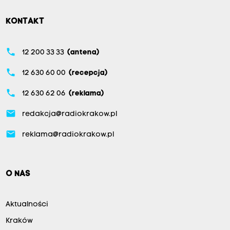
KONTAKT
phone
12 200 33 33
(antena)
phone
12 630 60 00
(recepcja)
phone
12 630 62 06
(reklama)
email
redakcja@radiokrakow.pl
email
reklama@radiokrakow.pl
O NAS
Aktualności
Kraków