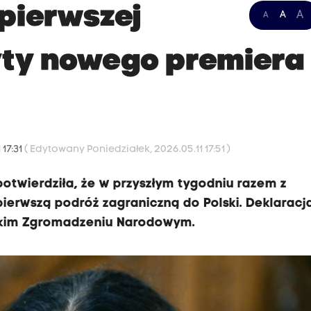
 pierwszej
A
A
A
yty nowego premiera
 17:31
( Edytowany Poniedziałek, 2026.05.11 17:51 )
potwierdziła, że w przyszłym tygodniu razem z
erwszą podróż zagraniczną do Polski. Deklaracj
rskim Zgromadzeniu Narodowym.