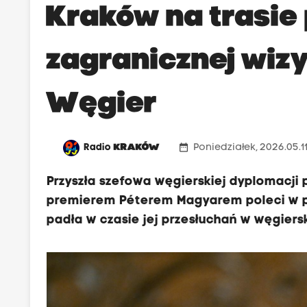
Kraków na trasie
zagranicznej wiz
Węgier
date_range
Radio
KRAKÓW
Poniedziałek, 2026.05.11
Przyszła szefowa węgierskiej dyplomacji 
premierem Péterem Magyarem poleci w pi
padła w czasie jej przesłuchań w węgie