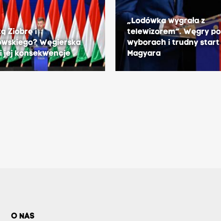
„Lodówka wygrała z
 Ziobrę i
telewizorem”. Węgry p
wskiego? Węgierska
wyborach i trudny start
i jej konsekwencje
Magyara
O NAS