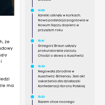
16:58
Karetki utknęły w korkach.
Nowa podstacja pogotowia w
Nowym Sączu dopiero w
przyszłym roku
15:41
h, że
Grzegorz Braun usłyszy
budowy
prokuratorskie zarzuty.
rupy
Chodzi o słowa o Auschwitz
i
15:30
Negowała zbrodnie w
Auschwitz-Birkenau. Jest akt
iedzi
oskarżenia dla działaczki
dzie ma
Konfederacji Korony Polskiej
15:23
Razem chce nocnego