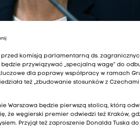
nij
przed komisją parlamentarną ds. zagranicznyc
 będzie przywiązywać „specjalną wagę” do od
- są kluczowe dla poprawy współpracy w ramach G
iedziała też „zbudowanie stosunków z Czechami 
ie Warszawa będzie pierwszą stolicą, którą odw
ię, że węgierski premier odwiedzi też Kraków, g
siem. Przyjął też zaproszenie Donalda Tuska do