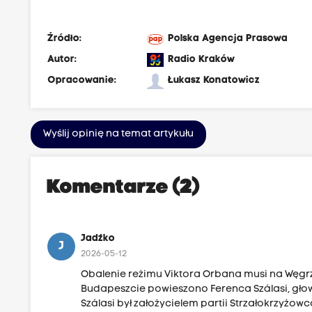
Źródło:
Polska Agencja Prasowa
Autor:
Radio Kraków
Opracowanie:
Łukasz Konatowicz
Wyślij opinię na temat artykułu
Komentarze (2)
Jadźko
J
2026-05-12
Obalenie reżimu Viktora Orbana musi na Węg
Budapeszcie powieszono Ferenca Szálasi, głow
Szálasi był założycielem partii Strzałokrzyżow