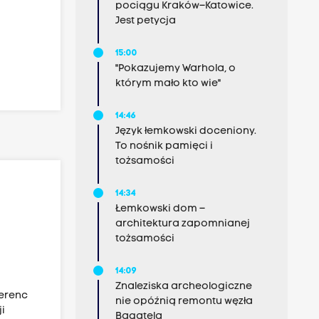
pociągu Kraków–Katowice.
Jest petycja
15:00
"Pokazujemy Warhola, o
którym mało kto wie"
14:46
Język łemkowski doceniony.
To nośnik pamięci i
tożsamości
14:34
Łemkowski dom –
architektura zapomnianej
tożsamości
14:09
Znaleziska archeologiczne
Ferenc
nie opóźnią remontu węzła
i
Bagatela