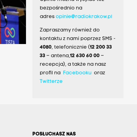
bezpośrednio na
adres
opinie@radiokrakow.pl
o
Zapraszamy również do
kontaktu z nami poprzez SMS -
4080
, telefonicznie (
12 200 33
33
– antena,
12 630 60 00
–
recepcja), a także na nasz
profil na
Facebooku
oraz
Twitterze
POSŁUCHASZ NAS