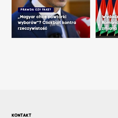
PRAWDA CZY FAKE?
„Magyar chce powtórki
Wydadzą
wyborów”? Clickbait kontra
Romano
rzeczywistość
zmiana 
KONTAKT