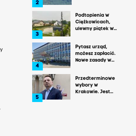
2
Pałac, zamek,
rosławem
klasztor i brama
Podtopienia w
he
do lasu
Ciężkowicach,
ulewny piątek w
3
Tarnowie
Pytasz urząd,
zy
możesz zapłacić.
Nowe zasady w
4
Brzesku
Przedterminowe
wybory w
Krakowie. Jest
5
decyzja Łukasza
Gibały
w