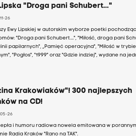
ipska "Droga pani Schubert..."
11-26
szy Ewy Lipskiej w autorskim wyborze poetki pochodzą
mów: "Droga pani Schubert....", "Miłość, droga pani Schub
linii papilarnych", „Pamięć operacyjna", "Miłość w trybie
m", "Pogłos", "1999" oraz "Gdzie indziej", wydane na jed
 mistrzowskiej interpretacji Anny Polony i Jerzego Treli.
autorem oprawy muzycznej Józef Opalski. Bibliofilskie
, obok płyty, zawiera również książeczkę ze wszystkimi
i, rękopisami autorki oraz fotografiami twórców.
zina Krakowiaków"! 300 najlepszych
nków na CD!
05-26
iepła i humoru radiowa nowela emitowana w poranny
ie Radia Kraków "Rano na TAK".