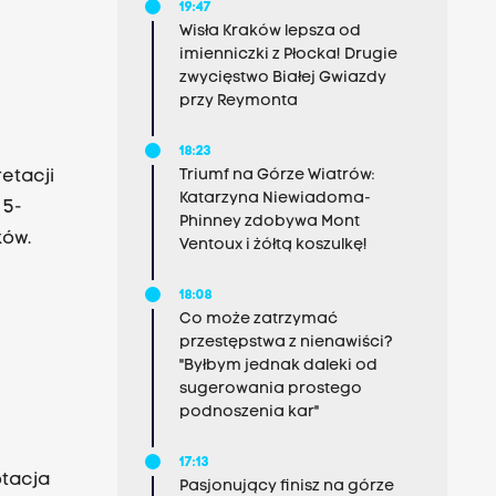
19:47
w,
Wisła Kraków lepsza od
imienniczki z Płocka! Drugie
ymna,
zwycięstwo Białej Gwiazdy
przy Reymonta
łowym
u" Don
18:23
omieja
Triumf na Górze Wiatrów:
etacji
postaci
Katarzyna Niewiadoma-
 5-
Phinney zdobywa Mont
szelnicki
ków.
Ventoux i żółtą koszulkę!
ska jest
18:08
Co może zatrzymać
przestępstwa z nienawiści?
"Byłbym jednak daleki od
sugerowania prostego
podnoszenia kar"
17:13
ptacja
Pasjonujący finisz na górze