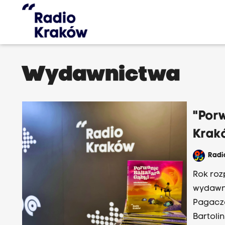
Wydawnictwa
"Porw
Krak
Rad
Rok ro
wydawni
Pagacze
Bartoli