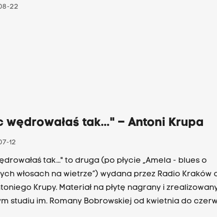
08-22
 wędrowałaś tak..." – Antoni Krupa
07-12
ędrowałaś tak..." to druga (po płycie „Amela - blues o
ych włosach na wietrze”) wydana przez Radio Kraków 
ntoniego Krupy. Materiał na płytę nagrany i zrealizowany
m studiu im. Romany Bobrowskiej od kwietnia do czer
m, obok autorskich utworów Antoniego Krupy i utworów