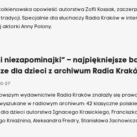
tolkienowska opowieść autorstwa Zofii Kossak, zaczerp
j tradycji. Specjalnie dla słuchaczy Radia Kraków w inte
j aktorki Anny Polony.
i niezapominajki” – najpiękniejsze ba
ze dla dzieci z archiwum Radia Krak
10-27
owszym wydawnictwie Radia Kraków znalazły się praw
m archiwum: 42 klasyczne polskie bajki i
 dla dzieci autorstwa Ignacego Krasickiego, Franciszk
go Kniaźnina, Aleksandra Fredry, Stanisława Jachowicz
ickiewicza, Juliusza Słowackiego, Teofila Lenartowicza