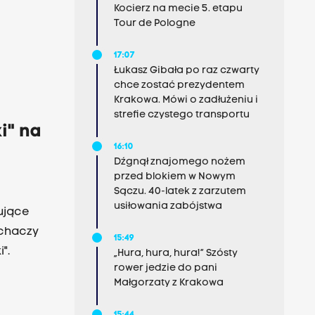
Kocierz na mecie 5. etapu
Tour de Pologne
17:07
Łukasz Gibała po raz czwarty
chce zostać prezydentem
Krakowa. Mówi o zadłużeniu i
strefie czystego transportu
i" na
16:10
Dźgnął znajomego nożem
przed blokiem w Nowym
Sączu. 40-latek z zarzutem
usiłowania zabójstwa
ujące
uchaczy
15:49
".
„Hura, hura, hura!” Szósty
rower jedzie do pani
Małgorzaty z Krakowa