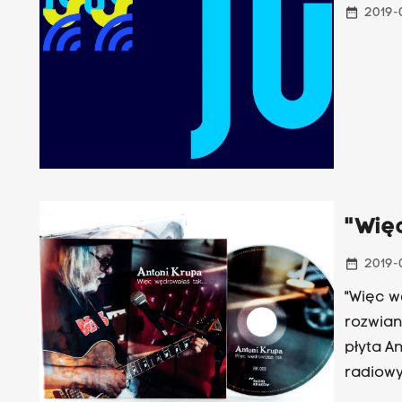
date_range
2019-
"Więc
date_range
2019-
"Więc w
rozwian
płyta A
radiowy
r. Albu