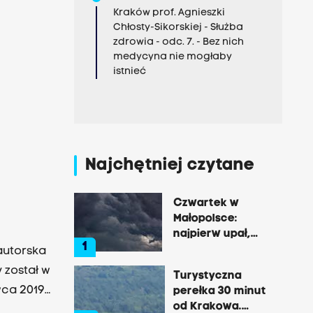
Kraków prof. Agnieszki
Chłosty-Sikorskiej - Służba
zdrowia - odc. 7. - Bez nich
medycyna nie mogłaby
istnieć
Najchętniej czytane
Czwartek w
Małopolsce:
najpierw upał,
1
później
autorska
gwałtowne burze
 został w
Turystyczna
wca 2019
perełka 30 minut
od Krakowa.