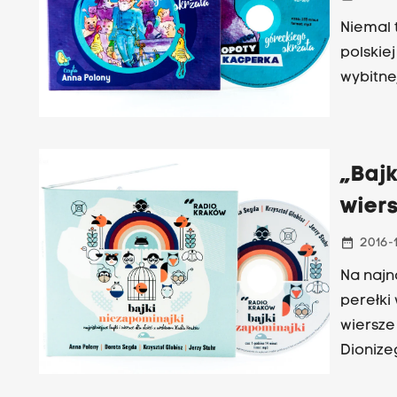
Niemal 
polskie
wybitne
„Bajk
wiers
date_range
2016-
Na najn
perełki wyszukane w radiowy
wiersze
Dionize
Adama M