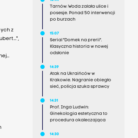
15:44
Tarnów: Woda zalała ulice i
posesje. Ponad 50 interwencji
po burzach
cych z
15:07
ert...",
Serial "Domek na prerii".
Klasyczna historia w nowej
odsłonie
nej
14:39
Atak na Ukraińców w
Krakowie. Nagranie obiegło
sieć, policja szuka sprawcy
14:31
Prof. Inga Ludwin:
Ginekologia estetyczna to
procedura okaleczająca
m
14:30