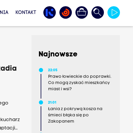
NIA
KONTAKT
Najnowsze
Radia
22:05
Prawo łowieckie do poprawki.
Co mogą zyskać mieszkańcy
miast i wsi?
ego
21:01
Łania z pokrywą kosza na
śmieci błąka się po
 kucharz
Zakopanem
aptacji