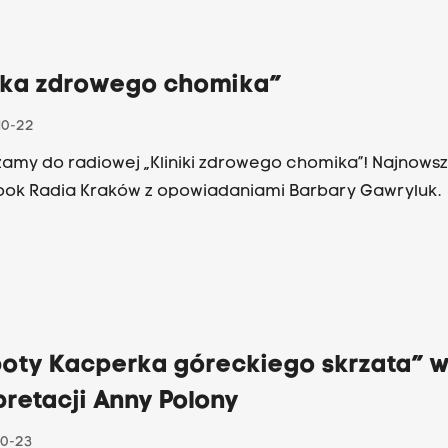
nowanych wspólnie z legendą krakowskiego jazzu Ja
ą, zawiera interpretacje utworów Jimi’ego Hendrixa, T
Stones i Johna Mayalla.
nika zdrowego chomika”
10-22
amy do radiowej „Kliniki zdrowego chomika”! Najnows
ok Radia Kraków z opowiadaniami Barbary Gawryluk.
poty Kacperka góreckiego skrzata” 
pretacji Anny Polony
10-23