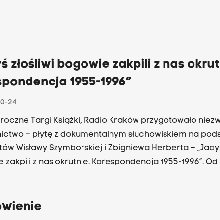
ś złośliwi bogowie zakpili z nas okrut
spondencja 1955-1996”
10-24
roczne Targi Książki, Radio Kraków przygotowało niez
ctwo – płytę z dokumentalnym słuchowiskiem na pod
stów Wisławy Szymborskiej i Zbigniewa Herberta – „Jacyś
 zakpili z nas okrutnie. Korespondencja 1955-1996”. Od 
ą kupić na radiowym stoisku A3 w Hali Dunaj!
wienie