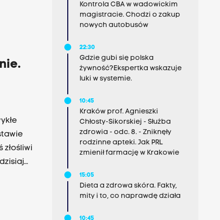
Kontrola CBA w wadowickim
magistracie. Chodzi o zakup
nowych autobusów
22:30
Gdzie gubi się polska
nie.
żywność?Ekspertka wskazuje
luki w systemie.
10:45
Kraków prof. Agnieszki
wykłe
Chłosty-Sikorskiej - Służba
zdrowia - odc. 8. - Zniknęły
stawie
rodzinne apteki. Jak PRL
 złośliwi
zmienił farmację w Krakowie
dzisiaj
15:05
Dieta a zdrowa skóra. Fakty,
mity i to, co naprawdę działa
10:45