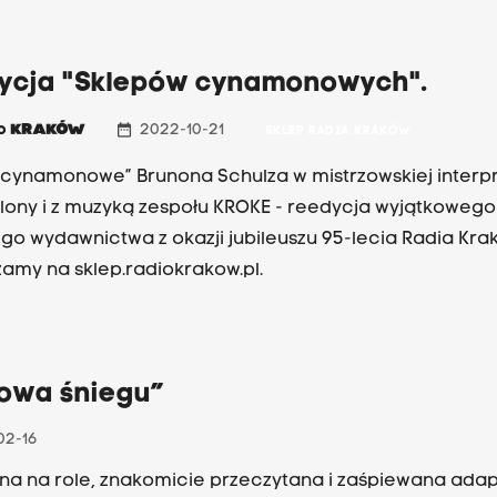
ygód, usłyszeć można znakomitych krakowskich aktoró
arodowym Starym Teatrem, we współpracy z którym
owano słuchowisko. W rolę Narratora wciela się Anna D
ycja "Sklepów cynamonowych".
m Smokiem Wawelskim jest Jacek Romanowski, a tytu
date_range
io
KRAKÓW
2022-10-21
SKLEP RADIA KRAKÓW
rem - Roman Gancarczyk. Postać "czarnego charakter
rawurowo odegrał Radosław Krzyżowski, a w roli Bartł
 cynamonowe” Brunona Schulza w mistrzowskiej interpr
niego czaruje głosem Błażej Peszek. Galerię barwnych 
lony i z muzyką zespołu KROKE - reedycja wyjątkowego
ją m.in. Juliusz Chrząstowski, Michał Majnicz, Paweł Kru
go wydawnictwa z okazji jubileuszu 95-lecia Radia Kra
ztof Stawowy. Autorem scenariusza i reżyserem słuchowi
amy na sklep.radiokrakow.pl.
r Raźniak.
lowa śniegu”
02-16
na na role, znakomicie przeczytana i zaśpiewana ada