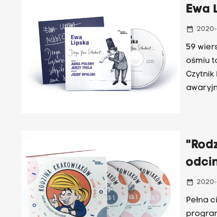
Ewa L
date_range
2020-
59 wier
ośmiu to
Czytnik 
awaryjny
płycie w
Reżyserem i 
wydanie
utworam
"Rod
odci
date_range
2020-
Pełna c
program