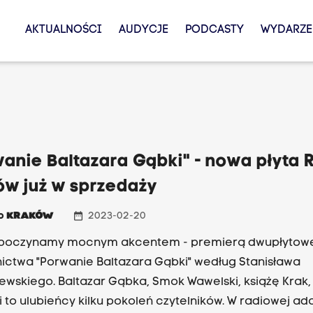
AKTUALNOŚCI
AUDYCJE
PODCASTY
WYDARZE
anie Baltazara Gąbki" - nowa płyta 
ów już w sprzedaży
date_range
io
KRAKÓW
2023-02-20
zpoczynamy mocnym akcentem - premierą dwupłytow
ctwa "Porwanie Baltazara Gąbki" według Stanisława
wskiego. Baltazar Gąbka, Smok Wawelski, książę Krak,
ni to ulubieńcy kilku pokoleń czytelników. W radiowej ad