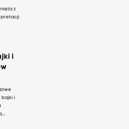
nięta z
rpretacji
jki i
ów
dziwe
a
a,
, Marii