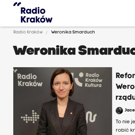
Radio Kraków
Weronika Smarduch
Weronika Smardu
Refor
Weron
rząd
Jac
To nie 
robić k