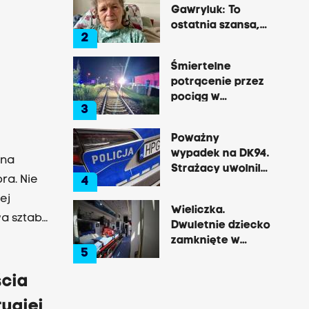
Gawryluk: To
onkostwa
ostatnia szansa,
zastępca
2
by opowiedzieć o
tr Ćwik.
tej okrutnej
Śmiertelne
dzie się
chorobie
potrącenie przez
wiła
pociąg w
3
Rzozowie.
Utrudnienia na
Poważny
trasie do Krakowa
wypadek na DK94.
 na
Strażacy uwolnili
ra. Nie
4
zakleszczonego
ej
kierowcę
Wieliczka.
a sztabu
Dwuletnie dziecko
uczciwy i
zamknięte w
5
nagrzanym aucie,
debatach,
matka była na
marduch.
ścia
zakupach
czy
ugiej