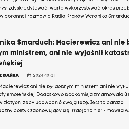
rsje, jeśli druga strona wykorzystuje to politycznie i p
ysł zdyskredytować, warto wykorzystywać okres przej
w porannej rozmowie Radia Kraków Weronika Smarduc
ńska posłanka Koalicji Obywatelskiej. W ten sposób
owała decyzję ministerstwa edukacji w sprawie eduka
nej, nowego przedmiotu, który od nowego roku szkol
nika Smarduch: Macierewicz ani nie 
o szkół. Nie będzie on obowiązkowym, choć resort eduk
m ministrem, ani nie wyjaśnił katast
ej planował inaczej. "Nie uważam tego za porażkę. To n
eńskiej
na wprowadzenie zmian" - mówiła Weronika Smarduch
date_range
ek
BAŃKA
2024-10-31
 Macierewicz ani nie był dobrym ministrem ani nie wytł
ofy smoleńskiej. Dodatkowo podkomisja zmarnowała 81
w złotych, żeby udowodnić swoją tezę. Jest to bardzo
eczny polityk zachowujący się irracjonalnie" - mówiła w
j rozmowie Radia Kraków Weronika Smarduch, posłan