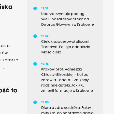
iska
12:52
Upał zatrzymuje pociągi.
Wielu pasażerów czeka na
Dworcu Głównym w Krakowie
12:34
Cielak spacerował ulicami
tak o
Tarnowa. Policja odnalazła
właściciela
aków
lizatorze
10:45
ji
Kraków prof. Agnieszki
ka
Chłosty-Sikorskiej - Służba
zdrowia - odc. 8. - Zniknęły
rodzinne apteki. Jak PRL
sce
ość to
zmienił farmację w Krakowie
e, a
15:05
Dieta a zdrowa skóra. Fakty,
ii. "Na
mity i to, co naprawdę działa