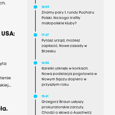
ch.
18:09
Znamy pary 1. rundy Pucharu
wa
Polski. Na kogo trafiły
małopolskie kluby?
a
cja się
 USA:
17:47
Pytasz urząd, możesz
zapłacić. Nowe zasady w
Brzesku
16:58
yta
Karetki utknęły w korkach.
e
Nowa podstacja pogotowia w
tenie
Nowym Sączu dopiero w
przyszłym roku
kiej.
 czasu
15:41
"Są trzy
Grzegorz Braun usłyszy
żeby
prokuratorskie zarzuty.
ła.
Chodzi o słowa o Auschwitz
 cel