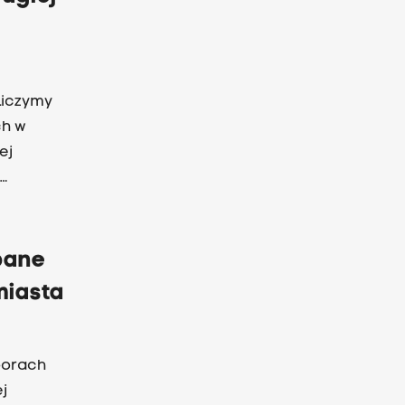
yborów,
 Liczymy
ch w
ej
 poznamy
pane
miasta
borach
j