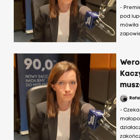
wszystk
- Premi
- mówił
pod lup
mówiła w
zapowie
wprowad
ministe
Weron
Kaczy
muszą
Rafa
- Czeka
małopol
działac
zakończ