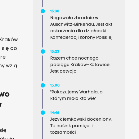
15:30
owali
Negowała zbrodnie w
Auschwitz-Birkenau. Jest akt
 w
oskarżenia dla działaczki
Konfederacji Korony Polskiej
 Kraków
 się do
15:23
óre
Razem chce nocnego
pociągu Kraków–Katowice.
my wziąć
Jest petycja
ała
 porannej
15:00
i wziąć
"Pokazujemy Warhola, o
awo
którym mało kto wie"
edy
w
ka
14:46
 w
Język łemkowski doceniony.
To nośnik pamięci i
się
tożsamości