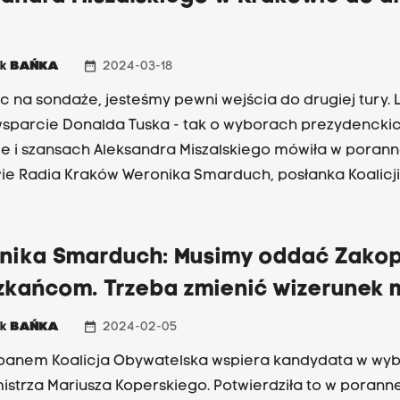
ki obiecał Stanisławowi Mazurowi, który wycofał się z w
sko wiceprezydenta.
date_range
ek
BAŃKA
2024-03-18
ąc na sondaże, jesteśmy pewni wejścia do drugiej tury.
wsparcie Donalda Tuska - tak o wyborach prezydencki
e i szansach Aleksandra Miszalskiego mówiła w porann
e Radia Kraków Weronika Smarduch, posłanka Koalicji
lskiej. "Teraz liczy się kampania każdego dnia . Wynik
ietnia" - mówiła Weronika Smarduch.
nika Smarduch: Musimy oddać Zako
zkańcom. Trzeba zmienić wizerunek 
date_range
ek
BAŃKA
2024-02-05
panem Koalicja Obywatelska wspiera kandydata w wy
istrza Mariusza Koperskiego. Potwierdziła to w poranne