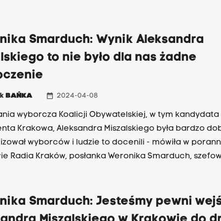
i Obywatelskiej, Weronika Smarduch. O rezygnacji z czł
e i Sprawiedliwości poinformowali Józef Gawron oraz 
ancelarii Prezydenta, a jednocześnie radny Sejmiku, Pio
nika Smarduch: Wynik Aleksandra
wybrali marszałka i stracili większość. Taka sytuacja bę
lskiego to nie było dla nas żadne
ać, nie będą mieć stabilnej większości w Sejmiku" - mó
oczenie
a Smarduch w porannej rozmowie Radia Kraków.
date_range
ek
BAŃKA
2024-04-08
nia wyborcza Koalicji Obywatelskiej, w tym kandydata
nta Krakowa, Aleksandra Miszalskiego była bardzo dob
izował wyborców i ludzie to docenili - mówiła w porann
e Radia Kraków, posłanka Weronika Smarduch, szefow
go Koalicji Obywatelskiej. "Miszalski jest krystalicznie 
, jego kontrkandydat Łukasz Gibała nie brał udziału w 
kiwał przy bliższym poznaniu. To jego wady" - mówiła S
nika Smarduch: Jesteśmy pewni wej
 sztabu Platformy Obywatelskiej nie zdradziła jednak, 
andra Miszalskiego w Krakowie do dr