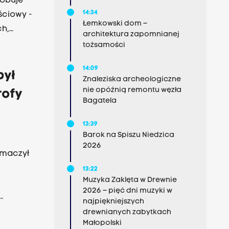
róbuje
14:34
ściowy -
Łemkowski dom –
h,
architektura zapomnianej
tożsamości
cji
14:09
nego ma
był
Znaleziska archeologiczne
acji
nie opóźnią remontu węzła
rofy
ajlepszy
Bagatela
.
13:39
Barok na Spiszu Niedzica
2026
umaczył
13:22
Muzyka Zaklęta w Drewnie
2026 – pięć dni muzyki w
najpiękniejszych
ka PO.
drewnianych zabytkach
Małopolski