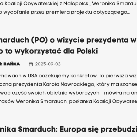
a Koalicji Obywatelskiej z Małopolski, Weronika Smardu
o wycofanie przez premiera projektu dotyczącego
tałcania tak zwanych kontraktów B2B w etat. Państwo
ja Pracy miałaby prawo tak zrobić z automatu. - Polsk
i z kryzysu gospodarczego, trzeba poczekać, aż sytua
marduch (PO) o wizycie prezydenta w
izuje - przekonuje Smarduch.
 to wykorzystać dla Polski
date_range
ek
BAŃKA
2025-09-03
zmowach w USA oczekujemy konkretów. To pierwsza wiz
czna prezydenta Karola Nawrockiego, który ma szans
ować część swoich obietnic wyborczych - mówiła na an
raków Weronika Smarduch, posłanka Koalicji Obywatels
nt Nawrocki jest już w Waszyngtonie. O 17:00 polskiego
się w Białym Domu z prezydentem Donaldem Trumpem. 
oczekiwania jeśli chodzi o tę rozmowę. Chcielibyśmy, 
nika Smarduch: Europa się przebudzi
ał amerykańskiemu prezydentowi, jaki jest rzeczywisty