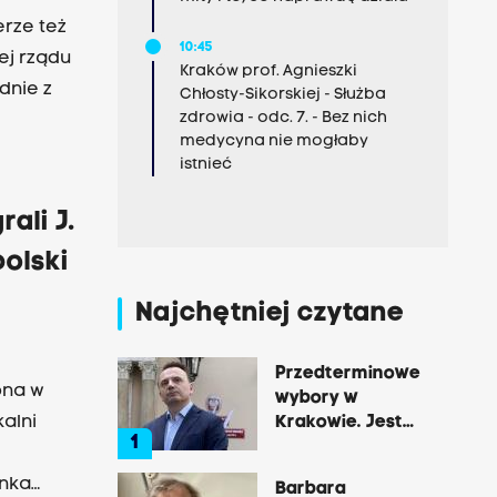
onkursy"
erze też
10:45
ej rządu
Kraków prof. Agnieszki
Chłosty-Sikorskiej - Służba
zdrowia - odc. 7. - Bez nich
medycyna nie mogłaby
zie się
istnieć
ali J.
olski
Najchętniej czytane
Przedterminowe
ona w
wybory w
alni
Krakowie. Jest
1
decyzja Łukasza
Gibały
anka
Barbara