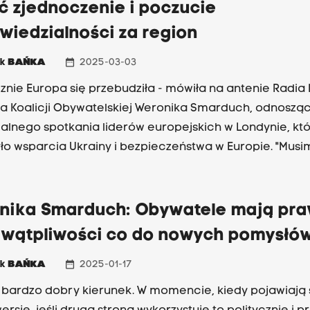
ć zjednoczenie i poczucie
ra Putina na Ukrainie, żeby prezydent USA pomógł w
wiedzialności za region
ęciu sprawiedliwego pokoju i by Amerykanie nie reduk
ości swoich wojsk Polsce" - mówiła posłanka Smarduch
date_range
ek
BAŃKA
2025-03-03
j rozmowie Radia Kraków.
cznie Europa się przebudziła - mówiła na antenie Radia
a Koalicji Obywatelskiej Weronika Smarduch, odnosząc
alnego spotkania liderów europejskich w Londynie, kt
ło wsparcia Ukrainy i bezpieczeństwa w Europie. "Musi
dzialność za pokój na starym kontynencie" - podkreśl
ewodnicząca małopolskiej Platformy Obywatelskiej w
e Radia Kraków. Smarduch zaznaczyła, że Europa mus
nika Smarduch: Obywatele mają pr
ie zbrojenia i negocjacje w sprawie pokoju, bo tylko wt
 wątpliwości co do nowych pomysłó
silna i będzie mieć gwarancje bezpieczeństwa. Posłan
yła, że Polska ma w tym momencie najsilniejszą armię
date_range
ek
BAŃKA
2025-01-17
.
st bardzo dobry kierunek. W momencie, kiedy pojawiają 