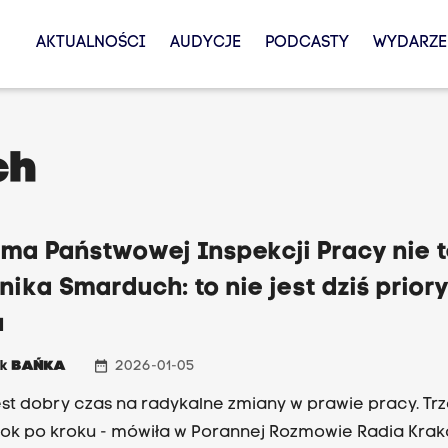
AKTUALNOŚCI
AUDYCJE
PODCASTY
WYDARZE
ch
ma Państwowej Inspekcji Pracy nie t
ika Smarduch: to nie jest dziś priory
u
date_range
ek
BAŃKA
2026-01-05
jest dobry czas na radykalne zmiany w prawie pracy. Tr
rok po kroku - mówiła w Porannej Rozmowie Radia Kra