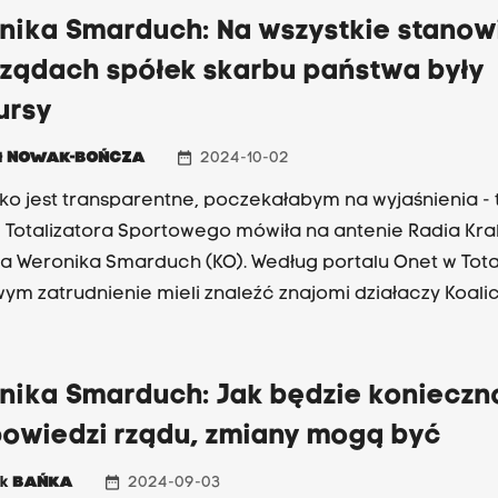
nika Smarduch: Na wszystkie stanow
rządach spółek skarbu państwa były
ursy
date_range
ł
NOWAK-BOŃCZA
2024-10-02
tko jest transparentne, poczekałabym na wyjaśnienia - 
 Totalizatora Sportowego mówiła na antenie Radia Kr
a Weronika Smarduch (KO). Według portalu Onet w Tota
ym zatrudnienie mieli znaleźć znajomi działaczy Koalic
lskiej, Lewicy i PSL. Należąca do Skarbu Państwa spół
wadziła w ostatnich miesiącach kadrową rewolucję,
jąc wszystkich regionalnych dyrektorów, a w ich miej
nika Smarduch: Jak będzie konieczn
ąc osoby z politycznymi powiązaniami - donosi portal.
powiedzi rządu, zmiany mogą być
rstwo Aktywów Państwowych prowadzi kontrolę w spółc
 - nie tylko opozycyjni - mówią o skoku na kasę i patolog
date_range
ek
BAŃKA
2024-09-03