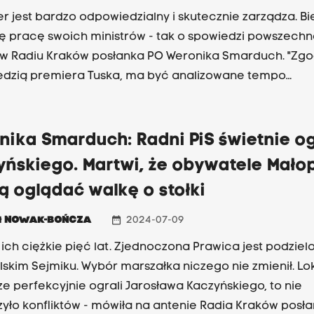
ie stanowiska w zarządach spółek skarbu państwa są k
er jest bardzo odpowiedzialny i skutecznie zarządza. Bi
a posłanka Smarduch.
ę pracę swoich ministrów - tak o spowiedzi powszechn
 Radiu Kraków posłanka PO Weronika Smarduch. "Zgodnie z
dzią premiera Tuska, ma być analizowane tempo
zanych zmian" - podkreślała. Pierwsze spowiadać będ
rstwo sprawiedliwości.
ika Smarduch: Radni PiS świetnie ogr
ńskiego. Martwi, że obywatele Małop
 oglądać walkę o stołki
date_range
ł
NOWAK-BOŃCZA
2024-07-09
 ich ciężkie pięć lat. Zjednoczona Prawica jest podziel
skim Sejmiku. Wybór marszałka niczego nie zmienił. Lok
ze perfekcyjnie ograli Jarosława Kaczyńskiego, to nie
yło konfliktów - mówiła na antenie Radia Kraków posł