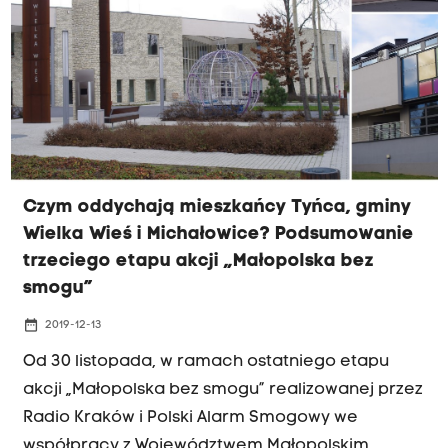
porozmawiać z lokalnymi władzami o tempie
wymiany pieców i kłopotach, z którymi borykają
się gminy.
Czym oddychają mieszkańcy Tyńca, gminy
Wielka Wieś i Michałowice? Podsumowanie
trzeciego etapu akcji „Małopolska bez
smogu”
date_range
2019-12-13
Od 30 listopada, w ramach ostatniego etapu
akcji „Małopolska bez smogu” realizowanej przez
Radio Kraków i Polski Alarm Smogowy we
współpracy z Województwem Małopolskim,