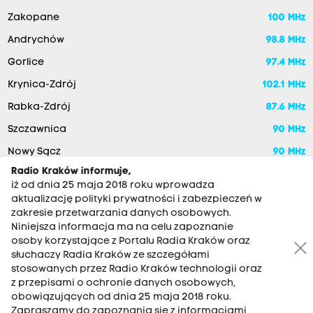
Zakopane
100 MHz
Andrychów
98.8 MHz
Gorlice
97.4 MHz
Krynica-Zdrój
102.1 MHz
Rabka-Zdrój
87.6 MHz
Szczawnica
90 MHz
Nowy Sącz
90 MHz
Radio Kraków informuje,
iż od dnia 25 maja 2018 roku wprowadza
aktualizację polityki prywatności i zabezpieczeń w
zakresie przetwarzania danych osobowych.
Niniejsza informacja ma na celu zapoznanie
osoby korzystające z Portalu Radia Kraków oraz
słuchaczy Radia Kraków ze szczegółami
stosowanych przez Radio Kraków technologii oraz
RADIO KRAKÓW SA. Aleja Juliusza Słowackiego 22, 30-007
z przepisami o ochronie danych osobowych,
Kraków
obowiązujących od dnia 25 maja 2018 roku.
Antena: 12 200 33 33
Zapraszamy do zapoznania się z informacjami