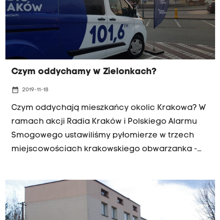
obwarzanka.
Czym oddychamy w Zielonkach?
date_range
2019-11-18
Czym oddychają mieszkańcy okolic Krakowa? W
ramach akcji Radia Kraków i Polskiego Alarmu
Smogowego ustawiliśmy pyłomierze w trzech
miejscowościach krakowskiego obwarzanka -
Zielonkach, Brzeziu i Wieliczce. Jak oddycha się w
pierwszej z tych miejscowości? To dziś
sprawdzamy w Radiu Kraków.