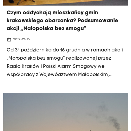
Czym oddychają mieszkańcy gmin
krakowskiego obarzanka? Podsumowanie
akcji „Małopolska bez smogu”
date_range
2019-12-16
Od 31 października do 16 grudnia w ramach akcji
„Małopolska bez smogu” realizowanej przez
Radio Kraków i Polski Alarm Smogowy we
współpracy z Województwem Małopolskim,
przenośne pyłomierze monitorowały jakość
powietrza w 8 gminach krakowskiego
obwarzanka oraz na obrzeżach Krakowa, w
Tyńcu. W ciągu 6 tygodni przenośne pyłomierze
Polskiego Alarmu Smogowego sprawdziły jakość
powietrza w Liszkach, Świątnikach Górnych i