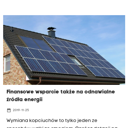
pyłomierze badały jakość powietrza w kolejnych
trzech podkrakowskich gminach: w Wieliczce,
Zielonkach i gminie Zabierzów (Brzezie).
Finansowe wsparcie także na odnawialne
źródła energii
date_range
2019-11-25
Wymiana kopciuchów to tylko jeden ze