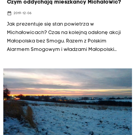
Czym oddychają mieszkańcy Michałowic?
date_range
2019-12-06
Jak prezentuje się stan powietrza w
Michałowicach? Czas na kolejną odsłonę akcji
Małopolska bez Smogu. Razem z Polskim
Alarmem Smogowym i władzami Małopolski
badamy jakość powietrza w gminach
krakowskiego obwarzanka. Od 1 grudnia
przenośny pyłomierz informuje o jakości
powietrza mieszkańców gminy Michałowice.