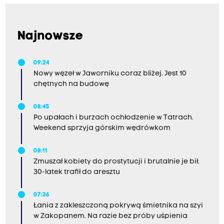
Najnowsze
09:24
Nowy węzeł w Jaworniku coraz bliżej. Jest 10
chętnych na budowę
08:45
Po upałach i burzach ochłodzenie w Tatrach.
Weekend sprzyja górskim wędrówkom
08:11
Zmuszał kobiety do prostytucji i brutalnie je bił.
30-latek trafił do aresztu
07:36
Łania z zakleszczoną pokrywą śmietnika na szyi
w Zakopanem. Na razie bez próby uśpienia