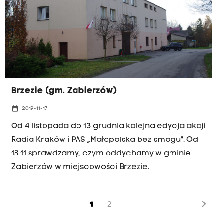
Brzezie (gm. Zabierzów)
date_range
2019-11-17
Od 4 listopada do 13 grudnia kolejna edycja akcji
Radia Kraków i PAS „Małopolska bez smogu". Od
18.11 sprawdzamy, czym oddychamy w gminie
Zabierzów w miejscowości Brzezie.
chevron_right
1
2