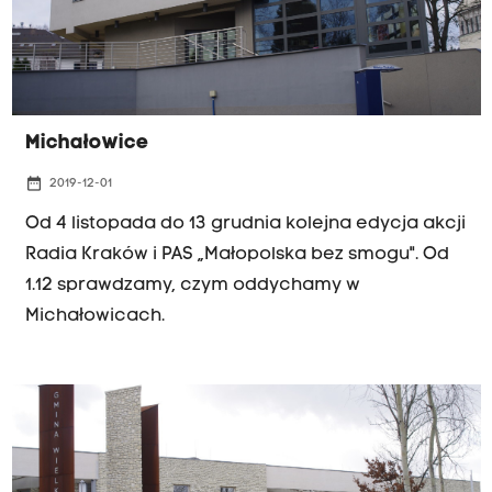
zadbać o ogrzewanie.
Michałowice
date_range
2019-12-01
Od 4 listopada do 13 grudnia kolejna edycja akcji
Radia Kraków i PAS „Małopolska bez smogu". Od
1.12 sprawdzamy, czym oddychamy w
Michałowicach.