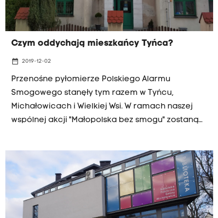
Czym oddychają mieszkańcy Tyńca?
date_range
2019-12-02
Przenośne pyłomierze Polskiego Alarmu
Smogowego stanęły tym razem w Tyńcu,
Michałowicach i Wielkiej Wsi. W ramach naszej
wspólnej akcji "Małopolska bez smogu" zostaną
tam do 13 grudnia. Spośród wytypowanych
miejsc, w których badamy jakość powietrza,
Tyniec jako jedyny nie jest podkrakowską
miejscowością, a częścią Krakowa. Jeszcze pół
wieku temu był podkrakowską wsią i przeważa
tam budownictwo jednorodzinne, każdy z
właścicieli domów musi więc samodzielnie