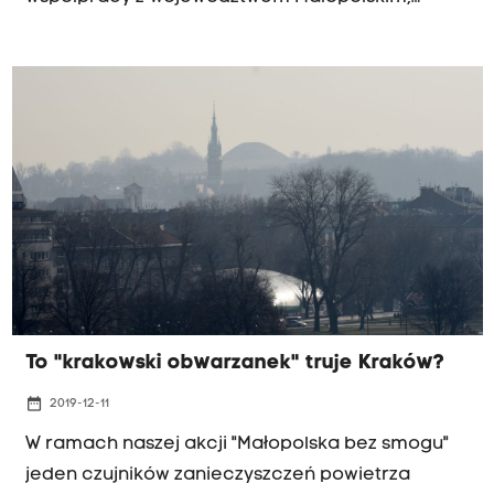
przenośne pyłomierze badały jakość powietrza
w Tyńcu i dwóch podkrakowskich gminach: w
Michałowicach i gminie Wielka Wieś (Szyce).
To "krakowski obwarzanek" truje Kraków?
date_range
2019-12-11
W ramach naszej akcji "Małopolska bez smogu"
jeden czujników zanieczyszczeń powietrza