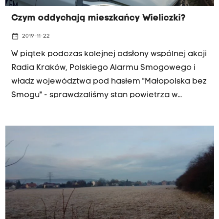
Czym oddychają mieszkańcy Wieliczki?
date_range
2019-11-22
W piątek podczas kolejnej odsłony wspólnej akcji
Radia Kraków, Polskiego Alarmu Smogowego i
władz województwa pod hasłem "Małopolska bez
Smogu" - sprawdzaliśmy stan powietrza w
Wieliczce. Przez dwa tygodnie pyłomierze
rozstawione w Zielonkach, Brzeziu koło
Zabierzowa i właśnie w Wieliczce mierzą poziom
zanieczyszczenia powietrza.