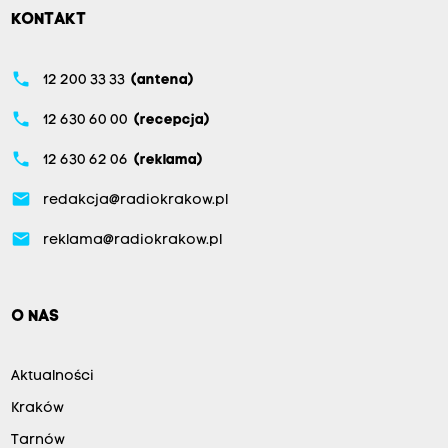
KONTAKT
phone
12 200 33 33
(antena)
phone
12 630 60 00
(recepcja)
phone
12 630 62 06
(reklama)
email
redakcja@radiokrakow.pl
email
reklama@radiokrakow.pl
O NAS
Aktualności
Kraków
Tarnów