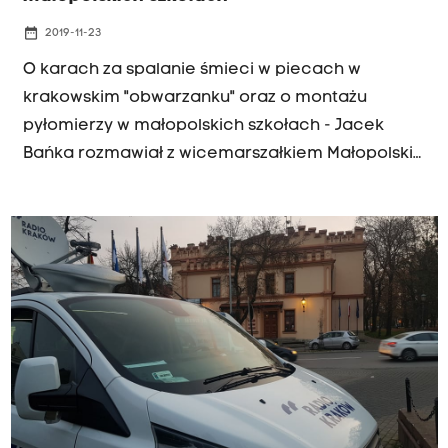
Adamem Flagą z Zielonego Pierścienia Tarnowa,
który koordynuje ten projekt - rozmawiała
date_range
2019-11-23
Joanna Orszulak.
O karach za spalanie śmieci w piecach w
krakowskim "obwarzanku" oraz o montażu
pyłomierzy w małopolskich szkołach - Jacek
Bańka rozmawiał z wicemarszałkiem Małopolski
Tomaszem Urynowiczem.