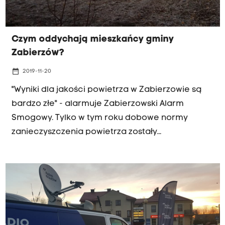
Czym oddychają mieszkańcy gminy
Zabierzów?
date_range
2019-11-20
"Wyniki dla jakości powietrza w Zabierzowie są
bardzo złe" - alarmuje Zabierzowski Alarm
Smogowy. Tylko w tym roku dobowe normy
zanieczyszczenia powietrza zostały
przekroczone w tej gminie 55 razy. To
przekroczenie normy o dwadzieścia dni, choć
rok się jeszcze nie skończył. Z drugiej strony,
Zabierzów może pochwalić się jednym z
lepszych wyników, jeśli chodzi o wymianę kotłów
wśród gmin z tak zwanego krakowskiego