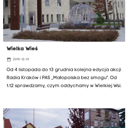
Wielka Wieś
date_range
2019-12-01
Od 4 listopada do 13 grudnia kolejna edycja akcji
Radia Kraków i PAS „Małopolska bez smogu". Od
1.12 sprawdzamy, czym oddychamy w Wielkiej Wsi.