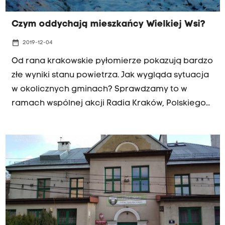
Czym oddychają mieszkańcy Wielkiej Wsi?
date_range
2019-12-04
Od rana krakowskie pyłomierze pokazują bardzo
złe wyniki stanu powietrza. Jak wygląda sytuacja
w okolicznych gminach? Sprawdzamy to w
ramach wspólnej akcji Radia Kraków, Polskiego
Alarmu Smogowego i Urzędu Marszałkowskiego.
W środę jesteśmy w gminie Wielka Wieś.