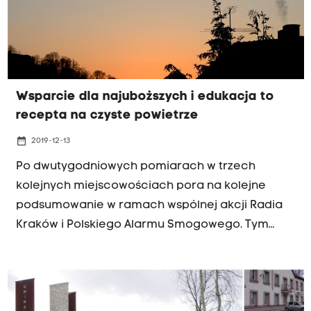
Niepołomicach (pomiary od 31.10 do 15.11), w
Zielonkach, Wieliczce i Brzeziu w gminie
Zabierzów (pomiary od 16 do 29.11), a na finiszu
akcji (od 1.12 do 16.12) w gminie Wielka Wieś
(miejscowość Szyce), Michałowicach i Tyńcu.
Wsparcie dla najuboższych i edukacja to
recepta na czyste powietrze
date_range
2019-12-13
Po dwutygodniowych pomiarach w trzech
kolejnych miejscowościach pora na kolejne
podsumowanie w ramach wspólnej akcji Radia
Kraków i Polskiego Alarmu Smogowego. Tym
razem pyłomierze sprawdzały czym oddychają
mieszkańcy Wielkiej Wsi, Michałowic i Tyńca. Na
podstawie tych analiz powstał specjalny raport.
Nasza akcja była także okazją do tego aby