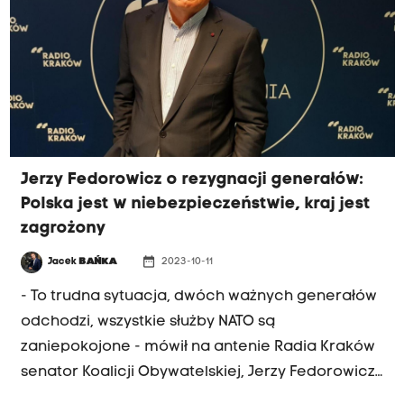
Jerzy Fedorowicz o rezygnacji generałów:
Polska jest w niebezpieczeństwie, kraj jest
zagrożony
date_range
Jacek
BAŃKA
2023-10-11
- To trudna sytuacja, dwóch ważnych generałów
odchodzi, wszystkie służby NATO są
zaniepokojone - mówił na antenie Radia Kraków
senator Koalicji Obywatelskiej, Jerzy Fedorowicz.
W ten sposób skomentował rezygnację