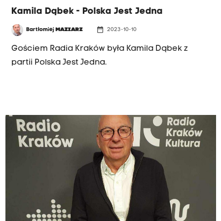
Kamila Dąbek - Polska Jest Jedna
date_range
Bartłomiej
MAZIARZ
2023-10-10
Gościem Radia Kraków była Kamila Dąbek z
partii Polska Jest Jedna.