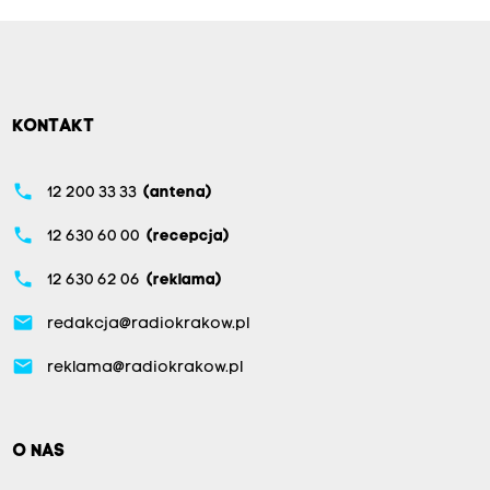
KONTAKT
phone
12 200 33 33
(antena)
phone
12 630 60 00
(recepcja)
phone
12 630 62 06
(reklama)
email
redakcja@radiokrakow.pl
email
reklama@radiokrakow.pl
O NAS