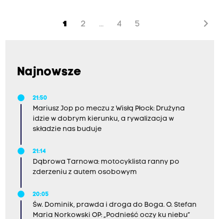
chevron_right
1
2
4
5
...
Najnowsze
21:50
Mariusz Jop po meczu z Wisłą Płock: Drużyna
idzie w dobrym kierunku, a rywalizacja w
składzie nas buduje
21:14
Dąbrowa Tarnowa: motocyklista ranny po
zderzeniu z autem osobowym
20:05
Św. Dominik, prawda i droga do Boga. O. Stefan
Maria Norkowski OP: „Podnieść oczy ku niebu”