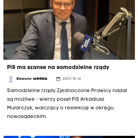
KPO? Nie jest tak, że oni będą chcieli
sądownictwo sobie podporządkować? Na to
Unia nie pozwoli - mówił gość porannej rozmowy
Radia Kraków, poseł PO Aleksander Miszalski,
trójka na krakowskiej liście KO do Sejmu.
PiS ma szanse na samodzielne rządy
date_range
Sławomir
WRONA
2023-10-12
Samodzielne rządy Zjednoczone Prawicy nadal
są możliwe - wierzy poseł PiS Arkadiusz
Mularczyk, walczący o reelekcję w okręgu
nowosądeckim.