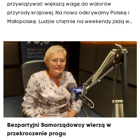
przywiązywać większą wagę do walorów
przyrody krajowej. Na nowo odkrywamy Polskę i
Małopolskę. Ludzie chętnie na weekendy jadą w
góry. Są z tego problemy też, ale jest wielkie
zainteresowanie bazą noclegową i atrakcjami -
mówił na antenie Radia Kraków wiceminister
klimatu i środowiska z Suwerennej Polski, Edward
Siarka.
Bezpartyjni Samorządowcy wierzą w
przekroczenie progu