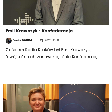
Emil Krawczyk - Konfederacja
date_range
Jacek
BAŃKA
2023-10-11
Gościem Radia Kraków był Emil Krawczyk,
"dwójka" na chrzanowskiej liście Konfederacji.