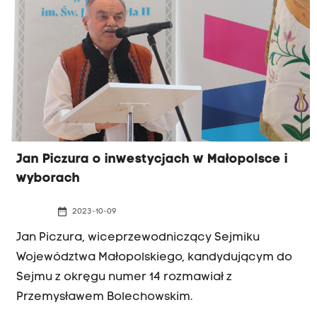
Kraków Rafał Komarewicz, krakowska jedynka
Trzeciej Drogi. Polska to jest kraj, który ma przed
sobą przyszłość, a nie tylko ma historię - mówił
Rafał Komarewicz.
Jan Piczura o inwestycjach w Małopolsce i
wyborach
date_range
2023-10-09
Jan Piczura, wiceprzewodniczący Sejmiku
Województwa Małopolskiego, kandydującym do
Sejmu z okręgu numer 14 rozmawiał z
Przemysławem Bolechowskim.