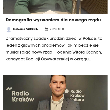
Demografia wyzwaniem dla nowego rządu
date_range
Sławomir
WRONA
2023-10-11
Dramatyczny spadek urodzin dzieci w Polsce, to
jeden z głównych problemów, jakim będzie się
musiał zająć nowy rząd — ocenia Witold Kochan,
kandydat Koalicji Obywatelskiej w okręgu
nowosądeckim. Jego zdaniem Polska powinna
wykorzystać model, jaki zastosowali Czesi,
odnosząc sukces.