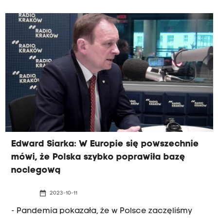
dotychczasowego szefa Sztabu Generalnego
generała Rajmunda Andrzejczaka oraz Dowódcy
Operacyjnego Rodzajów Sił Zbrojnych generała
Tomasza Piotrowskiego. Nowym szefem Sztabu
Generalnego Wojska Polskiego został generał
broni Wiesław Kukuła, a Dowódcą Operacyjnym
Rodzajów Sił Zbrojnych generał dywizji Maciej
Klisz.
Edward Siarka: W Europie się powszechnie
mówi, że Polska szybko poprawiła bazę
noclegową
date_range
2023-10-11
- Pandemia pokazała, że w Polsce zaczęliśmy