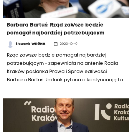
Barbara Bartuś: Rząd zawsze będzie
pomagał najbardziej potrzebującym
date_range
Sławomir
WRONA
2023-10-10
Rząd zawsze będzie pomagał najbardziej
potrzebującym - zapewniała na antenie Radia
Kraków posłanka Prawa i Sprawiedliwości
Barbara Bartuś. Jednak pytana o kontynuację tak
zwanych tarczy antyinflacyjnych, które miały
chronić przed gwałtownym wzrostem cen,
stwierdziła, że wszystko będzie zależało od
sytuacji.