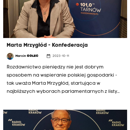
Marta Mrzygłód - Konfederacja
date_range
Marcin
GOLEC
2023-10-11
Rozdawnictwo pieniędzy nie jest dobrym
sposobem na wspieranie polskiej gospodarki -
tak uważa Marta Mrzygłód, startująca w
najbliższych wyborach parlamentarnych z listy
tarnowskiej Konfederacji.