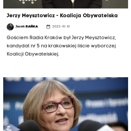
Jerzy Meysztowicz - Koalicja Obywatelska
date_range
Jacek
BAŃKA
2023-10-10
Gościem Radia Kraków był Jerzy Meysztowicz,
kandydat nr 5 na krakowskiej liście wyborczej
Koalicji Obywatelskiej.