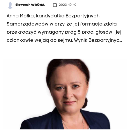
date_range
Sławomir
WRONA
2023-10-10
Anna Mółka, kandydatka Bezpartyjnych
Samorządowców wierzy, że jej formacja zdoła
przekroczyć wymagany próg 5 proc. głosów i jej
członkowie wejdą do sejmu. Wynik Bezpartyjnych
Samorządowców w ostatnich sondażach nie
przekracza 4 proc.