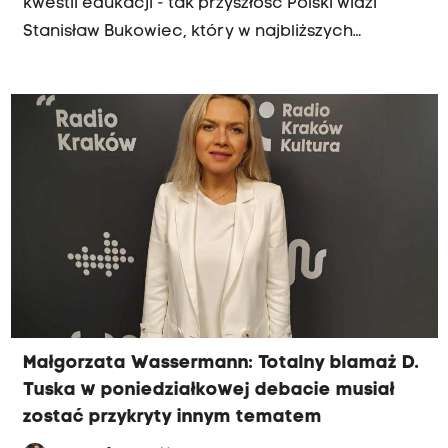
kwestii edukacji - tak przyszłość Polski widzi
Stanisław Bukowiec, który w najbliższych
wyborach parlamentarnych startuje z listy
Trzeciej Drogi w 15, tarnowskim okręgu
wyborczym. Jak przekonuje, konieczne są zmiany
w kwestii edukacji.
Małgorzata Wassermann: Totalny blamaż D.
Tuska w poniedziałkowej debacie musiał
zostać przykryty innym tematem