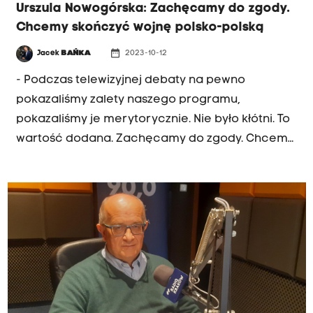
Urszula Nowogórska: Zachęcamy do zgody.
Piotrowskiego ich miejsce zajęli Wiesław Kukuła i
Chcemy skończyć wojnę polsko-polską
Maciej Klisz.
date_range
Jacek
BAŃKA
2023-10-12
- Podczas telewizyjnej debaty na pewno
pokazaliśmy zalety naszego programu,
pokazaliśmy je merytorycznie. Nie było kłótni. To
wartość dodana. Zachęcamy do zgody. Chcemy
skończyć wojnę polsko-polską, żeby ludzie mogli
normalnie ze sobą rozmawiać mimo różnic. Tego
zaczyna nam brakować - mówiła w Radiu Kraków
posłanka PSL, liderka nowosądecko-
podhalańskiej listy Trzeciej Drogi do Sejmu,
Urszula Nowogórska.