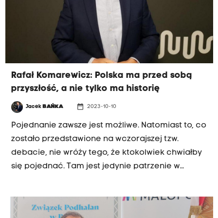
Rafał Komarewicz: Polska ma przed sobą
przyszłość, a nie tylko ma historię
date_range
Jacek
BAŃKA
2023-10-10
Pojednanie zawsze jest możliwe. Natomiast to, co
zostało przedstawione na wczorajszej tzw.
debacie, nie wróży tego, że ktokolwiek chwiałby
się pojednać. Tam jest jedynie patrzenie w
przeszłość - tak o telewizyjnej debacie liderów
politycznych oraz o krakowskiej konwencji
Trzeciej Drogi mówił w porannej rozmowie Radia