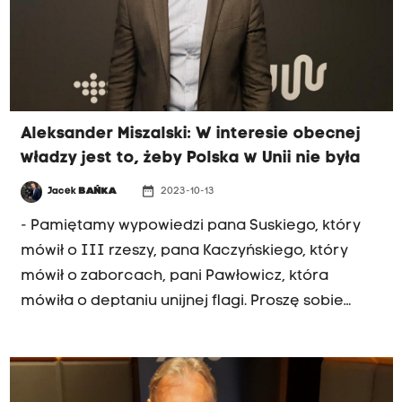
zdecydujemy, czy chcemy pozostać w Unii
Europejskiej. "Wystąpienie prezydenta było
spokojne i wyważone. Orędzie marszałka
Grodzkiego było skandaliczne, to była
bezczelna, tendencyjna agitka wyborcza" -
Aleksander Miszalski: W interesie obecnej
mówił senator Pęk w porannej rozmowie Radia
władzy jest to, żeby Polska w Unii nie była
Kraków.
date_range
Jacek
BAŃKA
2023-10-13
- Pamiętamy wypowiedzi pana Suskiego, który
mówił o III rzeszy, pana Kaczyńskiego, który
mówił o zaborcach, pani Pawłowicz, która
mówiła o deptaniu unijnej flagi. Proszę sobie
wyobrazić rząd, choć wiemy, że nie będą
rządzić, który potencjalnie się składa z PiS,
Konfederacji i ziobrystów. Dostaniemy środki z