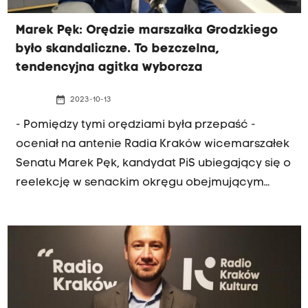
Marek Pęk: Orędzie marszałka Grodzkiego
było skandaliczne. To bezczelna,
tendencyjna agitka wyborcza
date_range
2023-10-13
- Pomiędzy tymi orędziami była przepaść -
oceniał na antenie Radia Kraków wicemarszałek
Senatu Marek Pęk, kandydat PiS ubiegający się o
reelekcję w senackim okręgu obejmującym
powiaty krakowski, miechowski i olkuski. W
czwartek wieczorem prezydent i marszałek
Senatu wygłosili w telewizji orędzia. Prezydent
Andrzej Duda zachęcił do licznego udziału w
wyborach i referendum. Marszałek Tomasz
Grodzki mówił między innymi, że w tę niedzielę