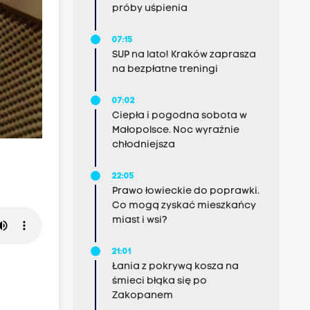
próby uśpienia
07:15
SUP na lato! Kraków zaprasza
na bezpłatne treningi
07:02
Ciepła i pogodna sobota w
Małopolsce. Noc wyraźnie
chłodniejsza
22:05
Prawo łowieckie do poprawki.
Co mogą zyskać mieszkańcy
miast i wsi?
21:01
Łania z pokrywą kosza na
śmieci błąka się po
Zakopanem