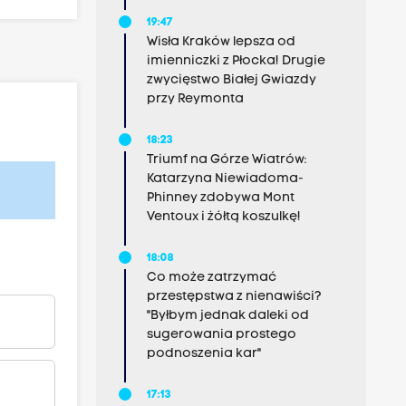
19:47
Wisła Kraków lepsza od
imienniczki z Płocka! Drugie
zwycięstwo Białej Gwiazdy
przy Reymonta
18:23
Triumf na Górze Wiatrów:
Katarzyna Niewiadoma-
Phinney zdobywa Mont
Ventoux i żółtą koszulkę!
18:08
Co może zatrzymać
przestępstwa z nienawiści?
"Byłbym jednak daleki od
sugerowania prostego
podnoszenia kar"
17:13