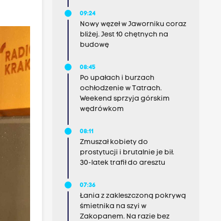
09:24
Nowy węzeł w Jaworniku coraz
bliżej. Jest 10 chętnych na
budowę
08:45
Po upałach i burzach
ochłodzenie w Tatrach.
Weekend sprzyja górskim
wędrówkom
08:11
Zmuszał kobiety do
prostytucji i brutalnie je bił.
30-latek trafił do aresztu
07:36
Łania z zakleszczoną pokrywą
śmietnika na szyi w
Zakopanem. Na razie bez