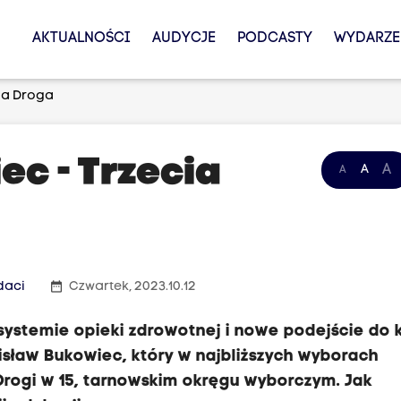
AKTUALNOŚCI
AUDYCJE
PODCASTY
WYDARZE
cia Droga
ec - Trzecia
A
A
A
date_range
daci
Czwartek, 2023.10.12
systemie opieki zdrowotnej i nowe podejście do k
anisław Bukowiec, który w najbliższych wyborach
 Drogi w 15, tarnowskim okręgu wyborczym. Jak