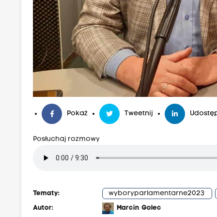
Pokaż
Tweetnij
Udostęp
Posłuchaj rozmowy
Tematy:
wyboryparlamentarne2023
Autor:
Marcin Golec