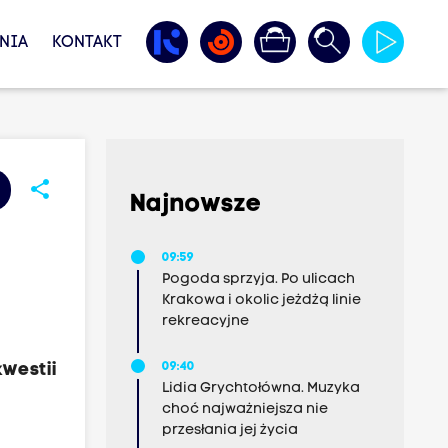
NIA
KONTAKT
share
Najnowsze
09:59
Pogoda sprzyja. Po ulicach
Krakowa i okolic jeżdżą linie
rekreacyjne
westii
09:40
Lidia Grychtołówna. Muzyka
choć najważniejsza nie
przesłania jej życia