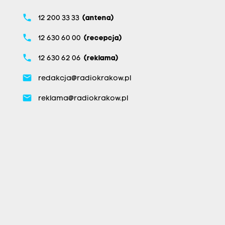
phone
12 200 33 33
(antena)
phone
12 630 60 00
(recepcja)
phone
12 630 62 06
(reklama)
email
redakcja@radiokrakow.pl
email
reklama@radiokrakow.pl