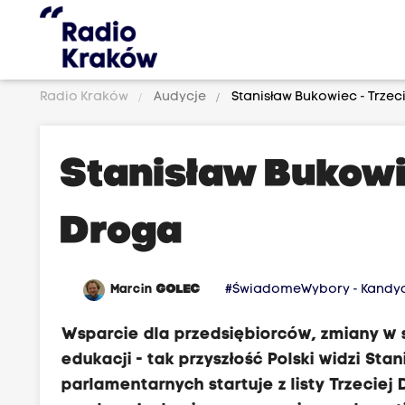
Radio Kraków
Audycje
Stanisław Bukowiec - Trze
Stanisław Bukowi
Droga
Marcin
GOLEC
#ŚwiadomeWybory - Kandy
Wsparcie dla przedsiębiorców, zmiany w 
edukacji - tak przyszłość Polski widzi St
parlamentarnych startuje z listy Trzeciej