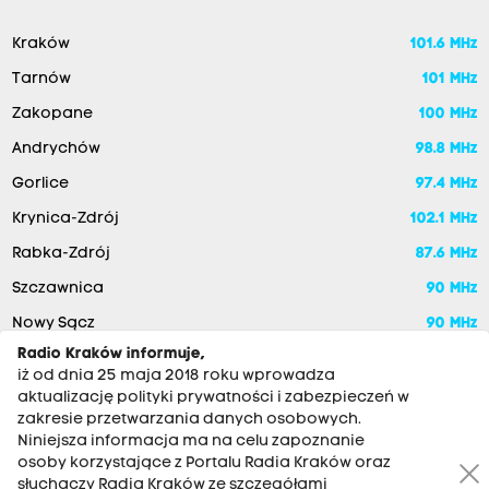
Kraków
101.6 MHz
Tarnów
101 MHz
Zakopane
100 MHz
Andrychów
98.8 MHz
Gorlice
97.4 MHz
Krynica-Zdrój
102.1 MHz
Rabka-Zdrój
87.6 MHz
Szczawnica
90 MHz
Nowy Sącz
90 MHz
Radio Kraków informuje,
iż od dnia 25 maja 2018 roku wprowadza
aktualizację polityki prywatności i zabezpieczeń w
zakresie przetwarzania danych osobowych.
Niniejsza informacja ma na celu zapoznanie
osoby korzystające z Portalu Radia Kraków oraz
słuchaczy Radia Kraków ze szczegółami