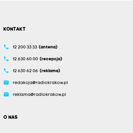
KONTAKT
phone
12 200 33 33
(antena)
phone
12 630 60 00
(recepcja)
phone
12 630 62 06
(reklama)
email
redakcja@radiokrakow.pl
email
reklama@radiokrakow.pl
O NAS