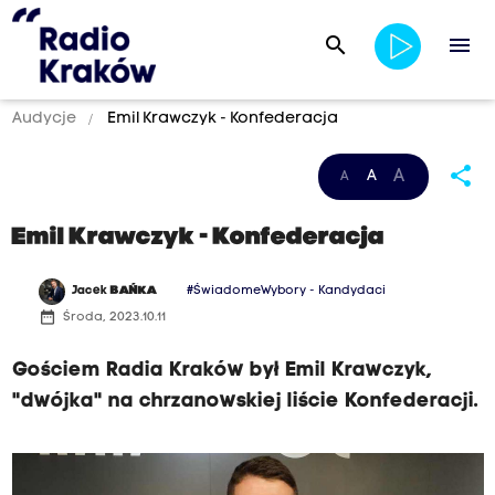
search
menu
Audycje
Emil Krawczyk - Konfederacja
share
A
A
A
Emil Krawczyk - Konfederacja
Jacek
BAŃKA
#ŚwiadomeWybory - Kandydaci
date_range
Środa, 2023.10.11
Gościem Radia Kraków był Emil Krawczyk,
"dwójka" na chrzanowskiej liście Konfederacji.