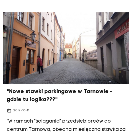
Kraków p. Kamil.
"Nowe stawki parkingowe w Tarnowie -
gdzie tu logika???"
date_range
2019-10-11
"W ramach "ściągania" przedsiębiorców do
centrum Tarnowa, obecna miesięczna stawka za