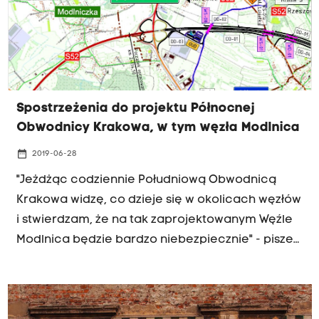
Spostrzeżenia do projektu Północnej
Obwodnicy Krakowa, w tym węzła Modlnica
date_range
2019-06-28
"Jeżdżąc codziennie Południową Obwodnicą
Krakowa widzę, co dzieje się w okolicach węzłów
i stwierdzam, że na tak zaprojektowanym Węźle
Modlnica będzie bardzo niebezpiecznie" - pisze
nasz słuchacz.