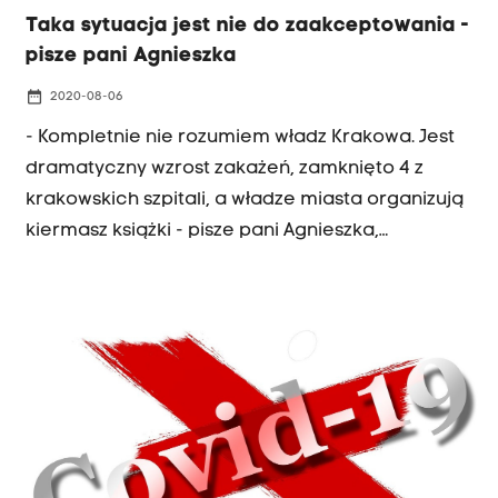
Taka sytuacja jest nie do zaakceptowania -
pisze pani Agnieszka
date_range
2020-08-06
- Kompletnie nie rozumiem władz Krakowa. Jest
dramatyczny wzrost zakażeń, zamknięto 4 z
krakowskich szpitali, a władze miasta organizują
kiermasz książki - pisze pani Agnieszka,
zwracając uwagę na pewną niefrasobliwość,
która udzieliła się w te wakacje chyba wszystkim,
jakbyśmy rzeczywiście uwierzyli, że latem wirusy
są niegroźne.