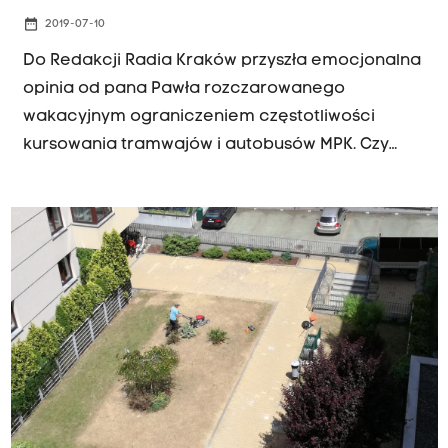
date_range
2019-07-10
Do Redakcji Radia Kraków przyszła emocjonalna
opinia od pana Pawła rozczarowanego
wakacyjnym ograniczeniem częstotliwości
kursowania tramwajów i autobusów MPK. Czy
naprawdę jest aż tak źle? I co na to urzędnicy?