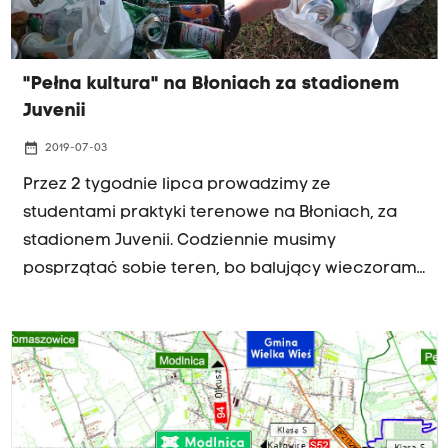
"Pełna kultura" na Błoniach za stadionem
Juvenii
date_range
2019-07-03
Przez 2 tygodnie lipca prowadzimy ze
studentami praktyki terenowe na Błoniach, za
stadionem Juvenii. Codziennie musimy
posprzątać sobie teren, bo balujący wieczorami
nie potrafią uprzątnąć po sobie szkła - pisze w
liście do Radia Kraków słuchaczka Anna.