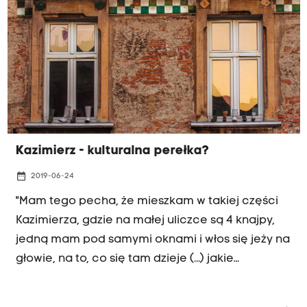
Kazimierz - kulturalna perełka?
date_range
2019-06-24
"Mam tego pecha, że mieszkam w takiej części
Kazimierza, gdzie na małej uliczce są 4 knajpy,
jedną mam pod samymi oknami i włos się jeży na
głowie, na to, co się tam dzieje (...) jakie
chamstwo i hołota przyjeżdża do tej "kulturalnej
dzielnicy". (...) w okresie letnim nie mogę