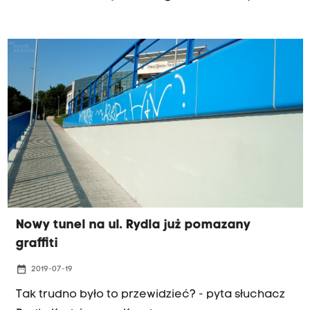
Łysej Górze przy ulicy Kukułczej" - pisze w liście
do Radia Kraków pani Agnieszka.
Nowy tunel na ul. Rydla już pomazany
graffiti
date_range
2019-07-19
Tak trudno było to przewidzieć? - pyta słuchacz