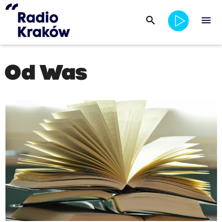
search
menu
Od Was