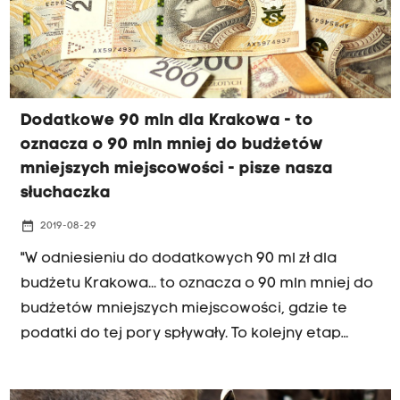
Dodatkowe 90 mln dla Krakowa - to
oznacza o 90 mln mniej do budżetów
mniejszych miejscowości - pisze nasza
słuchaczka
date_range
2019-08-29
"W odniesieniu do dodatkowych 90 ml zł dla
budżetu Krakowa... to oznacza o 90 mln mniej do
budżetów mniejszych miejscowości, gdzie te
podatki do tej pory spływały. To kolejny etap
centralizacji dużych ośrodków, obniżenie
poziomu życia w mniejszych, impuls do