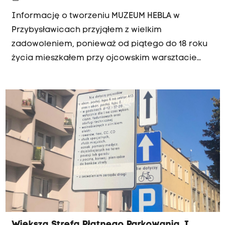
Informację o tworzeniu MUZEUM HEBLA w
Przybysławicach przyjąłem z wielkim
zadowoleniem, ponieważ od piątego do 18 roku
życia mieszkałem przy ojcowskim warsztacie
stolarstwa artystycznego (Ignacy Jaskulski -
Warszawa, ul. Chmielna 59 m.14), a po Powstaniu
Warszawskim, mając zaledwie niepełne 13 lat,
przez ok. 5 miesięcy pracowałem w warsztacie
stelmacha, w niemieckim majątku Dominium
Priborn (obecnie - Przeworno).
Większa Strefa Płatnego Parkowania. I