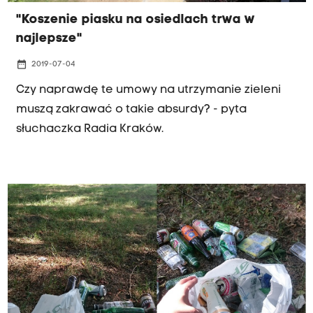
"Koszenie piasku na osiedlach trwa w
najlepsze"
date_range
2019-07-04
Czy naprawdę te umowy na utrzymanie zieleni
muszą zakrawać o takie absurdy? - pyta
słuchaczka Radia Kraków.