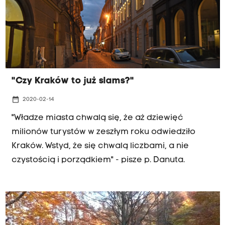
"Czy Kraków to już slams?"
date_range
2020-02-14
"Władze miasta chwalą się, że aż dziewięć
milionów turystów w zeszłym roku odwiedziło
Kraków. Wstyd, że się chwalą liczbami, a nie
czystością i porządkiem" - pisze p. Danuta.