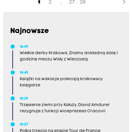
chevron_right
1
2
27
28
...
spokojnie spać, otworzyć okna, a moje malutkie
dziecko budzi się po pary razy w nocy przez
hałas tłumu" - pisze nasza słuchaczka Agnieszka.
Najnowsze
18:49
Wielkie derby Krakowa. Znamy dokładną datę i
godzinę meczu Wisły z Wieczystą
18:45
Książki na wakacje polecają krakowscy
księgarze
18:39
Trzęsienie ziemi przy Kałuży. David Amdurer
rezygnuje z funkcji wiceprezesa Cracovii
18:37
Polka trzecia na etapie Tour de France