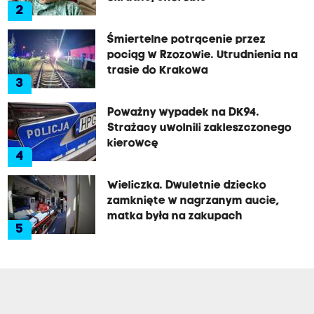
2
Śmiertelne potrącenie przez
pociąg w Rzozowie. Utrudnienia na
trasie do Krakowa
3
Poważny wypadek na DK94.
Strażacy uwolnili zakleszczonego
kierowcę
4
Wieliczka. Dwuletnie dziecko
zamknięte w nagrzanym aucie,
matka była na zakupach
5