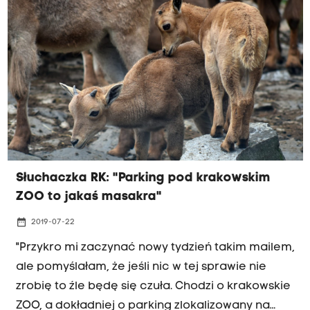
wyludnienia mniejszych i jeszcze większego
przyrostu tych dużych. To jest chore! To nie ma
nic wspólnego ze zrównoważonym rozwojem,
DEGLOMERACJĄ, o której się teraz tyle mówi. A to
ważne, aby wyrównywać poziom życia.... Dlatego
ja się nie dam wciągnąć w manipulację władz
Krakowa, aby mój podatek dochodowy tu był
płacony. Inne podatki i tak już tu płacę. Gdyby
nie praca, chętnie wróciłabym tam skąd
Słuchaczka RK: "Parking pod krakowskim
pochodzę. To jednak, gdzie ta praca jest, zależy
ZOO to jakaś masakra"
również od władz i braku tej deglomeracji" -
pisze pani Katarzyna.
date_range
2019-07-22
"Przykro mi zaczynać nowy tydzień takim mailem,
ale pomyślałam, że jeśli nic w tej sprawie nie
zrobię to źle będę się czuła. Chodzi o krakowskie
ZOO, a dokładniej o parking zlokalizowany na