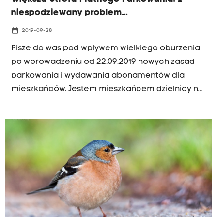
niespodziewany problem...
date_range
2019-09-28
Pisze do was pod wpływem wielkiego oburzenia
po wprowadzeniu od 22.09.2019 nowych zasad
parkowania i wydawania abonamentów dla
mieszkańców. Jestem mieszkańcem dzielnicy na
terenie Kazimierza (ul.Gazowa). Od 22.09 tego
roku zarządca drogi wprowadził ograniczenie
wjazdu na tę ulice od bramy Gazowni. Zakaz
ruchu . Zapewne miało to pomóc mieszkańcom,
czyli między innymi mnie.