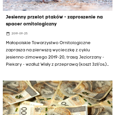
Jesienny przelot ptaków - zaproszenie na
spacer ornitologiczny
date_range
2019-09-25
Małopolskie Towarzystwo Ornitologiczne
zaprasza na pierwszą wycieczkę z cyklu
jesienno-zimowego 2019-20, trasą: Jeziorzany -
Piekary - wzdłuż Wisły z przeprawą (koszt 3zł/os.).
Spotykamy się 28 września, w sobotę, o godz.
7.30, na pętli MPK „Salwator”, przystanek
autobusu 239 (odjazd 7.39).