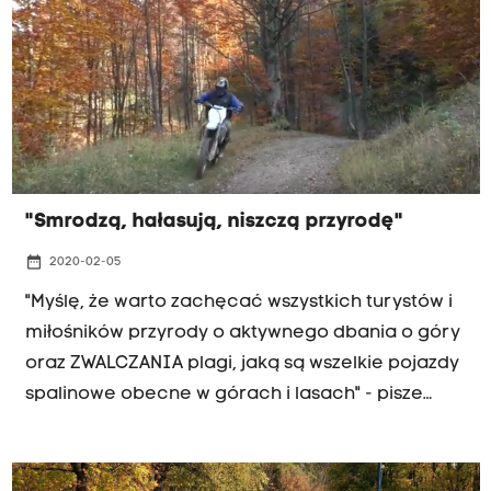
"Smrodzą, hałasują, niszczą przyrodę"
date_range
2020-02-05
"Myślę, że warto zachęcać wszystkich turystów i
miłośników przyrody o aktywnego dbania o góry
oraz ZWALCZANIA plagi, jaką są wszelkie pojazdy
spalinowe obecne w górach i lasach" - pisze
słuchacz Radia Kraków Jan.