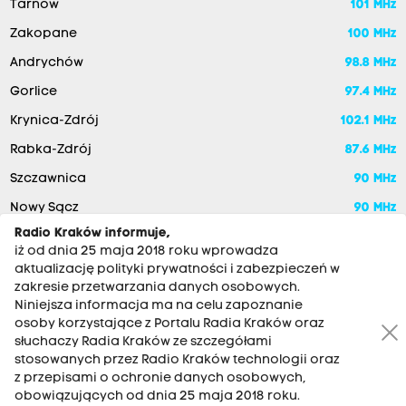
Tarnów
101 MHz
Zakopane
100 MHz
Andrychów
98.8 MHz
Gorlice
97.4 MHz
Krynica-Zdrój
102.1 MHz
Rabka-Zdrój
87.6 MHz
Szczawnica
90 MHz
Nowy Sącz
90 MHz
Radio Kraków informuje,
iż od dnia 25 maja 2018 roku wprowadza
aktualizację polityki prywatności i zabezpieczeń w
zakresie przetwarzania danych osobowych.
Niniejsza informacja ma na celu zapoznanie
osoby korzystające z Portalu Radia Kraków oraz
słuchaczy Radia Kraków ze szczegółami
stosowanych przez Radio Kraków technologii oraz
RADIO KRAKÓW SA. Aleja Juliusza Słowackiego 22, 30-007
z przepisami o ochronie danych osobowych,
Kraków
obowiązujących od dnia 25 maja 2018 roku.