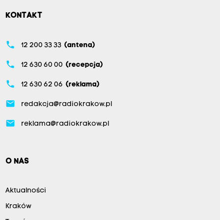
KONTAKT
phone
12 200 33 33
(antena)
phone
12 630 60 00
(recepcja)
phone
12 630 62 06
(reklama)
email
redakcja@radiokrakow.pl
email
reklama@radiokrakow.pl
O NAS
Aktualności
Kraków