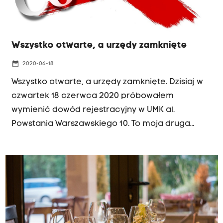
Wszystko otwarte, a urzędy zamknięte
date_range
2020-06-18
Wszystko otwarte, a urzędy zamknięte. Dzisiaj w
czwartek 18 czerwca 2020 próbowałem
wymienić dowód rejestracyjny w UMK al.
Powstania Warszawskiego 10. To moja druga
próba, a tu nadal zamknięci. Tylko jedno wejście
dostępne, właściwie niedostępne, bo nie
wpuszczają, a i trudno się dopchać, bo przed
nim zdesperowany tłumek. Bez maseczek, bo to
na zewnątrz, a blisko siebie.