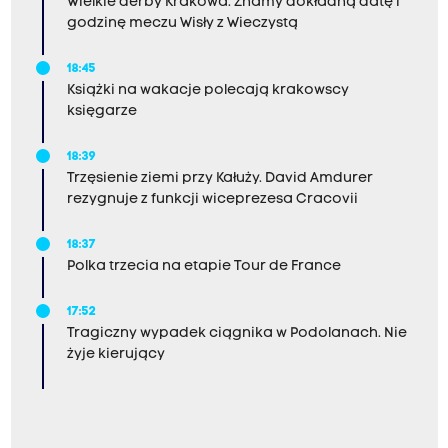
Wielkie derby Krakowa. Znamy dokładną datę i
godzinę meczu Wisły z Wieczystą
18:45
Książki na wakacje polecają krakowscy
księgarze
18:39
Trzęsienie ziemi przy Kałuży. David Amdurer
rezygnuje z funkcji wiceprezesa Cracovii
18:37
Polka trzecia na etapie Tour de France
17:52
Tragiczny wypadek ciągnika w Podolanach. Nie
żyje kierujący