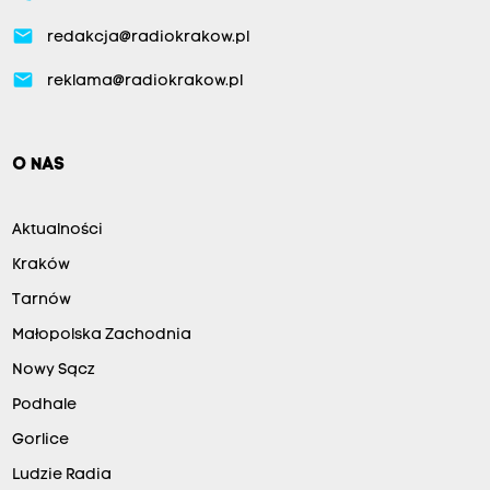
email
redakcja@radiokrakow.pl
email
reklama@radiokrakow.pl
O NAS
Aktualności
Kraków
Tarnów
Małopolska Zachodnia
Nowy Sącz
Podhale
Gorlice
Ludzie Radia