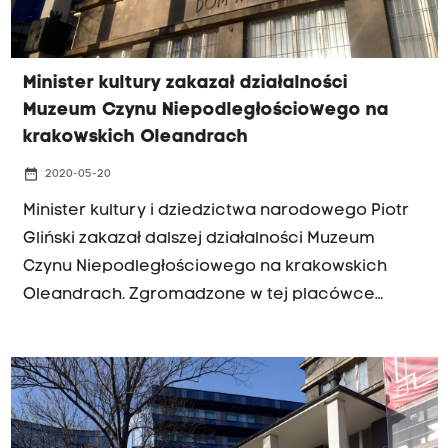
Minister kultury zakazał działalności
Muzeum Czynu Niepodległościowego na
krakowskich Oleandrach
date_range
2020-05-20
Minister kultury i dziedzictwa narodowego Piotr
Gliński zakazał dalszej działalności Muzeum
Czynu Niepodległościowego na krakowskich
Oleandrach. Zgromadzone w tej placówce
muzealia mają być spisane i przekazane w
depozyt Muzeum Narodowemu w Krakowie.