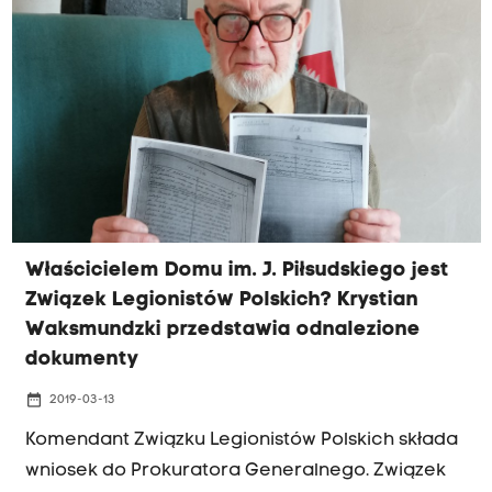
remonty. A Związek Legionistów Polskich
zapowiada, że to jeszcze nie koniec batalii.
Właścicielem Domu im. J. Piłsudskiego jest
Związek Legionistów Polskich? Krystian
Waksmundzki przedstawia odnalezione
dokumenty
date_range
2019-03-13
Komendant Związku Legionistów Polskich składa
wniosek do Prokuratora Generalnego. Związek