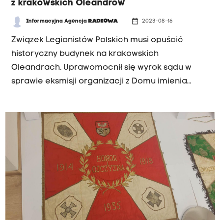
z krakowskich Oleandrów
date_range
Informacyjna Agencja
RADIOWA
2023-08-16
Związek Legionistów Polskich musi opuścić
historyczny budynek na krakowskich
Oleandrach. Uprawomocnił się wyrok sądu w
sprawie eksmisji organizacji z Domu imienia
Józefa Piłsudskiego. Związek nie dotrzymał
wyznaczonego przez sąd terminu opuszczenia
budynku i nadal zajmuje kilka pomieszczeń.
Urząd Miasta wstrzymuje się jednak działaniami
do czasu, aż sąd wskaże komornika, który
zabezpieczy rzeczy należące do Związku
znajdujące się w pomieszczeniach - tłumaczy
Monika Chylaszek z krakowskiego Magistratu.