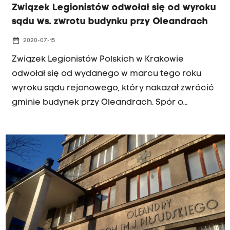
Związek Legionistów odwołał się od wyroku
sądu ws. zwrotu budynku przy Oleandrach
date_range
2020-07-15
Związek Legionistów Polskich w Krakowie
odwołał się od wydanego w marcu tego roku
wyroku sądu rejonowego, który nakazał zwrócić
gminie budynek przy Oleandrach. Spór o
nieruchomość toczył się od lat. Władze miasta
nie są zaskoczone apelacją.