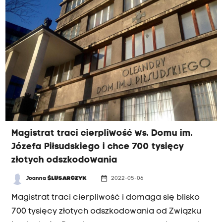
pierwszej instancji.
Magistrat traci cierpliwość ws. Domu im.
Józefa Piłsudskiego i chce 700 tysięcy
złotych odszkodowania
date_range
Joanna
ŚLUSARCZYK
2022-05-06
Magistrat traci cierpliwość i domaga się blisko
700 tysięcy złotych odszkodowania od Związku