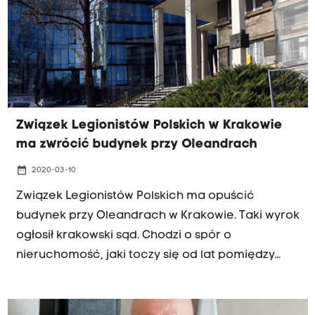
Związek Legionistów Polskich w Krakowie
ma zwrócić budynek przy Oleandrach
date_range
2020-03-10
Związek Legionistów Polskich ma opuścić
budynek przy Oleandrach w Krakowie. Taki wyrok
ogłosił krakowski sąd. Chodzi o spór o
nieruchomość, jaki toczy się od lat pomiędzy
legionistami a gminą miejską Kraków. Władze
miasta cieszą się z rozstrzygnięcia sądu i
zapowiadają w Domu im. Józefa Piłsudskiego