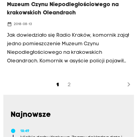
Muzeum Czynu Niepodległościowego na
krakowskich Oleandrach
date_range
2018-08-13
Jak dowiedziało się Radio Kraków, komornik zajął
jedno pomieszczenie Muzeum Czynu
Niepodległościowego na krakowskich
Oleandrach. Komornik w asyście policji pojawił
się na Oleandrach w poniedziałek o 9. Jak mówiła
Radiu Kraków Monika Chylaszek z Urzędu Miasta
chevron_right
1
2
Krakowa, obyło się bez rozwiązań siłowych.
Najnowsze
18:49