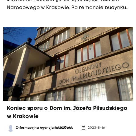
Narodowego w Krakowie. Po remoncie budynku
ma w nim powstać wystawa poświęcona
Legionom Polskim i działalności
niepodległościowej.
Koniec sporu o Dom im. Józefa Piłsudskiego
w Krakowie
date_range
Informacyjna Agencja
RADIOWA
2023-11-16