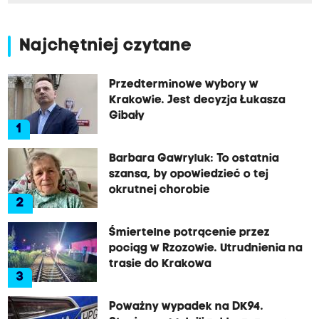
Najchętniej czytane
Przedterminowe wybory w
Krakowie. Jest decyzja Łukasza
Gibały
1
Barbara Gawryluk: To ostatnia
szansa, by opowiedzieć o tej
okrutnej chorobie
2
Śmiertelne potrącenie przez
pociąg w Rzozowie. Utrudnienia na
trasie do Krakowa
3
Poważny wypadek na DK94.