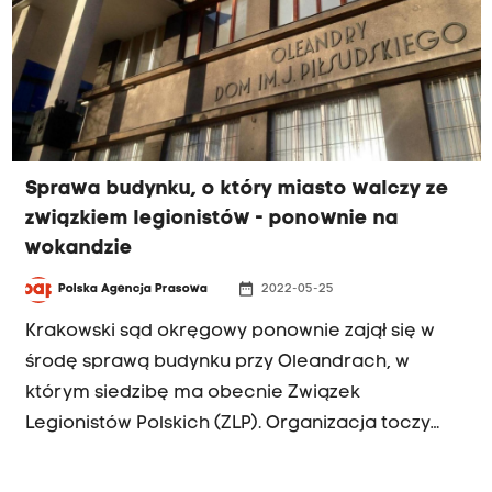
Sprawa budynku, o który miasto walczy ze
związkiem legionistów - ponownie na
wokandzie
date_range
Polska Agencja Prasowa
2022-05-25
Krakowski sąd okręgowy ponownie zajął się w
środę sprawą budynku przy Oleandrach, w
którym siedzibę ma obecnie Związek
Legionistów Polskich (ZLP). Organizacja toczy
spór z miastem, które domaga się zwrotu tej
nieruchomości, a któremu rację przyznał sąd