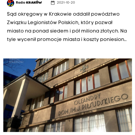
date_range
Radio
KRAKÓW
2021-10-20
Sąd okręgowy w Krakowie oddalił powództwo
Związku Legionistów Polskich, który pozwał
miasto na ponad siedem i pół miliona złotych. Na
tyle wycenił promocje miasta i koszty poniesione
z utrzymaniem Domu im. Józefa Piłsudskiego na
Oleandrach.