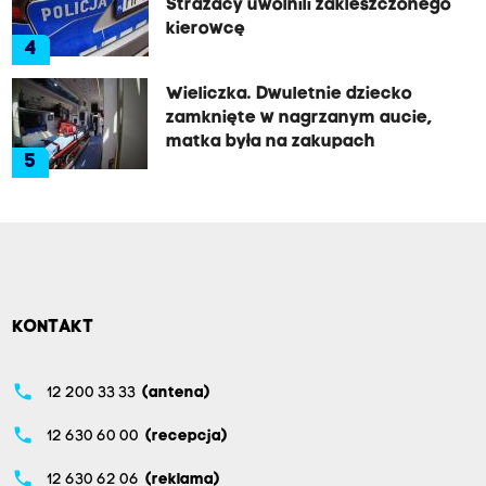
Strażacy uwolnili zakleszczonego
kierowcę
4
Wieliczka. Dwuletnie dziecko
zamknięte w nagrzanym aucie,
matka była na zakupach
5
KONTAKT
phone
12 200 33 33
(antena)
phone
12 630 60 00
(recepcja)
phone
12 630 62 06
(reklama)