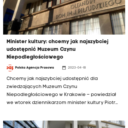
Minister kultury: chcemy jak najszybciej
udostępnić Muzeum Czynu
Niepodległościowego
date_range
Polska Agencja Prasowa
2023-04-18
Chcemy jak najszybciej udostępnić dla
zwiedzających Muzeum Czynu
Niepodległościowego w Krakowie – powiedział
we wtorek dziennikarzom minister kultury Piotr
Gliński. Jak dodał, najprawdopodobniej część
obiektów z tej placówki zaginęła.