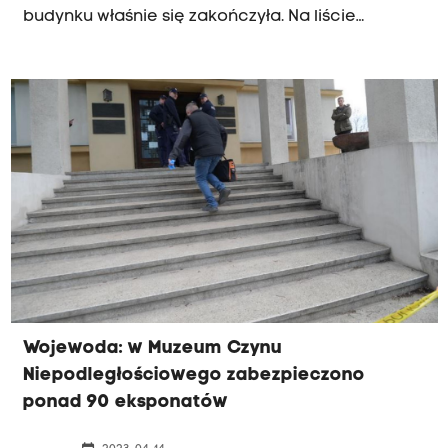
budynku właśnie się zakończyła. Na liście
zabezpieczonych przedmiotów znalazły się
wojskowe mundury, sztandary, ołtarze polowe, a
nawet amunicja. Teraz artefakty trafią w depozyt
Muzeum Narodowego w Krakowie.
Wojewoda: w Muzeum Czynu
Niepodległościowego zabezpieczono
ponad 90 eksponatów