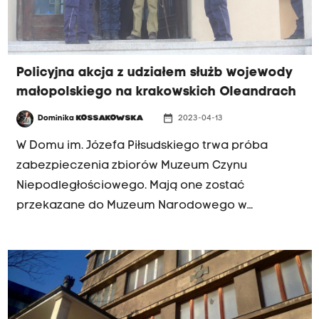
Policyjna akcja z udziałem służb wojewody
małopolskiego na krakowskich Oleandrach
date_range
Dominika
KOSSAKOWSKA
2023-04-13
W Domu im. Józefa Piłsudskiego trwa próba
zabezpieczenia zbiorów Muzeum Czynu
Niepodległościowego. Mają one zostać
przekazane do Muzeum Narodowego w
Krakowie. Urzędnicy w asyście mundurowych
próbowali wejść do budynku. Konieczna była
jednak pomoc ślusarza, bo działacze Związku
Legionistów Polskich, który zajmuje ten budynek
– zaryglowali drzwi.