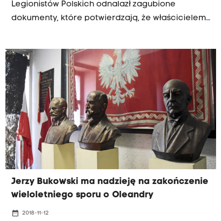
Legionistów Polskich odnalazł zagubione
dokumenty, które potwierdzają, że właścicielem
domu im. Józefa Piłsudskiego na krakowskich
Oleandrach nieprzerwanie jest związek.
Jerzy Bukowski ma nadzieję na zakończenie
wieloletniego sporu o Oleandry
date_range
2018-11-12