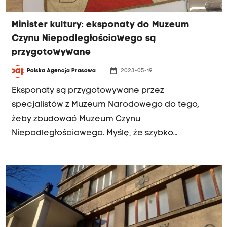
Minister kultury: eksponaty do Muzeum
Czynu Niepodległościowego są
przygotowywane
date_range
Polska Agencja Prasowa
2023-05-19
Eksponaty są przygotowywane przez
specjalistów z Muzeum Narodowego do tego,
żeby zbudować Muzeum Czynu
Niepodległościowego. Myślę, że szybko
będziemy budowali instytucję od lat
wyczekiwaną – powiedział w piątek w Krakowie
wicepremier, minister kultury Piotr Gliński.