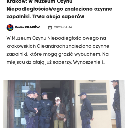
Kraków: w Muzeum Czynu
Niepodległościowego znaleziono czynne
zapalniki. Trwa akcja saperów
date_range
Radio
KRAKÓW
2023-04-14
W Muzeum Czynu Niepodległościowego na
krakowskich Oleandrach znaleziono czynne
zapalniki, które mogą grozić wybuchem. Na
miejscu działają już saperzy. Wynoszenie i
zabezpieczanie militariów może potrwać nawet
do poniedziałku.