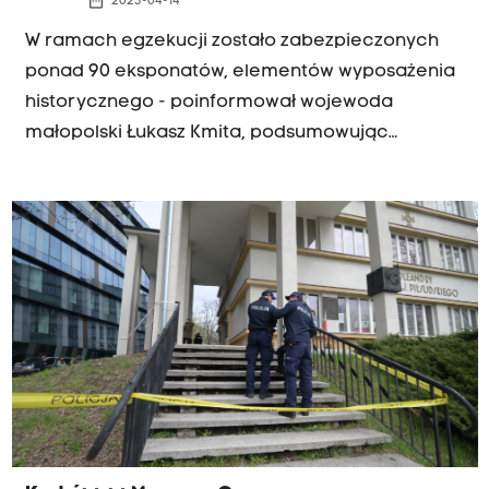
date_range
2023-04-14
W ramach egzekucji zostało zabezpieczonych
ponad 90 eksponatów, elementów wyposażenia
historycznego - poinformował wojewoda
małopolski Łukasz Kmita, podsumowując
egzekucję administracyjną w Muzeum Czynu
Niepodległościowego.