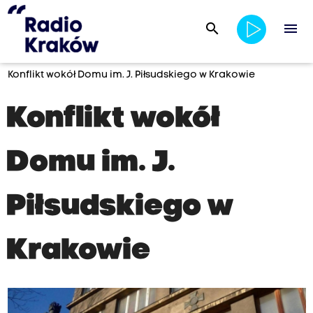
search
menu
Konflikt wokół Domu im. J. Piłsudskiego w Krakowie
Konflikt wokół
Domu im. J.
Piłsudskiego w
Krakowie