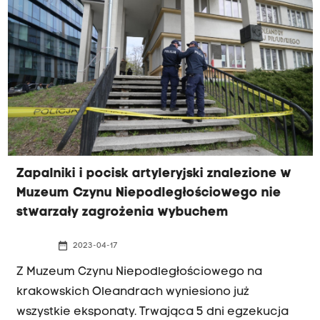
Zapalniki i pocisk artyleryjski znalezione w
Muzeum Czynu Niepodległościowego nie
stwarzały zagrożenia wybuchem
date_range
2023-04-17
Z Muzeum Czynu Niepodległościowego na
krakowskich Oleandrach wyniesiono już
wszystkie eksponaty. Trwająca 5 dni egzekucja