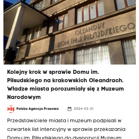
Kolejny krok w sprawie Domu im.
Piłsudskiego na krakowskich Oleandrach.
Władze miasta porozumiały się z Muzeum
Narodowym
date_range
Polska Agencja Prasowa
2024-03-21
Przedstawiciele miasta i muzeum podpisali w
czwartek list intencyjny w sprawie przekazania
Domu im. Piłsudskiego do dyspozycji Muzeum