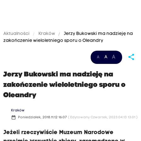
Aktualności
Kraków
Jerzy Bukowski ma nadzieję na
zakończenie wieloletniego sporu o Oleandry
share
A
A
A
Jerzy Bukowski ma nadzieję na
zakończenie wieloletniego sporu o
Oleandry
Kraków
date_range
Poniedziałek, 2018.11.12 16:07
( Edytowany Czwartek, 2023.04.13 13:01 )
Jeżeli rzeczywiście Muzeum Narodowe