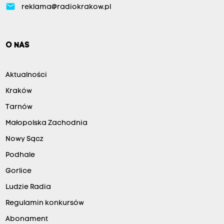
email
reklama@radiokrakow.pl
O NAS
Aktualności
Kraków
Tarnów
Małopolska Zachodnia
Nowy Sącz
Podhale
Gorlice
Ludzie Radia
Regulamin konkursów
Abonament