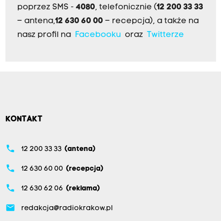
poprzez SMS -
4080
, telefonicznie (
12 200 33 33
– antena,
12 630 60 00
– recepcja), a także na
nasz profil na
Facebooku
oraz
Twitterze
KONTAKT
phone
12 200 33 33
(antena)
phone
12 630 60 00
(recepcja)
phone
12 630 62 06
(reklama)
email
redakcja@radiokrakow.pl