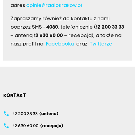
adres
opinie@radiokrakow.pl
Zapraszamy również do kontaktu z nami
poprzez SMS -
4080
, telefonicznie (
12 200 33 33
– antena,
12 630 60 00
– recepcja), a także na
nasz profil na
Facebooku
oraz
Twitterze
KONTAKT
phone
12 200 33 33
(antena)
phone
12 630 60 00
(recepcja)