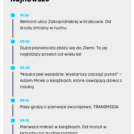
10:26
Remont ulicy Zakopiańskiej w Krakowie. Od
środy zmiany w ruchu
09:42
Duża planetoida zbliży się do Ziemi. To jej
najbliższy przelot od wielu lat
09:40
"Nauka jest wszędzie. Wystarczy zacząć pytać” –
Adam Mirek o książkach, które oswajają dzieci z
nauką
09:16
Pasy grają o pierwsze zwycięstwo. TRANSMISJA
09:10
Pierwsza miłość w książkach. Od motyli w
brzuchu po trudne pytania