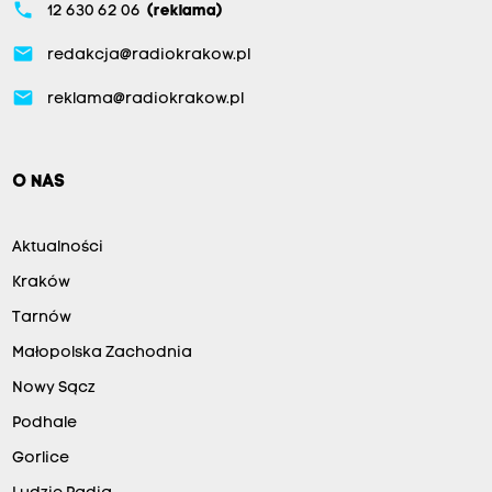
phone
12 630 62 06
(reklama)
email
redakcja@radiokrakow.pl
email
reklama@radiokrakow.pl
O NAS
Aktualności
Kraków
Tarnów
Małopolska Zachodnia
Nowy Sącz
Podhale
Gorlice