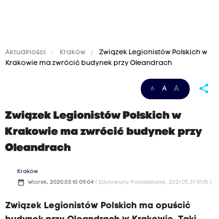
Aktualności
Kraków
Związek Legionistów Polskich w
Krakowie ma zwrócić budynek przy Oleandrach
share
A
A
A
Związek Legionistów Polskich w
Krakowie ma zwrócić budynek przy
Oleandrach
Kraków
date_range
Wtorek, 2020.03.10 09:04
( Edytowany Poniedziałek, 2021.05.31 01:15 )
Związek Legionistów Polskich ma opuścić