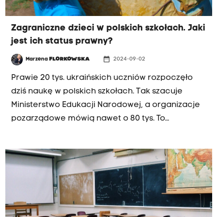
Zagraniczne dzieci w polskich szkołach. Jaki
jest ich status prawny?
date_range
Marzena
FLORKOWSKA
2024-09-02
Prawie 20 tys. ukraińskich uczniów rozpoczęło
dziś naukę w polskich szkołach. Tak szacuje
Ministerstwo Edukacji Narodowej, a organizacje
pozarządowe mówią nawet o 80 tys. To
największa, ale nie jedyna grupa zagranicznych
dzieci uczących się w polskich szkołach. Co na
ten temat mówią przepisy? Jakiemu systemowi
edukacji podlegają? Z adwokat Agatą Mierzwą
specjalizującą się w prawie oświatowym
rozmawia Marzena Florkowska