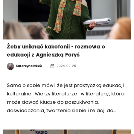
Żeby uniknąć kakofonii - rozmowa o
edukacji z Agnieszką Foryś
date_range
Katarzyna
PELC
2024-02-25
MAGAZYN FAMILIJNY
Sama o sobie mówi, że jest praktyczką edukacji
kulturalnej. Wierzy literaturze i w literaturę, która
może dawać klucze do poszukiwania,
doświadczania, tworzenia siebie i relacji do
rzeczywistości. Laureatka jednej z dwóch nagród
specjalnych 15. edycji Nagrody im. Ireny