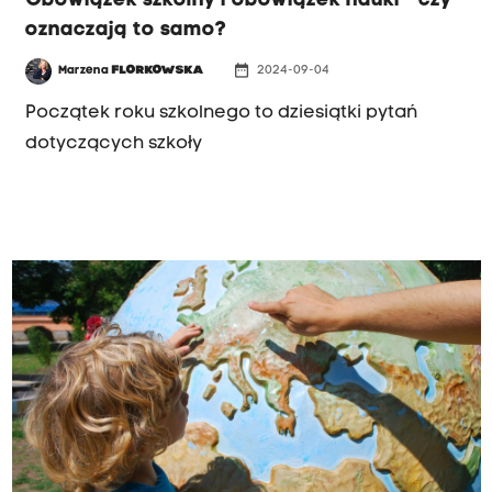
Obowiązek szkolny i obowiązek nauki - czy
oznaczają to samo?
date_range
Marzena
FLORKOWSKA
2024-09-04
Początek roku szkolnego to dziesiątki pytań
dotyczących szkoły