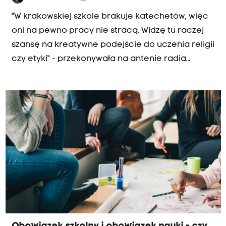
"W krakowskiej szkole brakuje katechetów, więc
oni na pewno pracy nie stracą. Widzę tu raczej
szansę na kreatywne podejście do uczenia religii
czy etyki" - przekonywała na antenie radia
Kraków Maria Klaman, wiceprezydentka
Krakowa odpowiedzialna za edukację. Mówiła
również o dzieciach z Ukrainy, które zostały
objęte obowiązkiem szkolnym; także o prestiżu
zawodu nauczyciela.