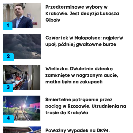
Przedterminowe wybory w
Krakowie. Jest decyzja Łukasza
Gibały
1
Czwartek w Małopolsce: najpierw
upał, później gwałtowne burze
2
Wieliczka. Dwuletnie dziecko
zamknięte w nagrzanym aucie,
matka była na zakupach
3
Śmiertelne potrącenie przez
pociąg w Rzozowie. Utrudnienia na
trasie do Krakowa
4
Poważny wypadek na DK94.