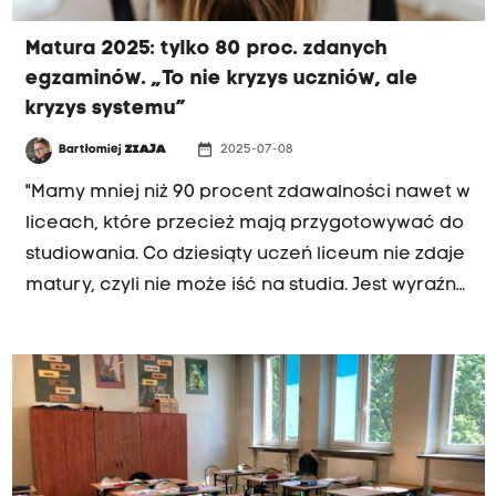
Matura 2025: tylko 80 proc. zdanych
egzaminów. „To nie kryzys uczniów, ale
kryzys systemu”
date_range
Bartłomiej
ZIAJA
2025-07-08
"Mamy mniej niż 90 procent zdawalności nawet w
liceach, które przecież mają przygotowywać do
studiowania. Co dziesiąty uczeń liceum nie zdaje
matury, czyli nie może iść na studia. Jest wyraźny
kryzys, jeżeli chodzi o przedmioty ścisłe,
przyrodnicze. I to naprawdę coś
zatrważającego. Matematyka na poziomie
podstawowym jest tak prosta, że przeciętny
uczeń ósmej klasy szkoły podstawowej jest w
stanie zdać ją na 70 procent - mówi dr. Jerzy