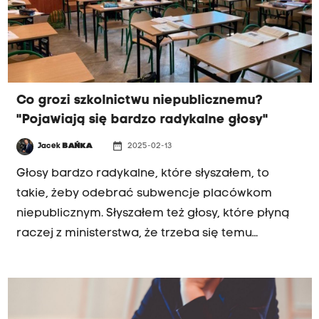
Lackowski, były małopolski kurator oświaty i
emerytowany dyrektor Studium
Pedagogicznego UJ. Tegoroczną maturę zdało
80 proc. uczniów – poinformowała Centralna
Komisja Egzaminacyjna. To spadek w porównaniu
Co grozi szkolnictwu niepublicznemu?
z rokiem 2024 (84 proc.) i 2023 (89 proc.).
"Pojawiają się bardzo radykalne głosy"
date_range
Jacek
BAŃKA
2025-02-13
Głosy bardzo radykalne, które słyszałem, to
takie, żeby odebrać subwencje placówkom
niepublicznym. Słyszałem też głosy, które płyną
raczej z ministerstwa, że trzeba się temu
przyjrzeć, przeanalizować - mówił dr Stanisław
Kowal ze Studium Pedagogicznego Uniwersytetu
Jagiellońskiego w rozmowie o przyszłości szkół
niepublicznych. Jak podkreślał gość Jacka Bańki,