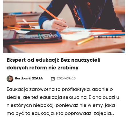
jest zwolennikiem wolności edukacyjnej, czyli
pozostawienia rodzicom możliwości
decydowania o wyborze szkoły.
Ekspert od edukacji: Bez nauczycieli
dobrych reform nie zrobimy
date_range
Bartłomiej
ZIAJA
2024-09-30
Edukacja zdrowotna to profilaktyka, dbanie o
siebie, ale też edukacja seksualna. I ona budzi u
niektórych niepokój, ponieważ nie wiemy, jaka
ma być ta edukacja, kto poprowadzi zajęcia.
Wycofujemy się z edukacji do życia w rodzinie,