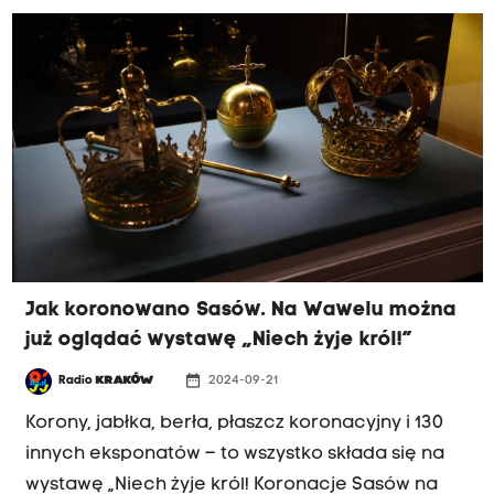
na rzecz edukacji seksualnej. Bardzo gorący
temat i dla niektórych – powiedziałbym - do
oprotestowania – mówił dr Stanisław Kowal,
ekspert do spraw edukacji (UJ) na antenie Radia
Kraków. Gość oceniał również inne pomysły
resortu edukacji, chociażby łączenie
przedmiotów.
Jak koronowano Sasów. Na Wawelu można
już oglądać wystawę „Niech żyje król!”
date_range
Radio
KRAKÓW
2024-09-21
Korony, jabłka, berła, płaszcz koronacyjny i 130
innych eksponatów – to wszystko składa się na
wystawę „Niech żyje król! Koronacje Sasów na