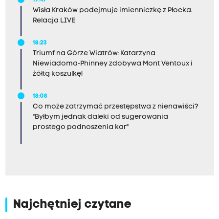
19:47
Wisła Kraków podejmuje imienniczkę z Płocka.
Relacja LIVE
18:23
Triumf na Górze Wiatrów: Katarzyna
Niewiadoma-Phinney zdobywa Mont Ventoux i
żółtą koszulkę!
18:08
Co może zatrzymać przestępstwa z nienawiści?
"Byłbym jednak daleki od sugerowania
prostego podnoszenia kar"
Najchętniej czytane