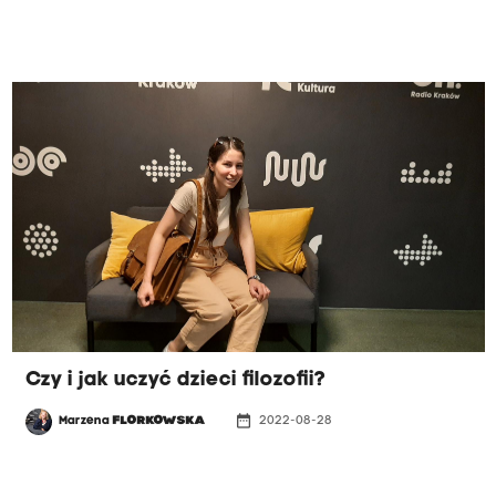
Czy i jak uczyć dzieci filozofii?
date_range
Marzena
FLORKOWSKA
2022-08-28