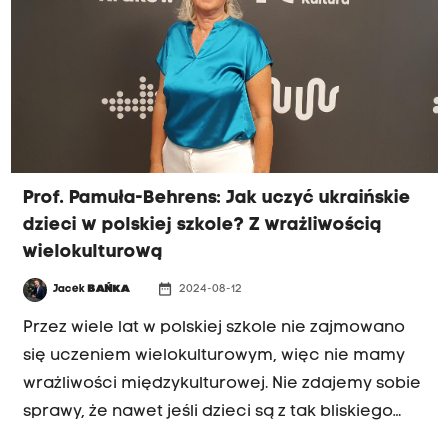
IPSOS i kształcenia nauczycieli.
Prof. Pamuła-Behrens: Jak uczyć ukraińskie
dzieci w polskiej szkole? Z wrażliwością
wielokulturową
date_range
Jacek
BAŃKA
2024-08-12
Przez wiele lat w polskiej szkole nie zajmowano
się uczeniem wielokulturowym, więc nie mamy
wrażliwości międzykulturowej. Nie zdajemy sobie
sprawy, że nawet jeśli dzieci są z tak bliskiego
kraju, jak Ukraina, uczenie ich wymaga