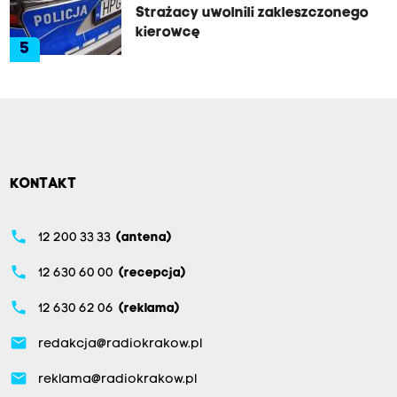
Strażacy uwolnili zakleszczonego
kierowcę
5
KONTAKT
phone
12 200 33 33
(antena)
phone
12 630 60 00
(recepcja)
phone
12 630 62 06
(reklama)
email
redakcja@radiokrakow.pl
email
reklama@radiokrakow.pl