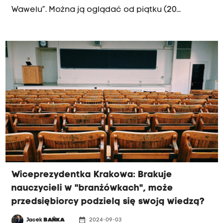
Wawelu”. Można ją oglądać od piątku (20
września) na Zamku Królewskim na Wawelu.
Wiceprezydentka Krakowa: Brakuje
nauczycieli w "branżówkach", może
przedsiębiorcy podzielą się swoją wiedzą?
date_range
Jacek
BAŃKA
2024-09-03