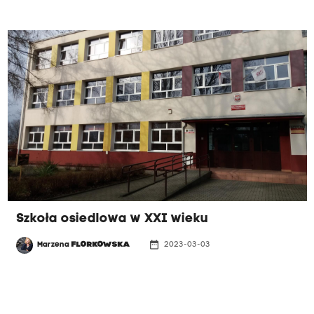
Szkoła osiedlowa w XXI wieku
date_range
Marzena
FLORKOWSKA
2023-03-03