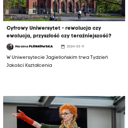
Cyfrowy Uniwersytet - rewolucja czy
ewolucja, przyszłość czy teraźniejszość?
date_range
Marzena
FLORKOWSKA
2024-03-11
W Uniwersytecie Jagiellońskim trwa Tydzień
Jakości Kształcenia