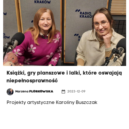
Sendlerowej "Za naprawianie świata".
Książki, gry planszowe i lalki, które oswajają
niepełnosprawność
date_range
Marzena
FLORKOWSKA
2023-12-09
Projekty artystyczne Karoliny Buszczak