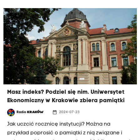
dostosowania, patrzenia przez okulary
wrażliwości kulturowej - mówiła prof. Małgorzata
Pamuła-Behrens z Uniwersytetu
Pedagogicznego w Krakowie w rozmowie z
Jackiem Bańką. Przypomnijmy: 1 września dzieci
uchodźcze z Ukrainy będą podlegać
obowiązkowi szkolnemu i nauki w polskim
systemie oświaty.
Masz indeks? Podziel się nim. Uniwersytet
Ekonomiczny w Krakowie zbiera pamiątki
date_range
Radio
KRAKÓW
2024-07-23
Jak uczcić rocznicę instytucji? Można na
przykład poprosić o pamiątki z nią związane i