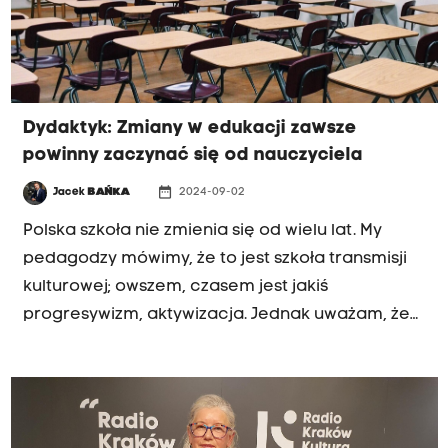
Dydaktyk: Zmiany w edukacji zawsze
powinny zaczynać się od nauczyciela
date_range
Jacek
BAŃKA
2024-09-02
Polska szkoła nie zmienia się od wielu lat. My
pedagodzy mówimy, że to jest szkoła transmisji
kulturowej; owszem, czasem jest jakiś
progresywizm, aktywizacja. Jednak uważam, że
od co najmniej 20 lat szkoła jest taka sama -
mówił w Radiu Kraków dr Stanisław Kowal ze
Studium Pedagogicznego Uniwersytetu
Jagiellońskiego. Gość odniósł się też do badań