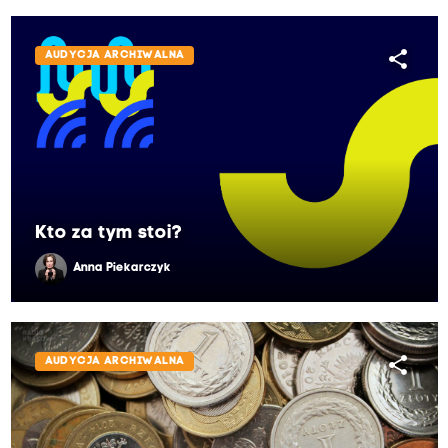
share
AUDYCJA ARCHIWALNA
Kto za tym stoi?
Anna Piekarczyk
share
AUDYCJA ARCHIWALNA