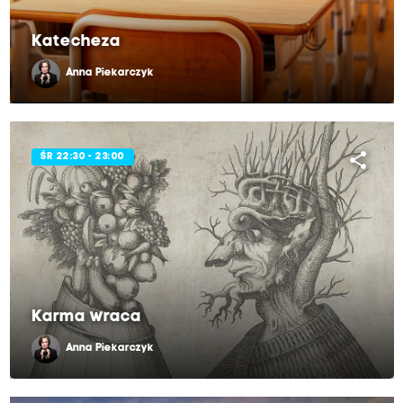
Katecheza
Anna Piekarczyk
share
ŚR 22:30 - 23:00
Karma wraca
Anna Piekarczyk