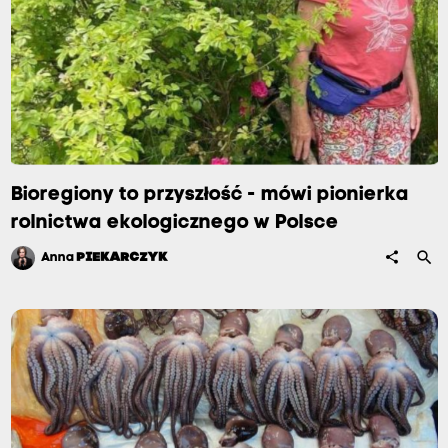
Bioregiony to przyszłość - mówi pionierka
rolnictwa ekologicznego w Polsce
search
share
Anna
PIEKARCZYK