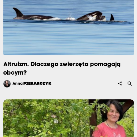
Altruizm. Dlaczego zwierzęta pomagają
obcym?
search
share
Anna
PIEKARCZYK