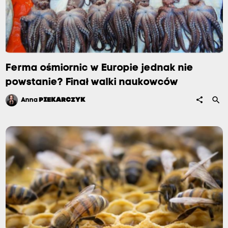
Ferma ośmiornic w Europie jednak nie
powstanie? Finał walki naukowców
search
share
Anna
PIEKARCZYK