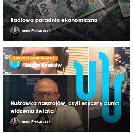
Radiowa poradnia ekonomiczna
Anna Piekarczyk
share
AUDYCJA ARCHIWALNA
Huśtawka nastrojów, czyli etyczny punkt
widzenia świata
Anna Piekarczyk