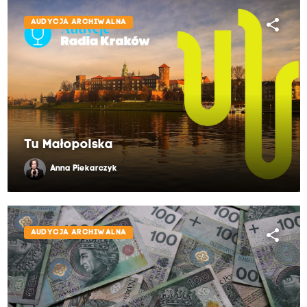
share
AUDYCJA ARCHIWALNA
Tu Małopolska
Anna Piekarczyk
share
AUDYCJA ARCHIWALNA