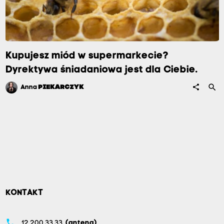
Kupujesz miód w supermarkecie?
Dyrektywa śniadaniowa jest dla Ciebie.
search
share
Anna
PIEKARCZYK
KONTAKT
phone
12 200 33 33
(antena)