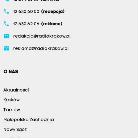
phone
12 630 60 00
(recepcja)
phone
12 630 62 06
(reklama)
email
redakcja@radiokrakow.pl
email
reklama@radiokrakow.pl
O NAS
Aktualności
Kraków
Tarnów
Małopolska Zachodnia
Nowy Sącz