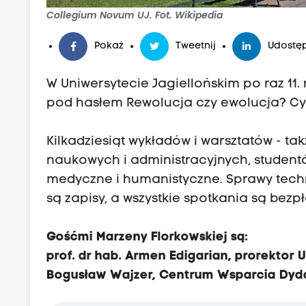
Collegium Novum UJ. Fot. Wikipedia
Pokaż
Tweetnij
Udostęp
W Uniwersytecie Jagiellońskim po raz 11.
pod hasłem Rewolucja czy ewolucja? Cyf
Kilkadziesiąt wykładów i warsztatów - ta
naukowych i administracyjnych, studentów
medyczne i humanistyczne. Sprawy tech
są zapisy, a wszystkie spotkania są bezpł
Gośćmi Marzeny Florkowskiej są:
prof. dr hab. Armen Edigarian, prorektor U
Bogusław Wajzer, Centrum Wsparcia Dyda