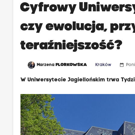
Cyfrowy Uniwersy
czy ewolucja, prz
teraźniejszość?
date_range
Marzena
FLORKOWSKA
Kraków
Poni
W Uniwersytecie Jagiellońskim trwa Tydzi