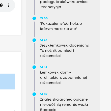
pociągu Kraków–Katowice.
Jest petycja
15:00
"Pokazujemy Warhola, o
którym mało kto wie"
14:46
Język łemkowski doceniony.
To nośnik pamięci i
tożsamości
14:34
Łemkowski dom –
architektura zapomnianej
tożsamości
14:09
Znaleziska archeologiczne
nie opóźnią remontu węzła
Bagatela