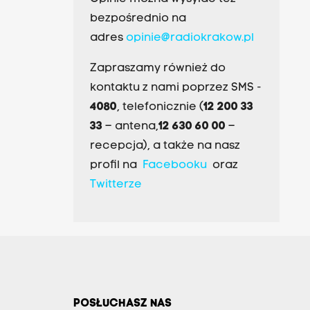
bezpośrednio na
adres
opinie@radiokrakow.pl
Zapraszamy również do
kontaktu z nami poprzez SMS -
4080
, telefonicznie (
12 200 33
33
– antena,
12 630 60 00
–
recepcja), a także na nasz
profil na
Facebooku
oraz
Twitterze
POSŁUCHASZ NAS