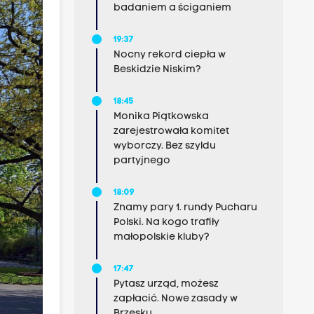
badaniem a ściganiem
19:37
Nocny rekord ciepła w
Beskidzie Niskim?
18:45
Monika Piątkowska
zarejestrowała komitet
wyborczy. Bez szyldu
partyjnego
18:09
Znamy pary 1. rundy Pucharu
Polski. Na kogo trafiły
małopolskie kluby?
17:47
Pytasz urząd, możesz
zapłacić. Nowe zasady w
Brzesku