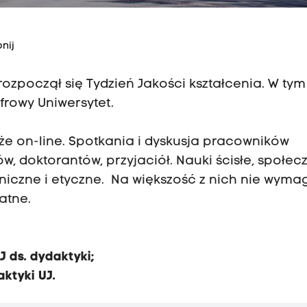
nij
 rozpoczął się Tydzień Jakości kształcenia. W tym
rowy Uniwersytet.
kże on-line. Spotkania i dyskusja pracowników
, doktorantów, przyjaciół. Nauki ścisłe, społec
niczne i etyczne. Na większość z nich nie wym
atne.
J ds. dydaktyki;
ktyki UJ.