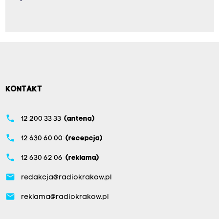
KONTAKT
phone
12 200 33 33
(antena)
phone
12 630 60 00
(recepcja)
phone
12 630 62 06
(reklama)
email
redakcja@radiokrakow.pl
email
reklama@radiokrakow.pl