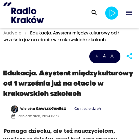
search
menu
Audycje
Edukacja. Asystent międzykulturowy od 1
września już na etacie w krakowskich szkołach
share
A
A
A
Edukacja. Asystent międzykulturowy
od 1 września już na etacie w
krakowskich szkołach
Wioletta
GAWLIK-JANUSZ
Co niesie dzień
date_range
Poniedziałek, 2024.06.17
Pomaga dziecku, ale też nauczycielom,