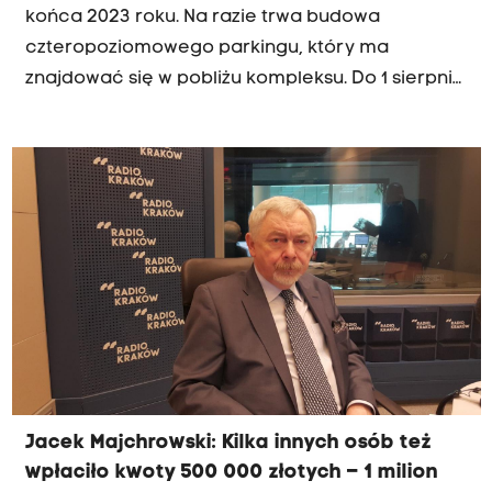
końca 2023 roku. Na razie trwa budowa
czteropoziomowego parkingu, który ma
znajdować się w pobliżu kompleksu. Do 1 sierpnia
przedłużono natomiast termin składania ofert w
przetargu na budowę centrum. Po podpisaniu
umowy wykonawca będzie miał osiemnaście
miesięcy na postawienie budynku w stanie
surowym.
Jacek Majchrowski: Kilka innych osób też
wpłaciło kwoty 500 000 złotych – 1 milion