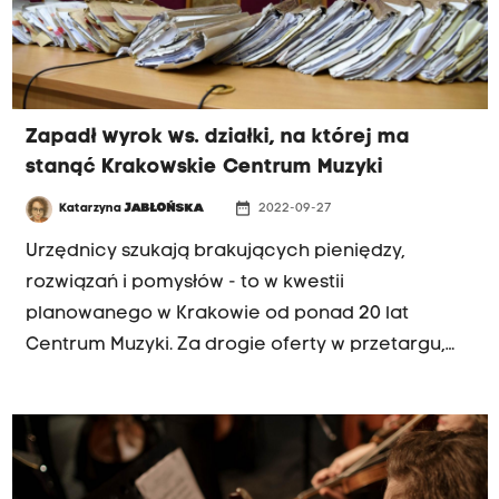
Zapadł wyrok ws. działki, na której ma
stanąć Krakowskie Centrum Muzyki
date_range
Katarzyna
JABŁOŃSKA
2022-09-27
Urzędnicy szukają brakujących pieniędzy,
rozwiązań i pomysłów - to w kwestii
planowanego w Krakowie od ponad 20 lat
Centrum Muzyki. Za drogie oferty w przetargu,
sprawy sądowe o wydanie dzierżawionego
terenu i rozstrzygnięcia pozornie pozytywne - tak
w tej chwili wygląda sytuacja. Urzędnicy
zapowiadają, że Centrum ma szansę powstać do