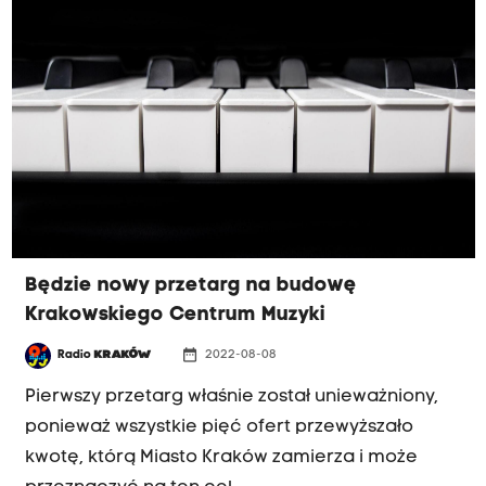
Będzie nowy przetarg na budowę
Krakowskiego Centrum Muzyki
date_range
Radio
KRAKÓW
2022-08-08
Pierwszy przetarg właśnie został unieważniony,
ponieważ wszystkie pięć ofert przewyższało
kwotę, którą Miasto Kraków zamierza i może