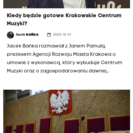
Kiedy będzie gotowe Krakowskie Centrum
Muzyki?
date_range
Jacek
BAŃKA
2022-12-01
Jacek Bańka rozmawiał z Janem Pamułą,
prezesem Agencji Rozwoju Miasta Krakowa o
umowie z wykonawcą, który wybuduje Centrum
Muzyki oraz o zagospodarowaniu dawnej
dzielnicy Wesoła.