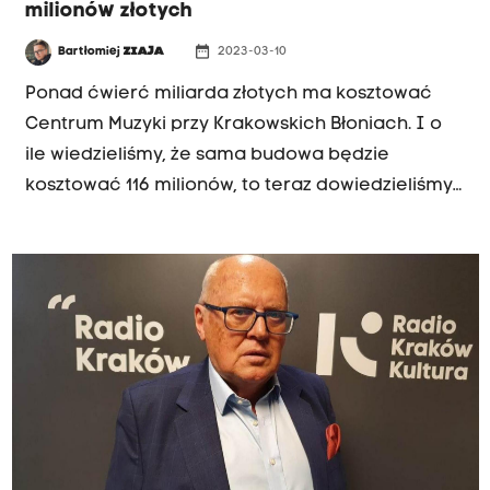
milionów złotych
date_range
Bartłomiej
ZIAJA
2023-03-10
Ponad ćwierć miliarda złotych ma kosztować
Centrum Muzyki przy Krakowskich Błoniach. I o
ile wiedzieliśmy, że sama budowa będzie
kosztować 116 milionów, to teraz dowiedzieliśmy
się o kolejnych 150 milionach, które trzeba
będzie wydać na wyposażenie tego miejsca.