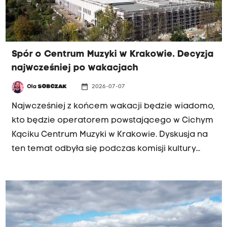
Spór o Centrum Muzyki w Krakowie. Decyzja
najwcześniej po wakacjach
date_range
Ola
SOBCZAK
2026-07-07
Najwcześniej z końcem wakacji będzie wiadomo,
kto będzie operatorem powstającego w Cichym
Kąciku Centrum Muzyki w Krakowie. Dyskusja na
ten temat odbyła się podczas komisji kultury
krakowskiej rady miasta. O zarządzanie nową
instytucją rywalizują Agencja Rozwoju Miasta
Krakowa oraz Capella Cracoviensis. Pełniący
funkcję prezydenta Krakowa Stanisław Kracik
zdecydował, że najpierw chce poznać