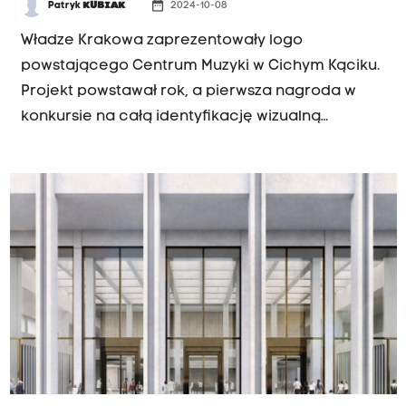
date_range
Patryk
KUBIAK
2024-10-08
Władze Krakowa zaprezentowały logo
powstającego Centrum Muzyki w Cichym Kąciku.
Projekt powstawał rok, a pierwsza nagroda w
konkursie na całą identyfikację wizualną
wyniosła 40 tysięcy złotych.