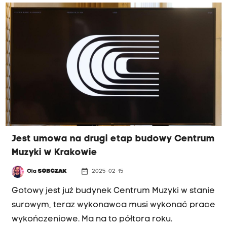
Kraków, koszt budowy i wyposażenia Centrum
Muzyki wzrósł ze 116 do niemal 400 milionów
złotych. Nadal nie wiadomo jednak, kto będzie
zarządzał obiektem po jego otwarciu.
Jest umowa na drugi etap budowy Centrum
Muzyki w Krakowie
date_range
Ola
SOBCZAK
2025-02-15
Gotowy jest już budynek Centrum Muzyki w stanie
surowym, teraz wykonawca musi wykonać prace
wykończeniowe. Ma na to półtora roku.