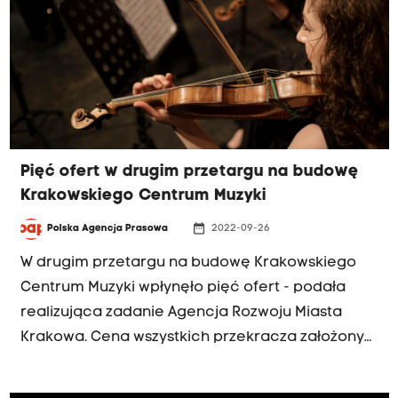
końca 2024 roku. Czy to możliwe?
Pięć ofert w drugim przetargu na budowę
Krakowskiego Centrum Muzyki
date_range
Polska Agencja Prasowa
2022-09-26
W drugim przetargu na budowę Krakowskiego
Centrum Muzyki wpłynęło pięć ofert - podała
realizująca zadanie Agencja Rozwoju Miasta
Krakowa. Cena wszystkich przekracza założony
kosztorys inwestycji. Z powodu zbyt wysokich
ofert unieważniono pierwsze postępowanie.