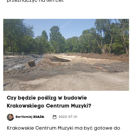
przeznaczyć na ten cel.
Czy będzie poślizg w budowie
Krakowskiego Centrum Muzyki?
date_range
Bartłomiej
ZIAJA
2022-07-21
Krakowskie Centrum Muzyki ma być gotowe do