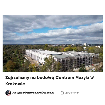
Zajrzeliśmy na budowę Centrum Muzyki w
Krakowie
date_range
Justyna
POLEWSKA-NOWICKA
2024-10-14