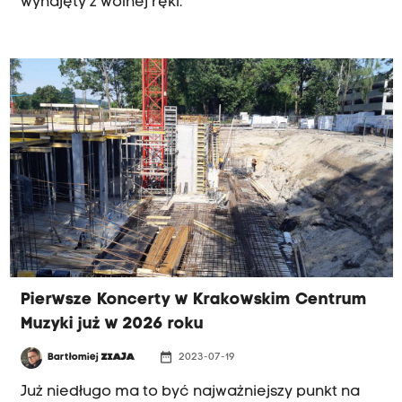
wynajęty z wolnej ręki.
Pierwsze Koncerty w Krakowskim Centrum
Muzyki już w 2026 roku
date_range
Bartłomiej
ZIAJA
2023-07-19
Już niedługo ma to być najważniejszy punkt na