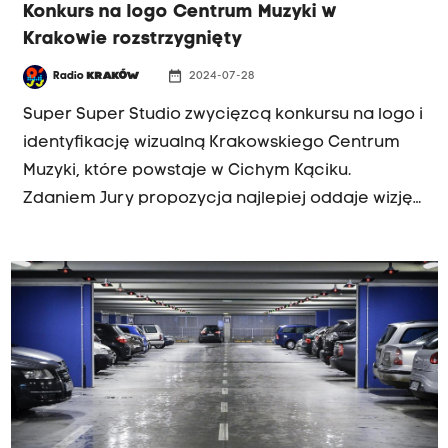
Konkurs na logo Centrum Muzyki w
Krakowie rozstrzygnięty
date_range
Radio
KRAKÓW
2024-07-28
Super Super Studio zwycięzcą konkursu na logo i
identyfikację wizualną Krakowskiego Centrum
Muzyki, które powstaje w Cichym Kąciku.
Zdaniem Jury propozycja najlepiej oddaje wizję
instytucji, która ma być nowym muzycznym
sercem miasta. Finalna wersja koncepcji
zostanie pokazana w październiku.