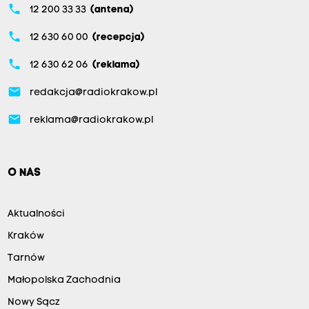
phone
12 200 33 33
(antena)
phone
12 630 60 00
(recepcja)
phone
12 630 62 06
(reklama)
email
redakcja@radiokrakow.pl
email
reklama@radiokrakow.pl
O NAS
Aktualności
Kraków
Tarnów
Małopolska Zachodnia
Nowy Sącz