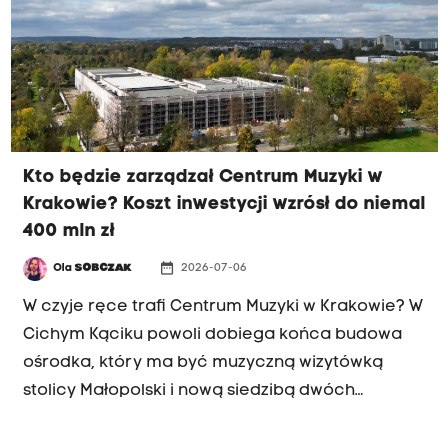
szczegółowe kosztorysy i modele zarządzania
przygotowane przez obie strony.
Kto będzie zarządzał Centrum Muzyki w
Krakowie? Koszt inwestycji wzrósł do niemal
400 mln zł
date_range
Ola
SOBCZAK
2026-07-06
W czyje ręce trafi Centrum Muzyki w Krakowie? W
Cichym Kąciku powoli dobiega końca budowa
ośrodka, który ma być muzyczną wizytówką
stolicy Małopolski i nową siedzibą dwóch
miejskich orkiestr: Sinfonietty Cracovii oraz
Capelli Cracoviensis. Jak dowiedziało się Radio