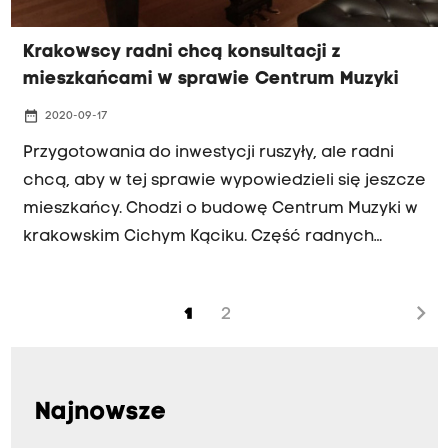
Krakowscy radni chcą konsultacji z
mieszkańcami w sprawie Centrum Muzyki
date_range
2020-09-17
Przygotowania do inwestycji ruszyły, ale radni
chcą, aby w tej sprawie wypowiedzieli się jeszcze
mieszkańcy. Chodzi o budowę Centrum Muzyki w
krakowskim Cichym Kąciku. Część radnych
uważa, że władze miasta podejmują decyzje bez
konsultacji z kimkolwiek. Magistrat jest z kolei
chevron_right
1
2
zdziwiony, że rada zobowiązała prezydenta
miasta do zorganizowania spotkań z
mieszkańcami po tym jak uruchomiono konkurs
na koncepcję nowej miejskiej instytucji. Czy w tej
Najnowsze
sytuacji organizowanie konsultacji społecznych