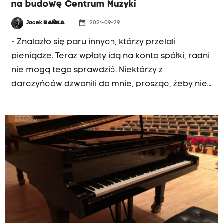
na budowę Centrum Muzyki
date_range
Jacek
BAŃKA
2021-09-29
- Znalazło się paru innych, którzy przelali
pieniądze. Teraz wpłaty idą na konto spółki, radni
nie mogą tego sprawdzić. Niektórzy z
darczyńców dzwonili do mnie, prosząc, żeby nie
ujawniać nazwisk. Jak zostanie obiekt
wybudowany, będzie wmurowana cegiełka z
nazwiskiem - mówił w porannej rozmowie Radia
Kraków prezydent Krakowa, Jacek Majchrowski.