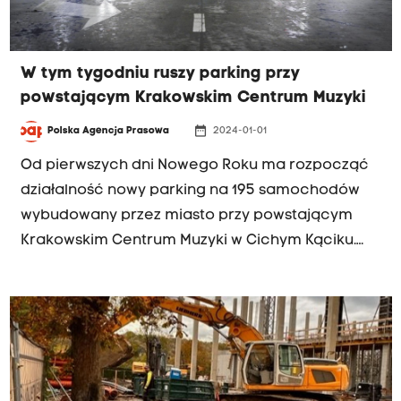
W tym tygodniu ruszy parking przy
powstającym Krakowskim Centrum Muzyki
date_range
Polska Agencja Prasowa
2024-01-01
Od pierwszych dni Nowego Roku ma rozpocząć
działalność nowy parking na 195 samochodów
wybudowany przez miasto przy powstającym
Krakowskim Centrum Muzyki w Cichym Kąciku.
Władze miasta podpisały umowę z firmą, która
będzie dzierżawić obiekt.