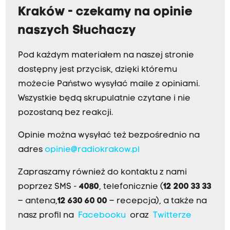
Kraków - czekamy na opinie
naszych Słuchaczy
Pod każdym materiałem na naszej stronie
dostępny jest przycisk, dzięki któremu
możecie Państwo wysyłać maile z opiniami.
Wszystkie będą skrupulatnie czytane i nie
pozostaną bez reakcji.
Opinie można wysyłać też bezpośrednio na
adres
opinie@radiokrakow.pl
Zapraszamy również do kontaktu z nami
poprzez SMS -
4080
, telefonicznie (
12 200 33 33
– antena,
12 630 60 00
– recepcja), a także na
nasz profil na
Facebooku
oraz
Twitterze