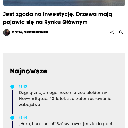
Jest zgoda na inwestycję. Drzewa mają
pojawić się na Rynku Głównym
search
share
Maciej
SKOWRONEK
Najnowsze
16:10
Dźgnął znajomego nożem przed blokiem w
Nowym Sączu. 40-latek z zarzutem usiłowania
zabójstwa
15:49
„Hura, hura, hura!” Szósty rower jedzie do pani