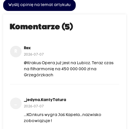
Wyślij opinię na temat artykułu
Komentarze (5)
Rex
R
2026-07-07
@Krakus Opera już jest na Lubicz. Teraz czas
na filharmonię na 450 000 000 zł na
Grzegórzkach
_jedyna.KantyTatura
_
2026-07-07
...KO.nkurs wygra Jaś Kapela...nazwisko
zobowiązuje !