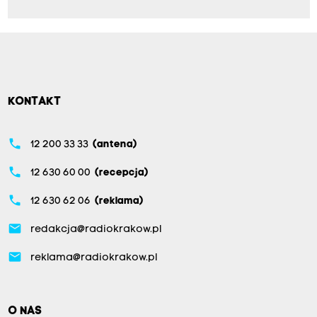
KONTAKT
phone
12 200 33 33
(antena)
phone
12 630 60 00
(recepcja)
phone
12 630 62 06
(reklama)
email
redakcja@radiokrakow.pl
email
reklama@radiokrakow.pl
O NAS