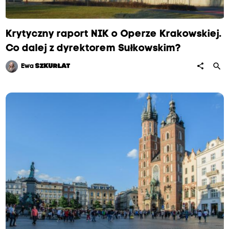
Krytyczny raport NIK o Operze Krakowskiej.
Co dalej z dyrektorem Sułkowskim?
search
share
Ewa
SZKURŁAT