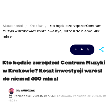
Aktualności
Kraków
Kto będzie zarządzał Centrum
Muzyki w Krakowie? Koszt inwestycji wzrósł do niemal 400
mln zł
share
A
A
A
Kto będzie zarządzał Centrum Muzyki
w Krakowie? Koszt inwestycji wzrósł
do niemal 400 mln zł
Ola
SOBCZAK
date_range
Poniedziałek, 2026.07.06 17:33
( Edytowany Poniedziałek, 2026.07.06
18:03 )