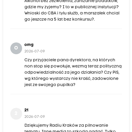
Alkohol bez zezwolenia, zanizanie podatkow,
gdzie my zyjemy? I to w publicznej instytucji?
Wnioski do CBA i tylu slużb, a marszalek chcial
go jeszcze na 5 lat bez konkursu?.
omg
O
2026-07-09
Czy przyjaciele pana dyrektora, na których
non stop się powołuje, wezmą teraz polityczną
odpowiedzialność za jego działania? Czy PiS,
wg którego wystarczy nie kraść, zadowolone
jest ze swojego pupilka?
21
2
2026-07-09
Dziękujemy Radiu Kraków za pilnowanie
tematu. Inne media to szkoda gadać. Tylko