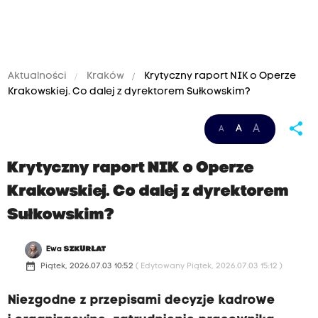
Aktualności
Kraków
Krytyczny raport NIK o Operze
Krakowskiej. Co dalej z dyrektorem Sułkowskim?
share
A
A
A
Krytyczny raport NIK o Operze
Krakowskiej. Co dalej z dyrektorem
Sułkowskim?
Ewa
SZKURŁAT
date_range
Piątek, 2026.07.03 10:52
( Edytowany Piątek, 2026.07.03 15:12 )
Niezgodne z przepisami decyzje kadrowe