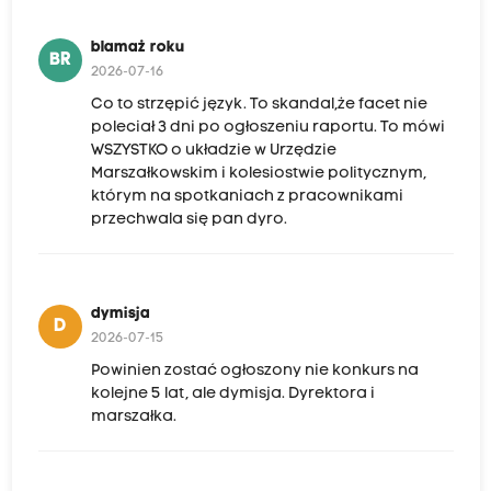
blamaż roku
BR
2026-07-16
Co to strzępić język. To skandal,że facet nie
poleciał 3 dni po ogłoszeniu raportu. To mówi
WSZYSTKO o układzie w Urzędzie
Marszałkowskim i kolesiostwie politycznym,
którym na spotkaniach z pracownikami
przechwala się pan dyro.
dymisja
D
2026-07-15
Powinien zostać ogłoszony nie konkurs na
kolejne 5 lat, ale dymisja. Dyrektora i
marszałka.