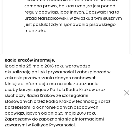
Miasta. Sprzedawala alkohol bez zezwolenia.
Łamano prawo, bo ktos uznal,ze jest ponad
reguly obowiazujace innych. I pozwalał na to
Urzad Marszalkowski. W zwiazku z tym slusznym
jest postulat zdymisjonowania pisowskiego
marszałka.
Zen
Z
Radio Kraków informuje,
2026-07-05
iż od dnia 25 maja 2018 roku wprowadza
Nie po to zapraszał do współpracy izra.lskich
aktualizację polityki prywatności i zabezpieczeń w
"artystów", żeby go można było odwołać.
zakresie przetwarzania danych osobowych.
Każda krytyka go antysemityzm
Niniejsza informacja ma na celu zapoznanie
osoby korzystające z Portalu Radia Kraków oraz
słuchaczy Radia Kraków ze szczegółami
stosowanych przez Radio Kraków technologii oraz
z przepisami o ochronie danych osobowych,
lajkonik
L
obowiązujących od dnia 25 maja 2018 roku.
2026-07-04
Zapraszamy do zapoznania się z informacjami
Wszędzie pomoże mecenas Bibuła - wybitny
zawartymi w Polityce Prywatności.
znawca biografii doktora Kacprzyka.