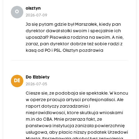
olsztyn
O
2026-07-09
Ja się pytam gdzie był Marszałek, kiedy pan
dyrektor dawał stołki swoim i specjalnie ich
uposażał? Pisowska rodzina na swoim. A nie,
zaraz, pan dyrektor dobrze też sobie radzi z
kasą od PO i PSL. Olsztyn pozdrawia
Do Elzbiety
DE
2026-07-05
Ciesze sie, ze podobaja sie spektakle. W koncu
w operze pracuja artysci profesjonalisci. Ale
raport dotyczy zarzadzania i
nieprawidlowosci, ktore skutkuja wnioskami
m.in do CBA. Mnie przeraza fakt, ze
panstwowa instytucja zanizala powierzchnię
uslugowa, aby placic nizszy podatek Urzedowi