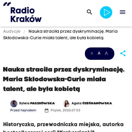
search
menu
Audycje
Nauka straciła przez dyskryminację. Maria
Skłodowska-Curie miała talent, ale była kobietą
share
A
A
A
Nauka straciła przez dyskryminację.
Maria Skłodowska-Curie miała
talent, ale była kobietą
Sylwia
PASZKOWSKA
Agata
CIECHANOWSKA
date_range
Przed hejnałem
Piątek, 2026.07.03
Historyczka, przewodniczka miejska, autorka