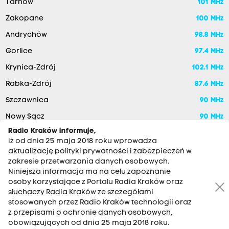
Tarnów
101 MHz
Zakopane
100 MHz
Andrychów
98.8 MHz
Gorlice
97.4 MHz
Krynica-Zdrój
102.1 MHz
Rabka-Zdrój
87.6 MHz
Szczawnica
90 MHz
Nowy Sącz
90 MHz
Radio Kraków informuje,
iż od dnia 25 maja 2018 roku wprowadza
aktualizację polityki prywatności i zabezpieczeń w
zakresie przetwarzania danych osobowych.
Niniejsza informacja ma na celu zapoznanie
osoby korzystające z Portalu Radia Kraków oraz
słuchaczy Radia Kraków ze szczegółami
stosowanych przez Radio Kraków technologii oraz
RADIO KRAKÓW SA. Aleja Juliusza Słowackiego 22, 30-007
z przepisami o ochronie danych osobowych,
Kraków
obowiązujących od dnia 25 maja 2018 roku.