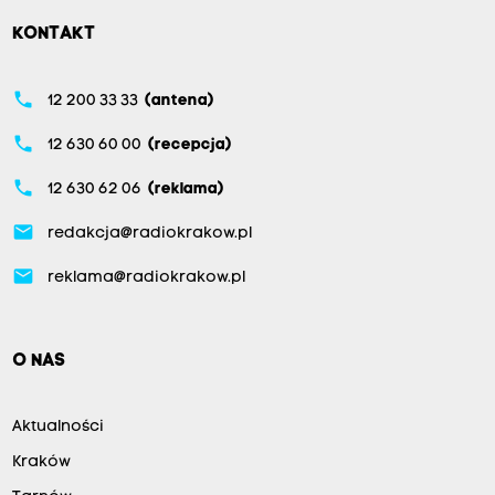
KONTAKT
phone
12 200 33 33
(antena)
phone
12 630 60 00
(recepcja)
phone
12 630 62 06
(reklama)
email
redakcja@radiokrakow.pl
email
reklama@radiokrakow.pl
O NAS
Aktualności
Kraków