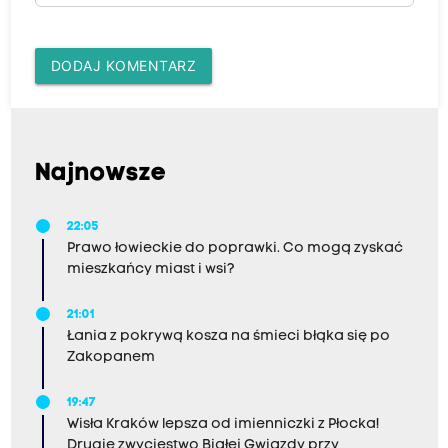
DODAJ KOMENTARZ
Najnowsze
22:05
Prawo łowieckie do poprawki. Co mogą zyskać
mieszkańcy miast i wsi?
21:01
Łania z pokrywą kosza na śmieci błąka się po
Zakopanem
19:47
Wisła Kraków lepsza od imienniczki z Płocka!
Drugie zwycięstwo Białej Gwiazdy przy