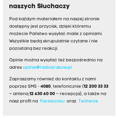
naszych Słuchaczy
Pod każdym materiałem na naszej stronie
dostępny jest przycisk, dzięki któremu
możecie Państwo wysyłać maile z opiniami.
Wszystkie będą skrupulatnie czytane i nie
pozostaną bez reakcji.
Opinie można wysyłać też bezpośrednio na
adres
opinie@radiokrakow.pl
Zapraszamy również do kontaktu z nami
poprzez SMS -
4080
, telefonicznie (
12 200 33 33
– antena,
12 630 60 00
– recepcja), a także na
nasz profil na
Facebooku
oraz
Twitterze