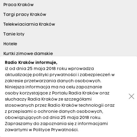
Praca Kraków
Targi pracy Kraków
Telekwiaciarnia Kraków
Tanie loty
Hotele
Kurtki zimowe damskie
Radio Kraków informuje,
Artykuły biurowe
iż od dnia 25 maja 2018 roku wprowadza
Baza ofert pracy
aktualizację polityki prywatności i zabezpieczeń w
zakresie przetwarzania danych osobowych.
the:blog
Niniejsza informacja ma na celu zapoznanie
Mieszkania w Krakowie
osoby korzystające z Portalu Radia Kraków oraz
słuchaczy Radia Kraków ze szczegółami
Darmowe ogłoszenia
stosowanych przez Radio Kraków technologii oraz
z przepisami o ochronie danych osobowych,
Sklep z kosmetykami tolpa.pl
obowiązujących od dnia 25 maja 2018 roku.
Zapraszamy do zapoznania się z informacjami
zawartymi w Polityce Prywatności.
POSŁUCHASZ NAS