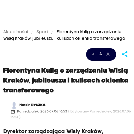
Aktualności
Sport
Florentyna Kulig o zarządzaniu
Wisłą Kraków, jubileuszu i kulisach okienka transferowego
share
A
A
A
Florentyna Kulig o zarządzaniu Wisłą
Kraków, jubileuszu i kulisach okienka
transferowego
Marcin
RYSZKA
date_range
Poniedziałek, 2026.07.06 16:53
( Edytowany Poniedziałek, 2026.07.06
16:54 )
Dyrektor zarządzająca Wisły Kraków,