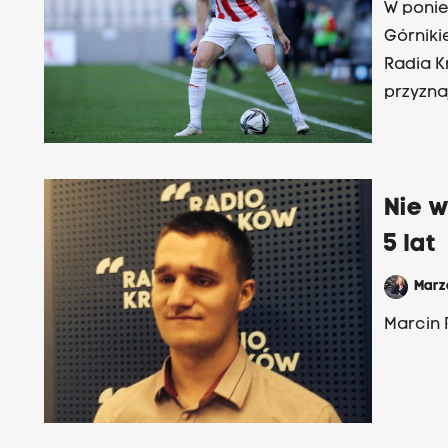
W ponie
Górniki
Radia K
przyzna
osiągną
rozmowy
Nie w
5 lat
Mar
Marcin 