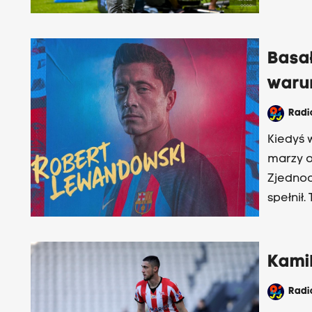
Basa
waru
Rad
Kiedyś 
marzy o
Zjednoc
spełnił
świecie
Kamil
Rad