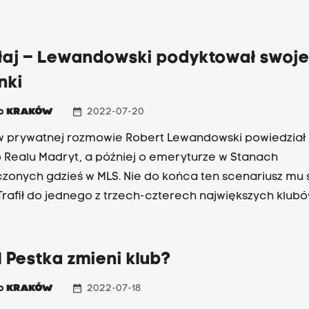
łaj – Lewandowski podyktował swoj
nki
date_range
io
KRAKÓW
2022-07-20
w prywatnej rozmowie Robert Lewandowski powiedział 
 Realu Madryt, a później o emeryturze w Stanach
zonych gdzieś w MLS. Nie do końca ten scenariusz mu 
. Trafił do jednego z trzech-czterech największych klub
 – powiedział Janusz Basałaj na antenie Radia Kraków.
 Pestka zmieni klub?
date_range
io
KRAKÓW
2022-07-18