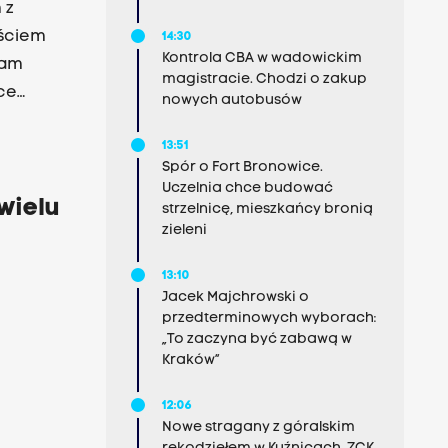
 z
ościem
14:30
Kontrola CBA w wadowickim
sam
magistracie. Chodzi o zakup
ce
nowych autobusów
hania
13:51
Spór o Fort Bronowice.
Uczelnia chce budować
wielu
strzelnicę, mieszkańcy bronią
zieleni
13:10
Jacek Majchrowski o
przedterminowych wyborach:
„To zaczyna być zabawą w
Kraków”
12:06
Nowe stragany z góralskim