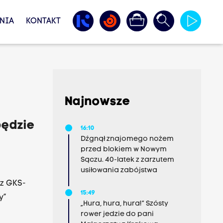
NIA
KONTAKT
Najnowsze
będzie
16:10
Dźgnął znajomego nożem
przed blokiem w Nowym
Sączu. 40-latek z zarzutem
usiłowania zabójstwa
 z GKS-
15:49
y”
„Hura, hura, hura!” Szósty
rower jedzie do pani