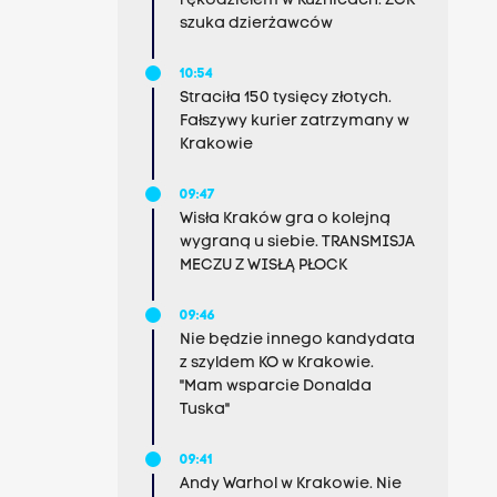
rękodziełem w Kuźnicach. ZCK
szuka dzierżawców
10:54
Straciła 150 tysięcy złotych.
Fałszywy kurier zatrzymany w
Krakowie
09:47
Wisła Kraków gra o kolejną
wygraną u siebie. TRANSMISJA
MECZU Z WISŁĄ PŁOCK
09:46
Nie będzie innego kandydata
z szyldem KO w Krakowie.
"Mam wsparcie Donalda
Tuska"
09:41
Andy Warhol w Krakowie. Nie