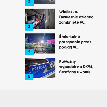
2
później
gwałtowne burze
Wieliczka.
Dwuletnie dziecko
zamknięte w
3
nagrzanym aucie,
matka była na
Śmiertelne
zakupach
potrącenie przez
pociąg w
4
Rzozowie.
Utrudnienia na
Poważny
trasie do Krakowa
wypadek na DK94.
Strażacy uwolnili
5
zakleszczonego
kierowcę