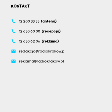
KONTAKT
phone
12 200 33 33
(antena)
phone
12 630 60 00
(recepcja)
phone
12 630 62 06
(reklama)
email
redakcja@radiokrakow.pl
email
reklama@radiokrakow.pl