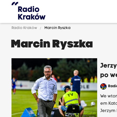
Radio Kraków
Marcin Ryszka
Marcin Ryszka
Jerzy
po w
Rad
We wtor
em Kato
Jerzym 