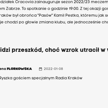
działek Cracovia zainauguruje sezon 2022/23 meczem
em Zabrze. To spotkanie o godzinie 19:00. Z tej okazji g
raków był obrońca "Pasów" Kamil Pestka, któremu jak 
je chodzi po głowie zmiana klubu, ale jednocześnie ch
ć coś znaczącego z Cracovią. Zapraszamy do odsłuc
 którą przeprowadził Marcin Ryszka.
idzi przeszkód, choć wzrok utracił w 
date_range
zena
FLORKOWSKA
2022-01-08
Ryszka gościem specjalnym Radia Kraków