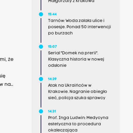
Małgorzaty z Krakowa
15:44
Tarnów: Woda zalała ulice i
e
posesje. Ponad 50 interwencji
po burzach
15:07
Serial "Domek na prerii".
mi, że
Klasyczna historia w nowej
odsłonie
się
14:39
ów na
Atak na Ukraińców w
Krakowie. Nagranie obiegło
sieć, policja szuka sprawcy
14:31
Prof. Inga Ludwin: Medycyna
estetyczna to procedura
okaleczająca