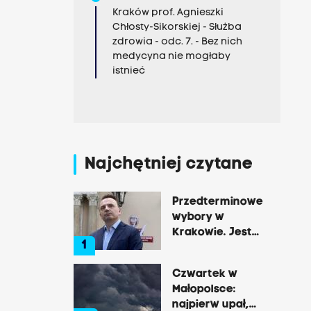
Kraków prof. Agnieszki
Chłosty-Sikorskiej - Służba
zdrowia - odc. 7. - Bez nich
medycyna nie mogłaby
istnieć
Najchętniej czytane
Przedterminowe
wybory w
Krakowie. Jest
1
decyzja Łukasza
Gibały
Czwartek w
Małopolsce:
najpierw upał,