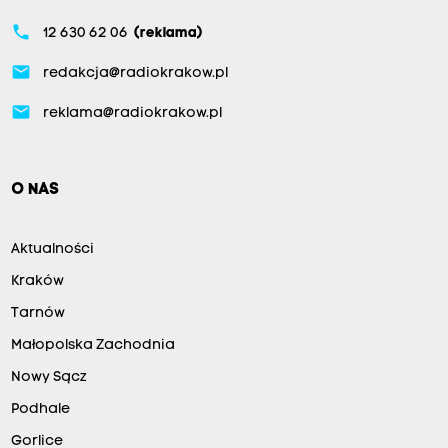
phone
12 630 62 06
(reklama)
email
redakcja@radiokrakow.pl
email
reklama@radiokrakow.pl
O NAS
Aktualności
Kraków
Tarnów
Małopolska Zachodnia
Nowy Sącz
Podhale
Gorlice