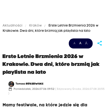
Aktualności
Kraków
Erste Letnie Brzmienia 2026 w
Krakowie. Dwa dni, które brzmią jak playlista na lato
share
A
A
A
Erste Letnie Brzmienia 2026 w
Krakowie. Dwa dni, które brzmią jak
playlista na lato
Tomasz
BUSZEWSKI
date_range
Poniedziałek, 2026.07.06 09:52
( Edytowany Środa, 2026.07.08 20:55
)
Mamy festiwale, na które jedzie się dla