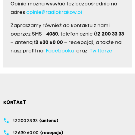
Opinie można wysyłać też bezpośrednio na
adres
opinie@radiokrakow.pl
Zapraszamy również do kontaktu z nami
poprzez SMS -
4080
, telefonicznie (
12 200 33 33
– antena,
12 630 60 00
– recepcja), a także na
nasz profil na
Facebooku
oraz
Twitterze
KONTAKT
phone
12 200 33 33
(antena)
phone
12 630 60 00
(recepcja)