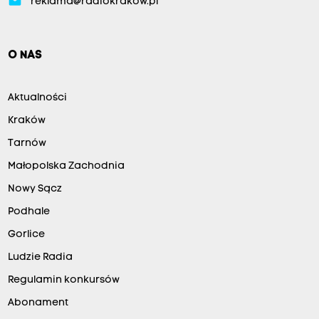
email
reklama@radiokrakow.pl
O NAS
Aktualności
Kraków
Tarnów
Małopolska Zachodnia
Nowy Sącz
Podhale
Gorlice
Ludzie Radia
Regulamin konkursów
Abonament