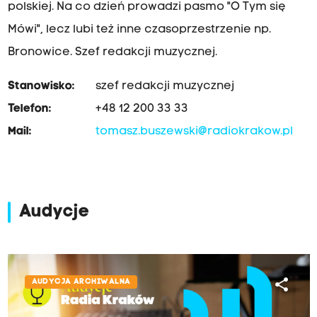
polskiej. Na co dzień prowadzi pasmo "O Tym się
Mówi", lecz lubi też inne czasoprzestrzenie np.
Bronowice. Szef redakcji muzycznej.
Stanowisko:
szef redakcji muzycznej
Telefon:
+48 12 200 33 33
Mail:
tomasz.buszewski@radiokrakow.pl
Audycje
share
AUDYCJA ARCHIWALNA