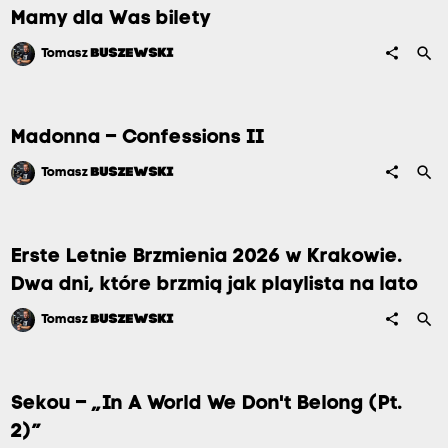
Mamy dla Was bilety
search
share
Tomasz
BUSZEWSKI
Madonna – Confessions II
search
share
Tomasz
BUSZEWSKI
Erste Letnie Brzmienia 2026 w Krakowie.
Dwa dni, które brzmią jak playlista na lato
search
share
Tomasz
BUSZEWSKI
Sekou – „In A World We Don't Belong (Pt.
2)”