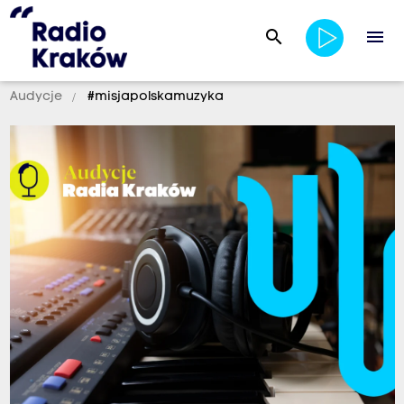
search
menu
Audycje
#misjapolskamuzyka