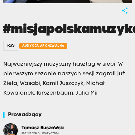
share
#misjapolskamuzyk
RSS
AUDYCJA ARCHIWALNA
Najważniejszy muzyczny hasztag w sieci. W
pierwszym sezonie naszych sesji zagrali już
Ziela, Wasabi, Kamil Juszczyk, Michał
Kowalonek, Kirszenbaum, Julia Mii
Prowadzący
Tomasz Buszewski
szef redakcji muzycznej