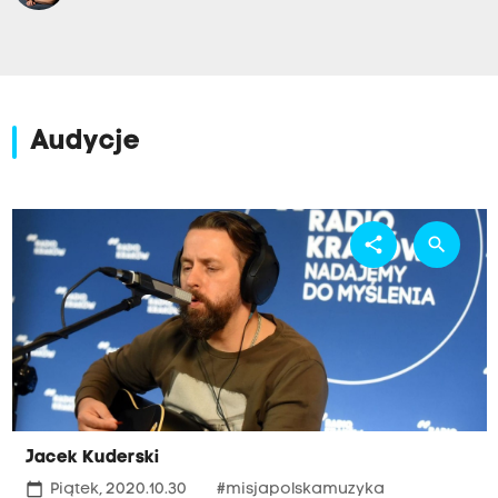
Audycje
share
search
Jacek Kuderski
calendar_today
Piątek, 2020.10.30
#misjapolskamuzyka