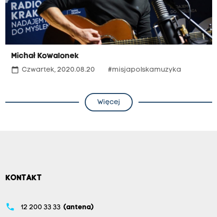
Michał Kowalonek
calendar_today
Czwartek, 2020.08.20
#misjapolskamuzyka
Więcej
KONTAKT
phone
12 200 33 33
(antena)