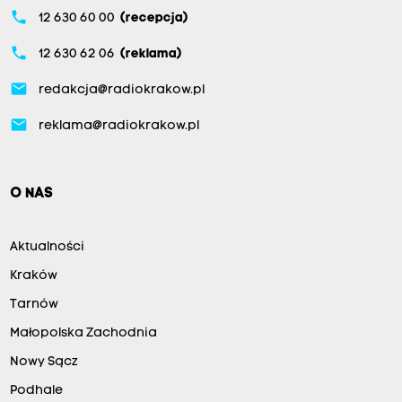
phone
12 630 60 00
(recepcja)
phone
12 630 62 06
(reklama)
email
redakcja@radiokrakow.pl
email
reklama@radiokrakow.pl
O NAS
Aktualności
Kraków
Tarnów
Małopolska Zachodnia
Nowy Sącz
Podhale