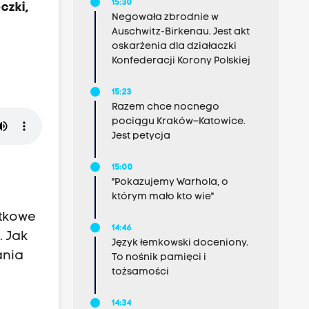
15:30
czki,
Negowała zbrodnie w
Auschwitz-Birkenau. Jest akt
oskarżenia dla działaczki
Konfederacji Korony Polskiej
15:23
Razem chce nocnego
pociągu Kraków–Katowice.
Jest petycja
15:00
"Pokazujemy Warhola, o
którym mało kto wie"
ątkowe
14:46
. Jak
Język łemkowski doceniony.
ania
To nośnik pamięci i
tożsamości
14:34