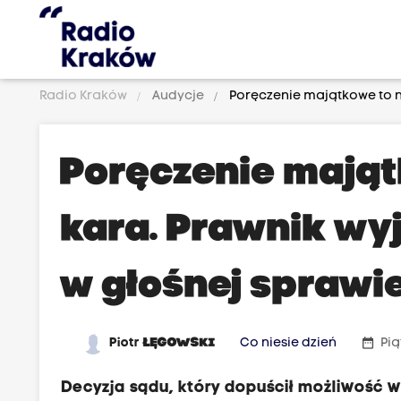
Radio Kraków
Audycje
Poręczenie majątkowe to ni
Poręczenie mająt
kara. Prawnik wy
w głośnej sprawi
date_range
Piotr
ŁĘGOWSKI
Co niesie dzień
Pią
Decyzja sądu, który dopuścił możliwość 