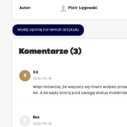
Autor:
Piotr Łęgowski
Wyślij opinię na temat artykułu
Komentarze (3)
Xd
X
2026-05-18
Więc mówicie, że wszyscy są równi wobec prawa?
lat. A że sądy biorą pod uwagę status materialn
Rex
R
2026-05-18