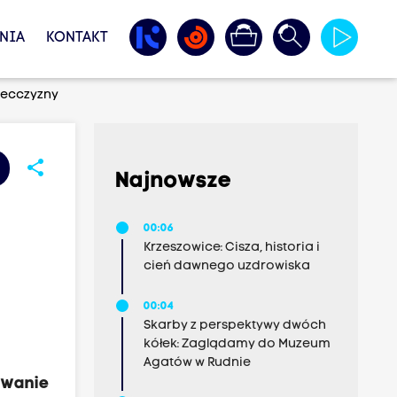
NIA
KONTAKT
decczyzny
share
Najnowsze
00:06
Krzeszowice: Cisza, historia i
cień dawnego uzdrowiska
00:04
Skarby z perspektywy dwóch
kółek: Zaglądamy do Muzeum
Agatów w Rudnie
owanie