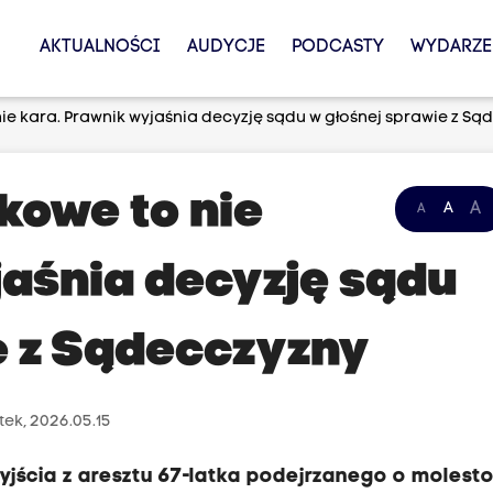
AKTUALNOŚCI
AUDYCJE
PODCASTY
WYDARZE
e kara. Prawnik wyjaśnia decyzję sądu w głośnej sprawie z Są
kowe to nie
A
A
A
jaśnia decyzję sądu
e z Sądecczyzny
tek, 2026.05.15
wyjścia z aresztu 67-latka podejrzanego o molest