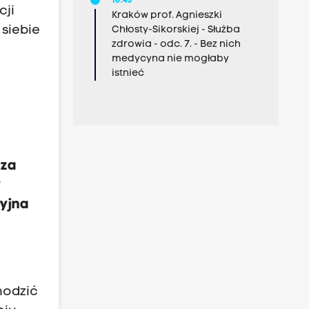
10:45
cji
Kraków prof. Agnieszki
siebie
Chłosty-Sikorskiej - Służba
zdrowia - odc. 7. - Bez nich
medycyna nie mogłaby
istnieć
ą
 za
y
ryjna
hodzić