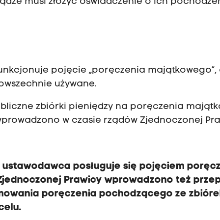
iądze musi złożyć oświadczenie o ich pochodze
funkcjonuje pojęcie „poręczenia majątkowego”, 
 powszechnie używane.
ubliczne zbiórki pieniędzy na poręczenia mająt
 wprowadzono w czasie rządów Zjednoczonej Pra
s ustawodawca posługuje się pojęciem poręc
jednoczonej Prawicy wprowadzono też przep
jmowania poręczenia pochodzącego ze zbióre
celu.