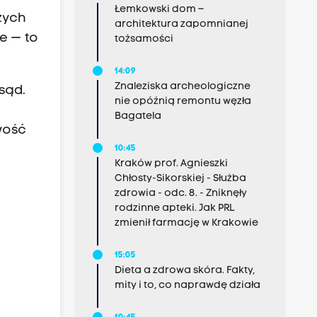
Łemkowski dom –
zych
architektura zapomnianej
e — to
tożsamości
14:09
Znaleziska archeologiczne
sąd.
nie opóźnią remontu węzła
W
Bagatela
wość
10:45
Kraków prof. Agnieszki
Chłosty-Sikorskiej - Służba
zdrowia - odc. 8. - Zniknęły
rodzinne apteki. Jak PRL
zmienił farmację w Krakowie
15:05
Dieta a zdrowa skóra. Fakty,
mity i to, co naprawdę działa