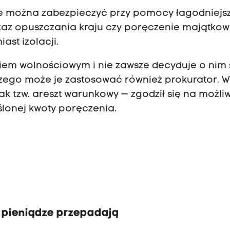
ie można zabezpieczyć przy pomocy łagodniejs
akaz opuszczania kraju czy poręczenie majątkow
st izolacji.
iem wolnościowym i nie zawsze decyduje o nim 
ego może je zastosować również prokurator. 
k tzw. areszt warunkowy — zgodził się na możli
lonej kwoty poręczenia.
e
y pieniądze przepadają