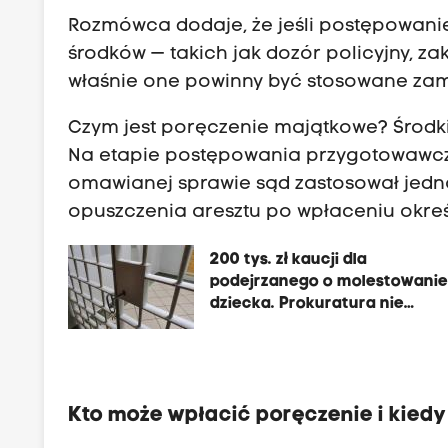
Rozmówca dodaje, że jeśli postępowan
środków — takich jak dozór policyjny, z
właśnie one powinny być stosowane zamia
Czym jest poręczenie majątkowe? Środk
Na etapie postępowania przygotowawcz
omawianej sprawie sąd zastosował jedna
opuszczenia aresztu po wpłaceniu okreś
200 tys. zł kaucji dla
podejrzanego o molestowani
dziecka. Prokuratura nie
odpuszcza
Kto może wpłacić poręczenie i kied