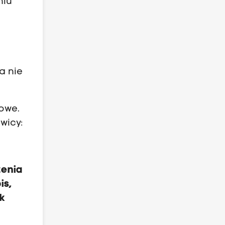
niu
a nie
kowe.
wicy:
zenia
is,
k