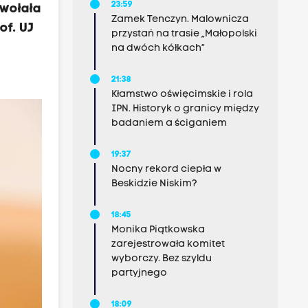
23:59
ywołała
Zamek Tenczyn. Malownicza
of. UJ
przystań na trasie „Małopolski
na dwóch kółkach”
21:38
Kłamstwo oświęcimskie i rola
IPN. Historyk o granicy między
badaniem a ściganiem
19:37
Nocny rekord ciepła w
Beskidzie Niskim?
18:45
Monika Piątkowska
zarejestrowała komitet
wyborczy. Bez szyldu
partyjnego
18:09