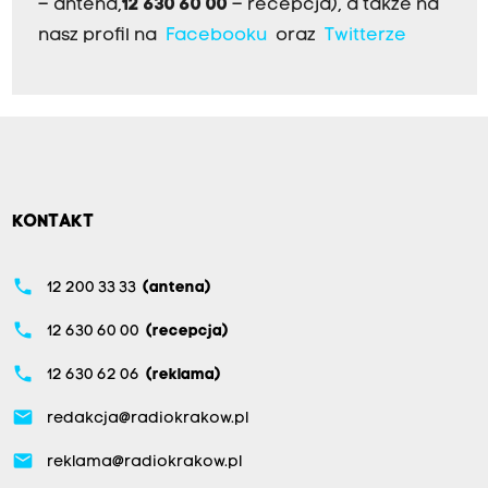
– antena,
12 630 60 00
– recepcja), a także na
nasz profil na
Facebooku
oraz
Twitterze
KONTAKT
phone
12 200 33 33
(antena)
phone
12 630 60 00
(recepcja)
phone
12 630 62 06
(reklama)
email
redakcja@radiokrakow.pl
email
reklama@radiokrakow.pl