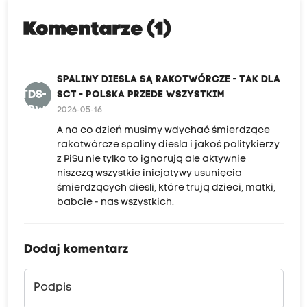
Komentarze (1)
SDSR-
SPALINY DIESLA SĄ RAKOTWÓRCZE - TAK DLA
TDS-
SCT - POLSKA PRZEDE WSZYSTKIM
PPW
2026-05-16
A na co dzień musimy wdychać śmierdzące
rakotwórcze spaliny diesla i jakoś politykierzy
z PiSu nie tylko to ignorują ale aktywnie
niszczą wszystkie inicjatywy usunięcia
śmierdzących diesli, które trują dzieci, matki,
babcie - nas wszystkich.
Dodaj komentarz
Podpis