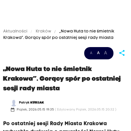
Aktualności
Kraków
„Nowa Huta to nie śmietnik
Krakowa”. Gorący spór po ostatniej sesji rady miasta
share
A
A
A
„Nowa Huta to nie śmietnik
Krakowa”. Gorący spór po ostatniej
sesji rady miasta
Patryk
KUBIAK
date_range
Piątek, 2026.05.15 19:35
( Edytowany Piątek, 2026.05.15 20:32 )
Po ostatniej sesji Rady Miasta Krakowa