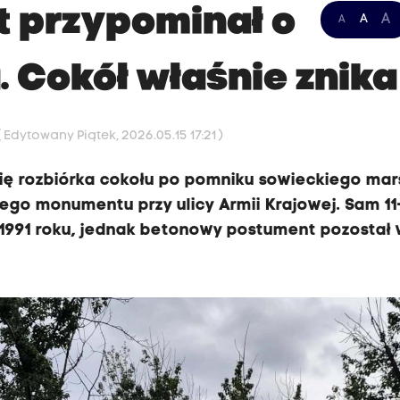
t przypominał o
A
A
A
 Cokół właśnie znika
( Edytowany Piątek, 2026.05.15 17:21 )
ię rozbiórka cokołu po pomniku sowieckiego mar
go monumentu przy ulicy Armii Krajowej. Sam 11
 1991 roku, jednak betonowy postument pozostał