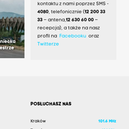
kontaktu z nami poprzez SMS -
4080
, telefonicznie (
12 200 33
33
– antena,
12 630 60 00
–
recepcja), a także na nasz
profil na
Facebooku
oraz
oniecka
Twitterze
iestrze
POSŁUCHASZ NAS
Kraków
101.6 MHz