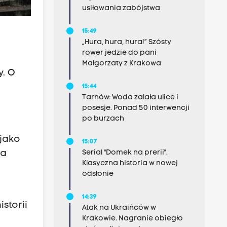
usiłowania zabójstwa
15:49
„Hura, hura, hura!” Szósty
rower jedzie do pani
Małgorzaty z Krakowa
. O
15:44
Tarnów: Woda zalała ulice i
posesje. Ponad 50 interwencji
po burzach
jako
15:07
na
Serial "Domek na prerii".
Klasyczna historia w nowej
odsłonie
14:39
storii
Atak na Ukraińców w
Krakowie. Nagranie obiegło