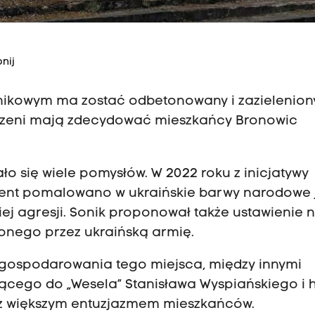
nij
kowym ma zostać odbetonowany i zazieleniony
rzeni mają zdecydować mieszkańcy Bronowic
ło się wiele pomysłów. W 2022 roku z inicjatywy
ent pomalowano w ukraińskie barwy narodowe 
iej agresji. Sonik proponował także ustawienie 
zonego przez ukraińską armię.
agospodarowania tego miejsca, między innymi
ego do „Wesela” Stanisława Wyspiańskiego i hi
k z większym entuzjazmem mieszkańców.