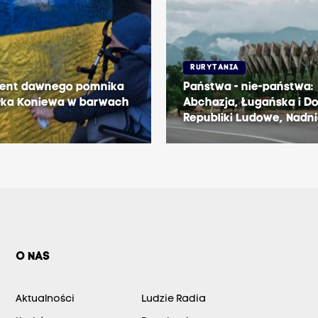
RURYTANIA
ent dawnego pomnika
Państwa - nie-państwa:
łka Koniewa w barwach
Abchazja, Ługańska i D
Republiki Ludowe, Nadn
O NAS
Aktualności
Ludzie Radia