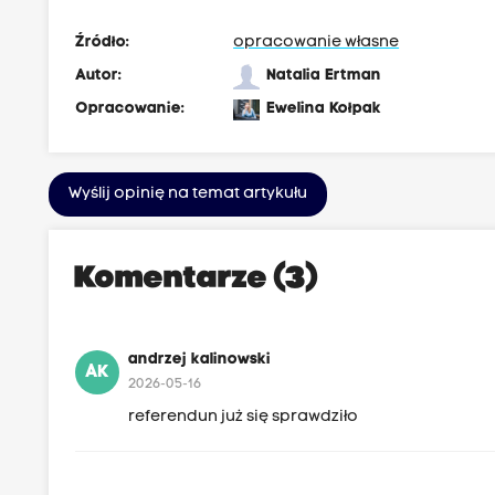
Źródło:
opracowanie własne
Autor:
Natalia Ertman
Opracowanie:
Ewelina Kołpak
Wyślij opinię na temat artykułu
Komentarze (3)
andrzej kalinowski
AK
2026-05-16
referendun już się sprawdziło