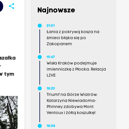
share
Najnowsze
21:01
Łania z pokrywą kosza na
śmieci błąka się po
Zakopanem
szałka
19:47
Wisła Kraków podejmuje
-
imienniczkę z Płocka. Relacja
 w tym
LIVE
18:23
Triumf na Górze Wiatrów:
Katarzyna Niewiadoma-
Phinney zdobywa Mont
Ventoux i żółtą koszulkę!
18:08