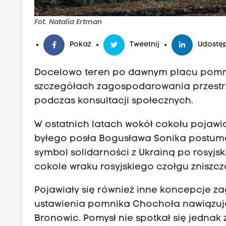
Fot. Natalia Ertman
Pokaż
Tweetnij
Udostęp
Docelowo teren po dawnym placu pomni
szczegółach zagospodarowania przest
podczas konsultacji społecznych.
W ostatnich latach wokół cokołu pojawia
byłego posła Bogusława Sonika postum
symbol solidarności z Ukrainą po rosyjsk
cokole wraku rosyjskiego czołgu zniszc
Pojawiały się również inne koncepcje z
ustawienia pomnika Chochoła nawiązując
Bronowic. Pomysł nie spotkał się jedna