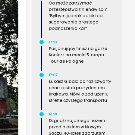
Co może zatrzymać
przestępstwa z nienawiści?
"Byłbym jednak daleki od
sugerowania prostego
podnoszenia kar"
17:13
Pasjonujący finisz na górze
Kocierz na mecie 5. etapu
Tour de Pologne
17:07
Łukasz Gibała po raz czwarty
chce zostać prezydentem
Krakowa. Mówi o zadłużeniu i
strefie czystego transportu
16:10
Dźgnął znajomego nożem
przed blokiem w Nowym
Sączu. 40-latek z zarzutem