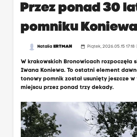
Przez ponad 30 la
pomniku Koniewa.
date_range
Natalia
ERTMAN
Piątek, 2026.05.15 17:18
W krakowskich Bronowicach rozpoczęła s
Iwana Koniewa. To ostatni element dawne
tonowy pomnik został usunięty jeszcze w
miejscu przez ponad trzy dekady.