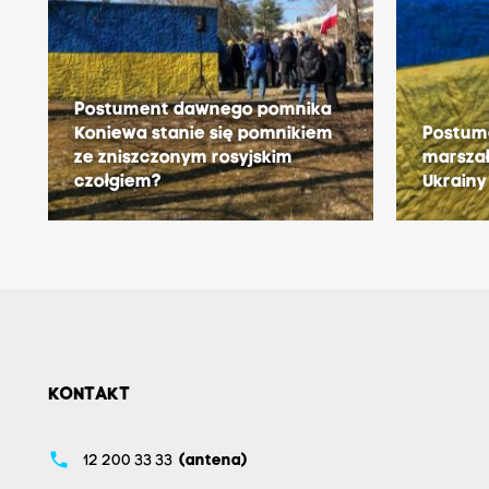
Postument dawnego pomnika
Koniewa stanie się pomnikiem
Postum
ze zniszczonym rosyjskim
marsza
czołgiem?
Ukrainy
KONTAKT
phone
12 200 33 33
(antena)