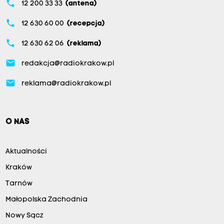
phone
12 200 33 33
(antena)
phone
12 630 60 00
(recepcja)
phone
12 630 62 06
(reklama)
email
redakcja@radiokrakow.pl
email
reklama@radiokrakow.pl
O NAS
Aktualności
Kraków
Tarnów
Małopolska Zachodnia
Nowy Sącz