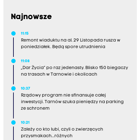
Najnowsze
11:15
Remont wiaduktu na al. 29 Listopada rusza w
poniedziałek. Będą spore utrudnienia
11:08
„Dar Życia” po raz jedenasty. Blisko 150 biegaczy
na trasach w Tarnowie i okolicach
10:37
Rządowy program nie sfinansuje całej
inwestycji. Tarnów szuka pieniędzy na parking
ze schronem
10:21
Zależy co kto lubi, czyli o zwierzęcych
przysmakach...różnych