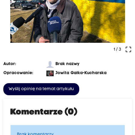
crop_free
1
/ 3
Autor:
Brak nazwy
Opracowanie:
Jowita Gałka-Kucharska
Wyślij opinię na temat artykułu
Komentarze (0)
Brak komentarzy