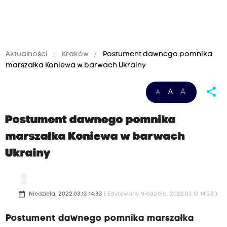
Aktualności
Kraków
Postument dawnego pomnika
marszałka Koniewa w barwach Ukrainy
share
A
A
A
Postument dawnego pomnika
marszałka Koniewa w barwach
Ukrainy
date_range
Niedziela, 2022.03.13 14:33
( Edytowany Niedziela, 2022.03.13 14:38 )
Postument dawnego pomnika marszałka