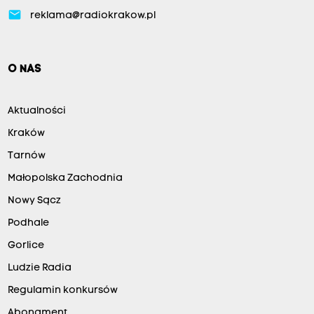
email
reklama@radiokrakow.pl
O NAS
Aktualności
Kraków
Tarnów
Małopolska Zachodnia
Nowy Sącz
Podhale
Gorlice
Ludzie Radia
Regulamin konkursów
Abonament