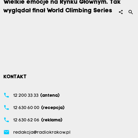
Wielkie emocje na Rynku Głównym. Tak
wyglądał finał World Climbing Series
search
share
KONTAKT
phone
12 200 33 33
(antena)
phone
12 630 60 00
(recepcja)
phone
12 630 62 06
(reklama)
email
redakcja@radiokrakow.pl