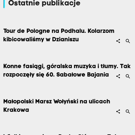
Ostatnie publikacje
Tour de Pologne na Podhalu. Kolarzom
kibicowaliśmy w Dzianiszu
search
share
Konne fasiągi, góralska muzyka i tłumy. Tak
rozpoczęły się 60. Sabałowe Bajania
search
share
Małopolski Marsz Wołyński na ulicach
Krakowa
search
share