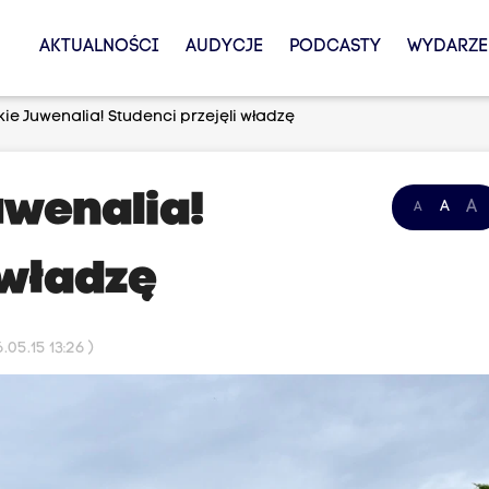
AKTUALNOŚCI
AUDYCJE
PODCASTY
WYDARZE
ie Juwenalia! Studenci przejęli władzę
uwenalia!
A
A
A
 władzę
05.15 13:26 )