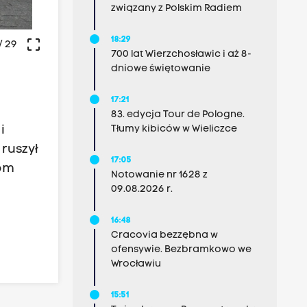
związany z Polskim Radiem
18:29
crop_free
/ 29
700 lat Wierzchosławic i aż 8-
dniowe świętowanie
17:21
83. edycja Tour de Pologne.
i
Tłumy kibiców w Wieliczce
ruszył
17:05
tom
Notowanie nr 1628 z
09.08.2026 r.
16:48
Cracovia bezzębna w
ofensywie. Bezbramkowo we
Wrocławiu
15:51