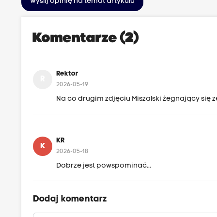
Wyślij opinię na temat artykułu
Komentarze (2)
Rektor
R
2026-05-19
Na co drugim zdjęciu Miszalski żegnający się 
KR
K
2026-05-18
Dobrze jest powspominać...
Dodaj komentarz