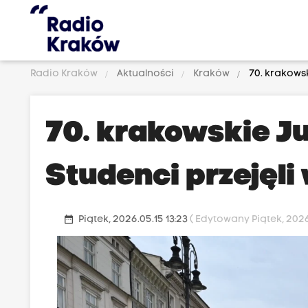
Radio Kraków
Aktualności
Kraków
70. krakowsk
70. krakowskie J
Studenci przejęli
date_range
Piątek, 2026.05.15 13:23
( Edytowany Piątek, 2026.