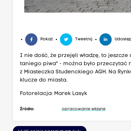
Pokaż
Tweetnij
Udostęp
I nie dość, że przejęli władzę, to jeszc
taniego piwa" - można było przeczytać n
z Miasteczka Studenckiego AGH. Na Ryn
klucze do miasta.
Fotorelacja: Marek Lasyk
Źródło:
opracowanie własne