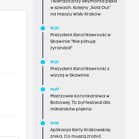
Twierdza przy Reymonta pęka
w szwach. Kolejny „Sold Out”
na meczu Wisły Kraków
15:27
Prezydent Karol Nawrocki w
Skawinie: "Nie pilnuję
żyrandoli"
15:21
Prezydent Karol Nawrocki z
wizytą w Skawinie
14:37
Mistrzowie koronkarstwa w
Bobowej. To był festiwal dla
miłośników piękna
14:18
Aplikacja Karty Krakowskiej
znika. Co muszą zrobić