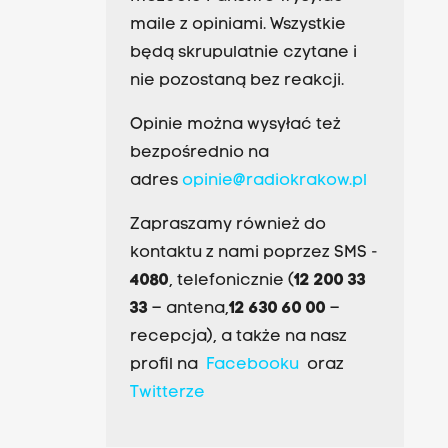
maile z opiniami. Wszystkie
będą skrupulatnie czytane i
nie pozostaną bez reakcji.
Opinie można wysyłać też
bezpośrednio na
adres
opinie@radiokrakow.pl
Zapraszamy również do
kontaktu z nami poprzez SMS -
4080
, telefonicznie (
12 200 33
33
– antena,
12 630 60 00
–
recepcja), a także na nasz
profil na
Facebooku
oraz
Twitterze