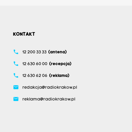
KONTAKT
phone
12 200 33 33
(antena)
phone
12 630 60 00
(recepcja)
phone
12 630 62 06
(reklama)
email
redakcja@radiokrakow.pl
email
reklama@radiokrakow.pl