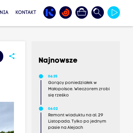
NIA
KONTAKT
share
Najnowsze
06:35
Gorący poniedziałek w
Małopolsce. Wieczorem zrobi
się rześko
06:02
Remont wiaduktu na al. 29
Listopada. Tylko po jednym
pasie na Alejach