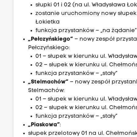
słupki 01 i 02 (na ul. Władysława 
zostanie uruchomiony nowy słupek 0
Łokietka
funkcja przystanków – „na żądanie”
„Pełczyńskiego”
– nowy zespół przysta
Pełczyńskiego:
01 – słupek w kierunku ul. Władysła
02 – słupek w kierunku ul. Chełmoń
funkcja przystanków – „stały”
„Stelmachów”
– nowy zespół przystank
Stelmachów:
01 – słupek w kierunku ul. Władysła
02 – słupek w kierunku ul. Chełmoń
funkcja przystanków – „stały”
„Piaskowa”
:
słupek przelotowy 01 na ul. Chełmońs