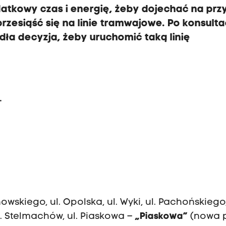
atkowy czas i energię, żeby dojechać na prz
rzesiąść się na linie tramwajowe. Po konsult
ła decyzja, żeby uruchomić taką linię
.
owskiego, ul. Opolska, ul. Wyki, ul. Pachońskiego,
l. Stelmachów, ul. Piaskowa –
„Piaskowa”
(nowa p