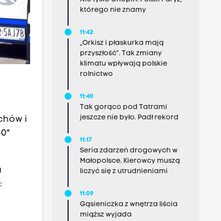
którego nie znamy
11:42
„Orkisz i płaskurka mają
przyszłość”. Tak zmiany
klimatu wpływają polskie
rolnictwo
11:40
Tak gorąco pod Tatrami
jeszcze nie było. Padł rekord
chów i
50"
11:17
Seria zdarzeń drogowych w
Małopolsce. Kierowcy muszą
a
liczyć się z utrudnieniami
:
11:09
Gąsieniczka z wnętrza liścia
miąższ wyjada