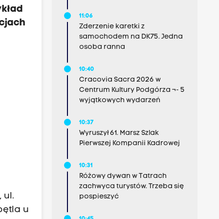
ykład
11:06
acjach
Zderzenie karetki z
samochodem na DK75. Jedna
osoba ranna
10:40
Cracovia Sacra 2026 w
Centrum Kultury Podgórza ¬- 5
wyjątkowych wydarzeń
10:37
Wyruszył 61. Marsz Szlak
Pierwszej Kompanii Kadrowej
10:31
Różowy dywan w Tatrach
zachwyca turystów. Trzeba się
 ul.
pospieszyć
ętla u