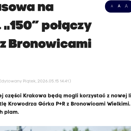
usowa na
A
A
A
 „150” połączy
 z Bronowicami
 Edytowany Piątek, 2026.05.15 14:41 )
 części Krakowa będą mogli korzystać z nowej li
tlę Krowodrza Górka P+R z Bronowicami Wielkimi.
ch plam.