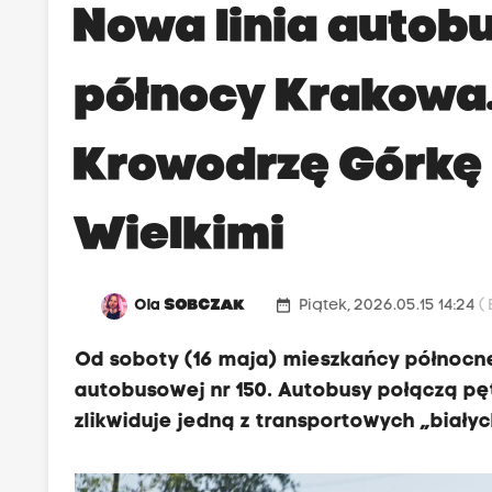
Nowa linia autob
północy Krakowa.
Krowodrzę Górkę
Wielkimi
date_range
Ola
SOBCZAK
Piątek, 2026.05.15 14:24
(
Od soboty (16 maja) mieszkańcy północnej
autobusowej nr 150. Autobusy połączą pę
zlikwiduje jedną z transportowych „biały