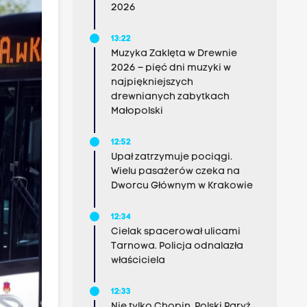
2026
13:22
Muzyka Zaklęta w Drewnie
2026 – pięć dni muzyki w
najpiękniejszych
drewnianych zabytkach
Małopolski
12:52
Upał zatrzymuje pociągi.
Wielu pasażerów czeka na
Dworcu Głównym w Krakowie
12:34
Cielak spacerował ulicami
Tarnowa. Policja odnalazła
właściciela
12:33
Nie tylko Chopin. Polski Paryż,