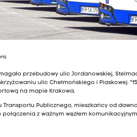
nij
wymagało przebudowy ulic Jordanowskiej, Stelma
skrzyżowaniu ulic Chełmońskiego i Piaskowej. "1
portową na mapie Krakowa.
du Transportu Publicznego, mieszkańcy od dawn
o połączenia z ważnym węzłem komunikacyjnym