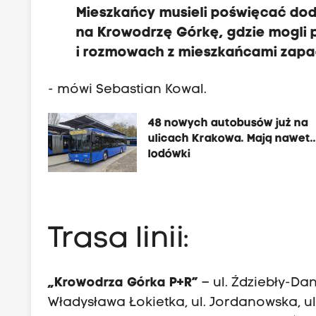
Mieszkańcy musieli poświęcać dod
na Krowodrzę Górkę, gdzie mogli p
i rozmowach z mieszkańcami zapad
- mówi Sebastian Kowal.
48 nowych autobusów już na
ulicach Krakowa. Mają nawet..
lodówki
Trasa linii:
„Krowodrza Górka P+R”
– ul. Ździebły-Dan
Władysława Łokietka, ul. Jordanowska, u