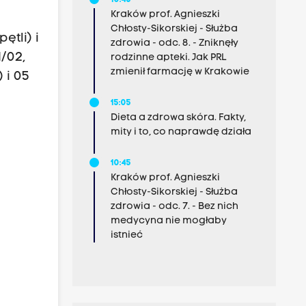
10:45
Kraków prof. Agnieszki
Chłosty-Sikorskiej - Służba
tli) i
zdrowia - odc. 8. - Zniknęły
1/02,
rodzinne apteki. Jak PRL
zmienił farmację w Krakowie
 i 05
15:05
Dieta a zdrowa skóra. Fakty,
mity i to, co naprawdę działa
10:45
Kraków prof. Agnieszki
Chłosty-Sikorskiej - Służba
zdrowia - odc. 7. - Bez nich
medycyna nie mogłaby
istnieć