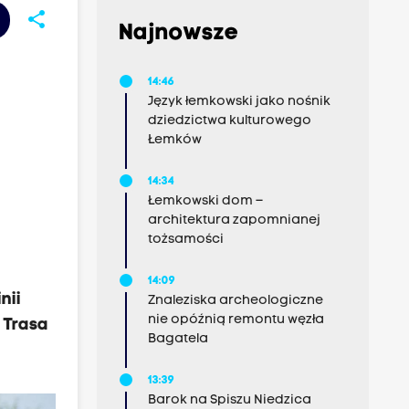
share
Najnowsze
14:46
Język łemkowski jako nośnik
dziedzictwa kulturowego
Łemków
14:34
Łemkowski dom –
architektura zapomnianej
tożsamości
14:09
nii
Znaleziska archeologiczne
nie opóźnią remontu węzła
 Trasa
Bagatela
13:39
Barok na Spiszu Niedzica